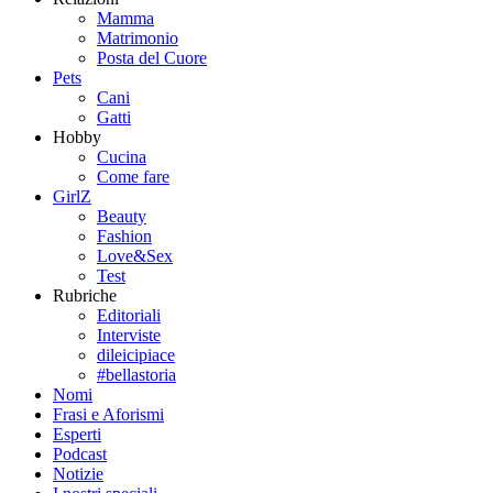
Mamma
Matrimonio
Posta del Cuore
Pets
Cani
Gatti
Hobby
Cucina
Come fare
GirlZ
Beauty
Fashion
Love&Sex
Test
Rubriche
Editoriali
Interviste
dileicipiace
#bellastoria
Nomi
Frasi e Aforismi
Esperti
Podcast
Notizie