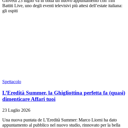
Giovedì 23 luglio va in onda un nuovo appuntamento con Tim
Battiti Live, uno degli eventi televisivi più attesi dell’estate italiana:
gli ospiti
Spettacolo
L’Eredità Summer, la Ghigliottina perfetta fa (quasi)
dimenticare Affari tuoi
23 Luglio 2026
Una nuova puntata de L’Eredità Summer: Marco Liorni ha dato
appuntamento al pubblico nel nuovo studio, rinnovato per la bella