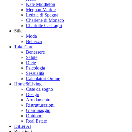
Kate Middleton
Meghan Markle
Letizia di Spagna
Charlene di Monaco
Charlotte Casiraghi
Stile
Moda
Bellezza
Take Care
Benessere
Salute
Diete
Psicologia
Sessualità
Calcolatori Online
Home&Living
Case da sogno
Design
Arredamento
Ristrutturazioni
Giardinaggio
Outdoor
Real Estate
DiLei AI
Relazioni