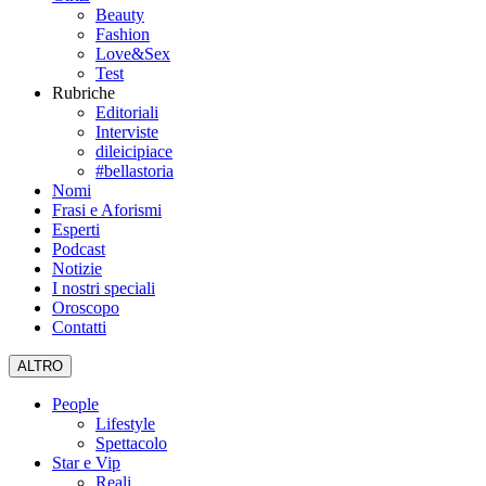
Beauty
Fashion
Love&Sex
Test
Rubriche
Editoriali
Interviste
dileicipiace
#bellastoria
Nomi
Frasi e Aforismi
Esperti
Podcast
Notizie
I nostri speciali
Oroscopo
Contatti
ALTRO
People
Lifestyle
Spettacolo
Star e Vip
Reali