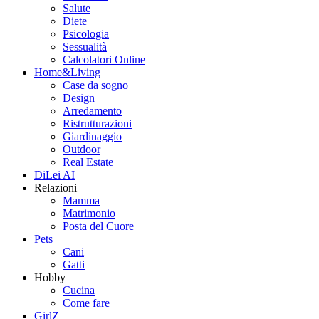
Salute
Diete
Psicologia
Sessualità
Calcolatori Online
Home&Living
Case da sogno
Design
Arredamento
Ristrutturazioni
Giardinaggio
Outdoor
Real Estate
DiLei AI
Relazioni
Mamma
Matrimonio
Posta del Cuore
Pets
Cani
Gatti
Hobby
Cucina
Come fare
GirlZ