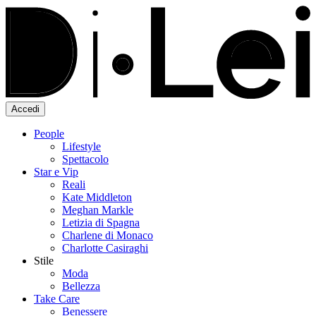
Accedi
People
Lifestyle
Spettacolo
Star e Vip
Reali
Kate Middleton
Meghan Markle
Letizia di Spagna
Charlene di Monaco
Charlotte Casiraghi
Stile
Moda
Bellezza
Take Care
Benessere