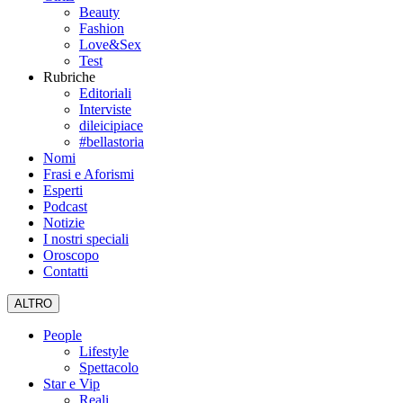
Beauty
Fashion
Love&Sex
Test
Rubriche
Editoriali
Interviste
dileicipiace
#bellastoria
Nomi
Frasi e Aforismi
Esperti
Podcast
Notizie
I nostri speciali
Oroscopo
Contatti
ALTRO
People
Lifestyle
Spettacolo
Star e Vip
Reali