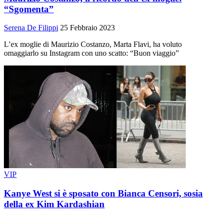
“Sgomenta”
Serena De Filippi
25 Febbraio 2023
L’ex moglie di Maurizio Costanzo, Marta Flavi, ha voluto
omaggiarlo su Instagram con uno scatto: “Buon viaggio”
VIP
Kanye West si è sposato con Bianca Censori, sosia
della ex Kim Kardashian