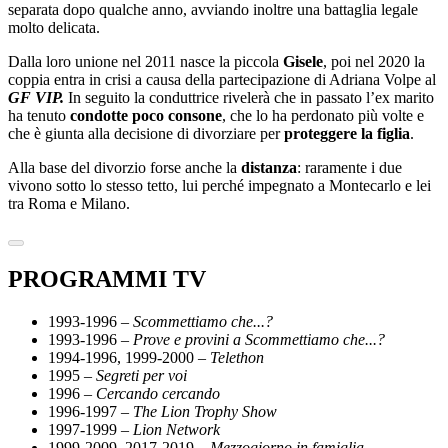
separata dopo qualche anno, avviando inoltre una battaglia legale
molto delicata.
Dalla loro unione nel 2011 nasce la piccola
Gisele
, poi nel 2020 la
coppia entra in crisi a causa della partecipazione di Adriana Volpe al
GF VIP.
In seguito la conduttrice rivelerà che in passato l’ex marito
ha tenuto
condotte poco consone
, che lo ha perdonato più volte e
che è giunta alla decisione di divorziare per
proteggere la figlia
.
Alla base del divorzio forse anche la
distanza
: raramente i due
vivono sotto lo stesso tetto, lui perché impegnato a Montecarlo e lei
tra Roma e Milano.
PROGRAMMI TV
1993-1996 –
Scommettiamo che...?
1993-1996 –
Prove e provini a Scommettiamo che...?
1994-1996, 1999-2000 –
Telethon
1995 –
Segreti per voi
1996 –
Cercando cercando
1996-1997 –
The Lion Trophy Show
1997-1999 –
Lion Network
1999-2009, 2017-2019 –
Mezzogiorno in famiglia