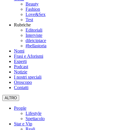
Beauty
Fashion
Love&Sex
Test
Rubriche
Editoriali
Interviste
dileicipiace
#bellastoria
Nomi
Frasi e Aforismi
Esperti
Podcast
Notizie
I nostri speciali
Oroscopo
Contatti
ALTRO
People
Lifestyle
Spettacolo
Star e Vip
Reali