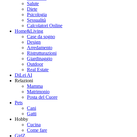
Salute
Diete
Psicologia
Sessualità
Calcolatori Online
Home&Living
Case da sogno
Design
Arredamento
Ristrutturazioni
Giardinaggio
Outdoor
Real Estate
DiLei AI
Relazioni
Mamma
Matrimonio
Posta del Cuore
Pets
Cani
Gatti
Hobby
Cucina
Come fare
GirlZ