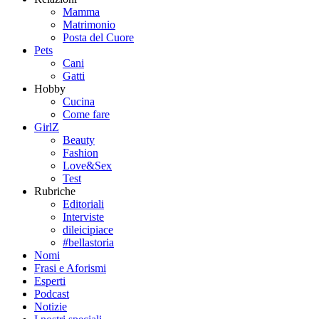
Mamma
Matrimonio
Posta del Cuore
Pets
Cani
Gatti
Hobby
Cucina
Come fare
GirlZ
Beauty
Fashion
Love&Sex
Test
Rubriche
Editoriali
Interviste
dileicipiace
#bellastoria
Nomi
Frasi e Aforismi
Esperti
Podcast
Notizie