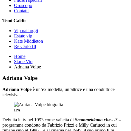
I nostri speciali
Oroscopo
Contatti
Temi Caldi:
Vip nati oggi
Estate vip
Kate Middleton
Re Carlo III
Home
Star e Vip
Adriana Volpe
Adriana Volpe
Adriana Volpe
è un’ex modella, un’attrice e una conduttrice
televisiva.
IPA
Debutta in tv nel 1993 come valletta di
Scommettiamo che…?
–
programma condotto da Fabrizio Frizzi e Milly Carlucci in cui
rimane sino al 1996 – e al cinema nel 1995: il suo primo film