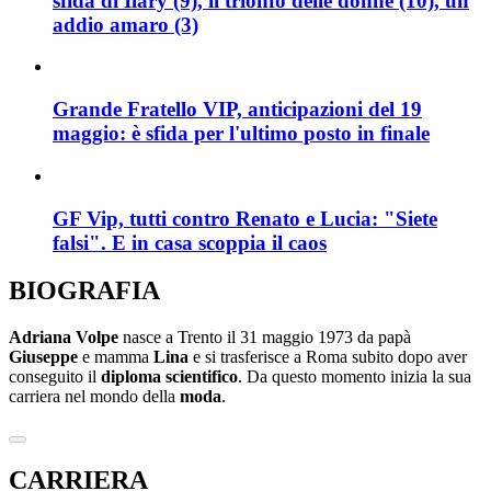
sfida di Ilary (9), il trionfo delle donne (10), un
addio amaro (3)
Grande Fratello VIP, anticipazioni del 19
maggio: è sfida per l'ultimo posto in finale
GF Vip, tutti contro Renato e Lucia: "Siete
falsi". E in casa scoppia il caos
BIOGRAFIA
Adriana Volpe
nasce a Trento il 31 maggio 1973 da papà
Giuseppe
e mamma
Lina
e si trasferisce a Roma subito dopo aver
conseguito il
diploma scientifico
. Da questo momento inizia la sua
carriera nel mondo della
moda
.
CARRIERA