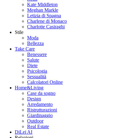
Kate Middleton
Meghan Markle
Letizia di Spagna
Charlene di Monaco
Charlotte Casiraghi
Stile
Moda
Bellezza
Take Care
Benessere
Salute
Diete
Psicologia
Sessualità
Calcolatori Online
Home&Living
Case da sogno
Design
Arredamento
Ristrutturazioni
Giardinaggio
Outdoor
Real Estate
DiLei AI
Relazioni