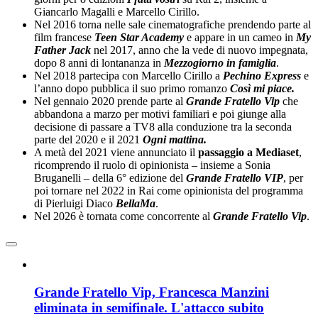
Giancarlo Magalli e Marcello Cirillo.
Nel 2016 torna nelle sale cinematografiche prendendo parte al
film francese
Teen Star Academy
e appare in un cameo in
My
Father Jack
nel 2017, anno che la vede di nuovo impegnata,
dopo 8 anni di lontananza in
Mezzogiorno in famiglia
.
Nel 2018 partecipa con Marcello Cirillo a
Pechino Express
e
l’anno dopo pubblica il suo primo romanzo
Così mi piace.
Nel gennaio 2020 prende parte al
Grande Fratello Vip
che
abbandona a marzo per motivi familiari e poi giunge alla
decisione di passare a TV8 alla conduzione tra la seconda
parte del 2020 e il 2021
Ogni mattina.
A metà del 2021 viene annunciato il
passaggio a Mediaset
,
ricomprendo il ruolo di opinionista – insieme a Sonia
Bruganelli – della 6° edizione del
Grande Fratello VIP
, per
poi tornare nel 2022 in Rai come opinionista del programma
di Pierluigi Diaco
BellaMa
.
Nel 2026 è tornata come concorrente al
Grande Fratello Vip
.
Grande Fratello Vip, Francesca Manzini
eliminata in semifinale. L'attacco subito