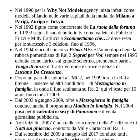
Nel 1990 per la
Why Not Models
agency inizia infatti come
modella sfilando nelle varie capitali della moda, da
Milano a
Parigi, Zurigo e Tokyo
.
Nel 1992 figura come concorrente de
La ruota della fortuna
e il 1993 segna il suo debutto in tv come valletta di Fabrizio
Frizzi e Milly Carlucci a
Scommettiamo che…?
dove resta
per le successive 3 edizioni, fino al 1996.
Nel 1994 vince il concorso
Prima Miss
e l’anno dopo tiene la
rubrica pomeridiana di Rai 2
Segreti per Voi
; sempre nel 1995
debutta come attrice sul grande schermo, prendendo parte a
Viaggi di nozze
di Carlo Verdone e Croce e delizia di
Luciano De Crescenzo
.
Dopo un paio di stagioni a TMC2, nel 1999 torna in Rai al
timone – insieme ad altri conduttori – di
Mezzogiorno in
famiglia
, in onda il fine settimana su Rai 2: qui vi resta per 10
anni, fino cioè al 2009.
Dal 2003 a giugno 2009, oltre a
Mezzogiorno in famiglia
,
conduce anche il programma
Mattina in famiglia
. Nel 2004
posa per il
calendario sexy di
Panorama
e diventa
giornalista pubblicista.
Agli inizi del 2007 è una delle concorrenti della 2° edizione di
Notti sul ghiaccio
, condotto da Milly Carlucci su Rai 1.
Dal settembre del 2009 a maggio del 2017 conduce tutti i
giorni per 8 edizioni
I fatti vostri
su Rai 2, insieme a