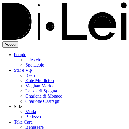
Accedi
People
Lifestyle
Spettacolo
Star e Vip
Reali
Kate Middleton
Meghan Markle
Letizia di Spagna
Charlene di Monaco
Charlotte Casiraghi
Stile
Moda
Bellezza
Take Care
Benessere