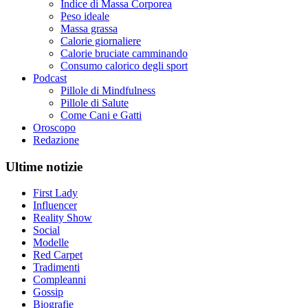
Indice di Massa Corporea
Peso ideale
Massa grassa
Calorie giornaliere
Calorie bruciate camminando
Consumo calorico degli sport
Podcast
Pillole di Mindfulness
Pillole di Salute
Come Cani e Gatti
Oroscopo
Redazione
Ultime notizie
First Lady
Influencer
Reality Show
Social
Modelle
Red Carpet
Tradimenti
Compleanni
Gossip
Biografie