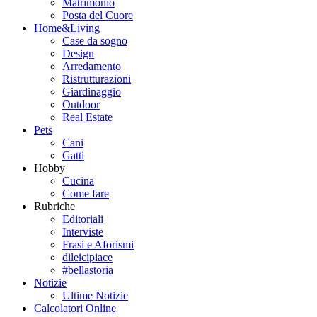
Matrimonio
Posta del Cuore
Home&Living
Case da sogno
Design
Arredamento
Ristrutturazioni
Giardinaggio
Outdoor
Real Estate
Pets
Cani
Gatti
Hobby
Cucina
Come fare
Rubriche
Editoriali
Interviste
Frasi e Aforismi
dileicipiace
#bellastoria
Notizie
Ultime Notizie
Calcolatori Online