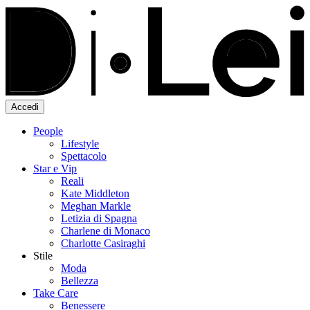
Accedi
People
Lifestyle
Spettacolo
Star e Vip
Reali
Kate Middleton
Meghan Markle
Letizia di Spagna
Charlene di Monaco
Charlotte Casiraghi
Stile
Moda
Bellezza
Take Care
Benessere