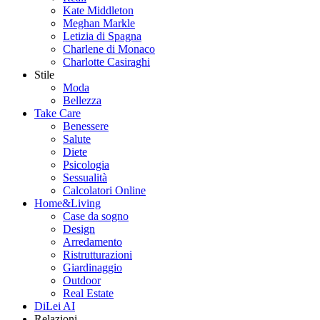
Kate Middleton
Meghan Markle
Letizia di Spagna
Charlene di Monaco
Charlotte Casiraghi
Stile
Moda
Bellezza
Take Care
Benessere
Salute
Diete
Psicologia
Sessualità
Calcolatori Online
Home&Living
Case da sogno
Design
Arredamento
Ristrutturazioni
Giardinaggio
Outdoor
Real Estate
DiLei AI
Relazioni