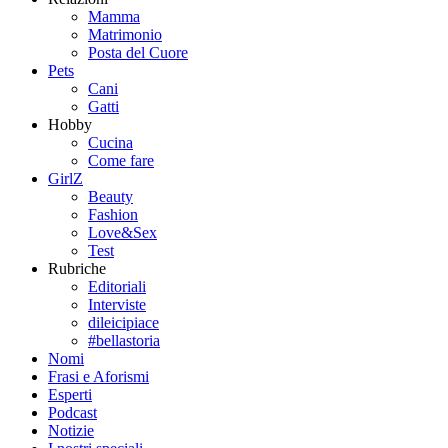
Mamma
Matrimonio
Posta del Cuore
Pets
Cani
Gatti
Hobby
Cucina
Come fare
GirlZ
Beauty
Fashion
Love&Sex
Test
Rubriche
Editoriali
Interviste
dileicipiace
#bellastoria
Nomi
Frasi e Aforismi
Esperti
Podcast
Notizie