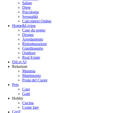
Salute
Diete
Psicologia
Sessualità
Calcolatori Online
Home&Living
Case da sogno
Design
Arredamento
Ristrutturazioni
Giardinaggio
Outdoor
Real Estate
DiLei AI
Relazioni
Mamma
Matrimonio
Posta del Cuore
Pets
Cani
Gatti
Hobby
Cucina
Come fare
GirlZ