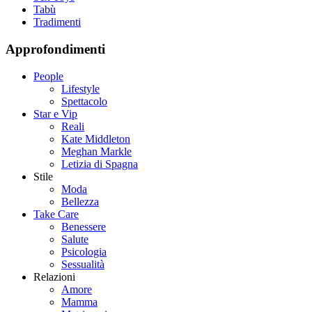
Tabù
Tradimenti
Approfondimenti
People
Lifestyle
Spettacolo
Star e Vip
Reali
Kate Middleton
Meghan Markle
Letizia di Spagna
Stile
Moda
Bellezza
Take Care
Benessere
Salute
Psicologia
Sessualità
Relazioni
Amore
Mamma