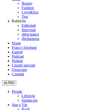
Beauty
Fashion
Love&Sex
Test
Rubriche
Editoriali
Interviste
dileicipiace
#bellastoria
Nomi
Frasi e Aforismi
Esperti
Podcast
Notizie
I nostri speciali
Oroscopo
Contatti
ALTRO
People
Lifestyle
Spettacolo
Star e Vip
Reali