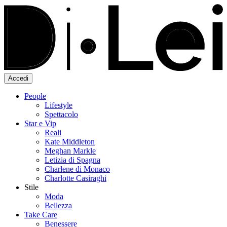
Accedi
People
Lifestyle
Spettacolo
Star e Vip
Reali
Kate Middleton
Meghan Markle
Letizia di Spagna
Charlene di Monaco
Charlotte Casiraghi
Stile
Moda
Bellezza
Take Care
Benessere