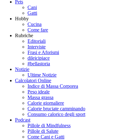
Pets
Cani
Gatti
Hobby
Cucina
Come fare
Rubriche
Editoriali
Interviste
Frasi e Aforismi
dileicipiace
#bellastoria
Notizie
Ultime Notizie
Calcolatori Online
Indice di Massa Corporea
Peso ideale
Massa grassa
Calorie giornaliere
Calorie bruciate camminando
Consumo calorico degli sport
Podcast
Pillole di Mindfulness
Pillole di Salute
Come Cani e Gatti