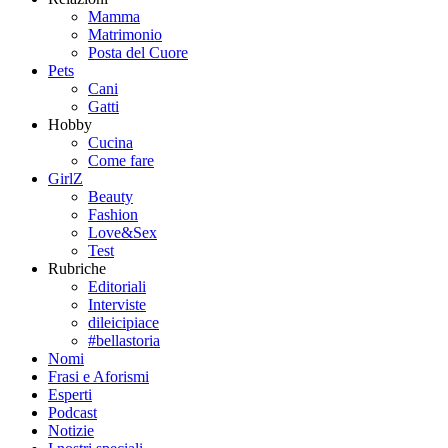
Mamma
Matrimonio
Posta del Cuore
Pets
Cani
Gatti
Hobby
Cucina
Come fare
GirlZ
Beauty
Fashion
Love&Sex
Test
Rubriche
Editoriali
Interviste
dileicipiace
#bellastoria
Nomi
Frasi e Aforismi
Esperti
Podcast
Notizie