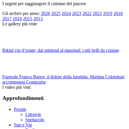
I segreti per raggiungere il culmine del piacere
Gli archivi per anno:
2026
2025
2024
2023
2022
2021
2019
2018
2017
2016
2015
2013
Le gallery più viste
Bikini vip d’estate, dal minimal al maximal: i più belli da copiare
Funerale Franco Baresi, il dolore della famiglia. Martina Colombari
accompagna Costacurta
I video più visti
Approfondimenti
People
Lifestyle
Spettacolo
Star e Vip