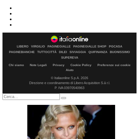
LIBERO
VIRGILIO
PAGINEGIALLE
PAGINEGIALLE SHOP
PGCASA
PAGINEBIANCHE
TUTTOCITTÀ
DILEI
SIVIAGGIA
QUIFINANZA
BUONISSIMO
SUPEREVA
Chi siamo
Note Legali
Privacy
Cookie Policy
Preferenze sui cookie
Aiuto
© Italiaonline S.p.A. 2026
Direzione e coordinamento di Libero Acquisition S.á r.l.
P. IVA 03970540963