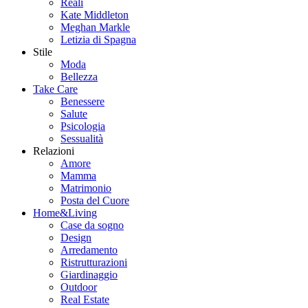
Reali
Kate Middleton
Meghan Markle
Letizia di Spagna
Stile
Moda
Bellezza
Take Care
Benessere
Salute
Psicologia
Sessualità
Relazioni
Amore
Mamma
Matrimonio
Posta del Cuore
Home&Living
Case da sogno
Design
Arredamento
Ristrutturazioni
Giardinaggio
Outdoor
Real Estate