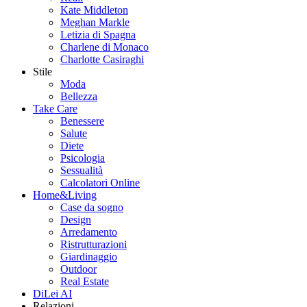
Kate Middleton
Meghan Markle
Letizia di Spagna
Charlene di Monaco
Charlotte Casiraghi
Stile
Moda
Bellezza
Take Care
Benessere
Salute
Diete
Psicologia
Sessualità
Calcolatori Online
Home&Living
Case da sogno
Design
Arredamento
Ristrutturazioni
Giardinaggio
Outdoor
Real Estate
DiLei AI
Relazioni