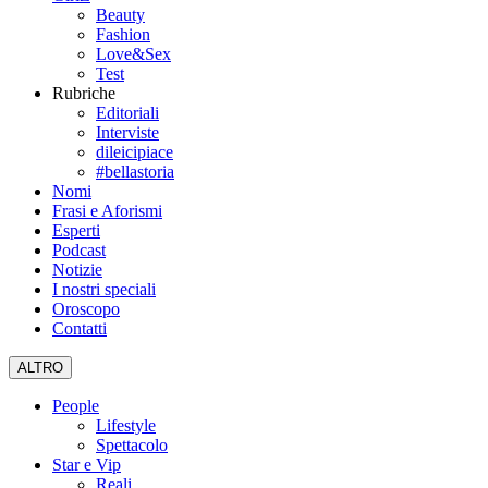
Beauty
Fashion
Love&Sex
Test
Rubriche
Editoriali
Interviste
dileicipiace
#bellastoria
Nomi
Frasi e Aforismi
Esperti
Podcast
Notizie
I nostri speciali
Oroscopo
Contatti
ALTRO
People
Lifestyle
Spettacolo
Star e Vip
Reali