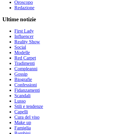
Oroscopo
Redazione
Ultime notizie
First Lady
Influencer
Reality Show
Social
Modelle
Red Carpet
Tradimenti
Compleanni
Gossip
Biografie
Confessioni
Fidanzamenti
Scandali
Lusso
Stili e tendenze
Capelli
Cura del viso
Make up
Famiglia
Bambini