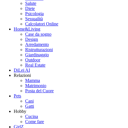
Salute
Diete
Psicologia
Sessualità
Calcolatori Online
Home&Living
Case da sogno
Design
Arredamento
Ristrutturazioni
Giardinaggio
Outdoor
Real Estate
DiLei AI
Relazioni
Mamma
Matrimonio
Posta del Cuore
Pets
Cani
Gatti
Hobby
Cucina
Come fare
GirlZ