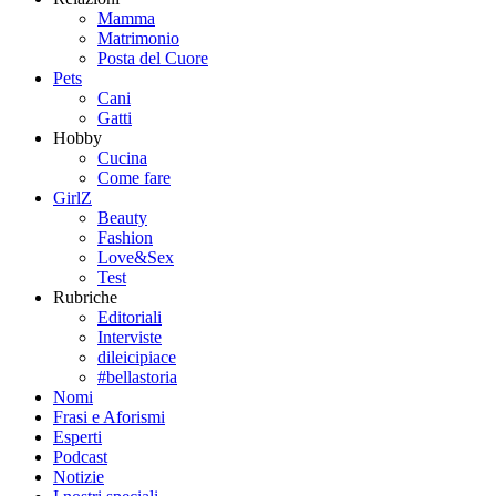
Mamma
Matrimonio
Posta del Cuore
Pets
Cani
Gatti
Hobby
Cucina
Come fare
GirlZ
Beauty
Fashion
Love&Sex
Test
Rubriche
Editoriali
Interviste
dileicipiace
#bellastoria
Nomi
Frasi e Aforismi
Esperti
Podcast
Notizie