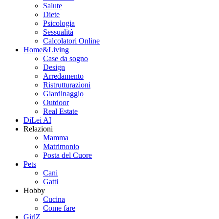
Salute
Diete
Psicologia
Sessualità
Calcolatori Online
Home&Living
Case da sogno
Design
Arredamento
Ristrutturazioni
Giardinaggio
Outdoor
Real Estate
DiLei AI
Relazioni
Mamma
Matrimonio
Posta del Cuore
Pets
Cani
Gatti
Hobby
Cucina
Come fare
GirlZ