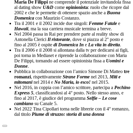
Maria De Filippi
ne comprende il potenziale invitandola fissa
al dating show
U&D
come
opinionista
: ruolo che ricopre dal
2002 e che le permette di ottenere spazio anche a
Buona
Domenica
con Maurizio Costanzo.
Tra il 2001 e il 2002 incide due singoli:
Femme Fatale
e
Hawaii
, ma la sua carriera musicale termina a breve.
Nel 2004 passa in Rai per prendere parte al reality show di
Antonella Clerici
Il ristorante
, dove si piazza al 2° posto e
fino al 2005 è ospite
di Domenica In
e
La vita in diretta
.
Tra il 2006 e il 2008 si allontana dalla tv per dedicarsi ai figli,
poi torna in Mediaset e riprende la collaborazione con Maria
De Filippi, tornando ad essere opinionista fissa a
Uomini e
Donne
.
Pubblica in collaborazione con l’amico Simone Di Matteo
tre
romanzi
, rispettivamente
Strane Forme
nel 2013,
Miti e
mitomani
nel 2014 e
No Maria, io esco!
nel 2015.
Nel 2016, in coppia con l’amico scrittore, partecipa a
Pechino
Express 5
, classificandosi al 4° posto. Nello stesso anno, e
fino al 2017, è giudice del programma
Selfie – Le cose
cambiano
su Canale 5.
Nel 2022 Tina Cipollari torna nelle librerie con il 4° romanzo,
dal titolo
Piume di struzzo: storia di una donna