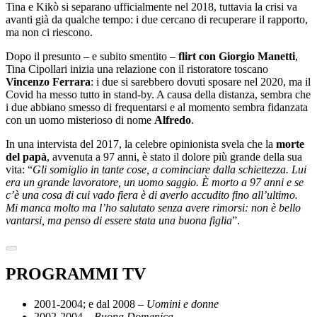
Tina e Kikò si separano ufficialmente nel 2018, tuttavia la crisi va
avanti già da qualche tempo: i due cercano di recuperare il rapporto,
ma non ci riescono.
Dopo il presunto – e subito smentito –
flirt con Giorgio Manetti
,
Tina Cipollari inizia una relazione con il ristoratore toscano
Vincenzo Ferrara
: i due si sarebbero dovuti sposare nel 2020, ma il
Covid ha messo tutto in stand-by. A causa della distanza, sembra che
i due abbiano smesso di frequentarsi e al momento sembra fidanzata
con un uomo misterioso di nome
Alfredo
.
In una intervista del 2017, la celebre opinionista svela che la
morte
del papà
, avvenuta a 97 anni, è stato il dolore più grande della sua
vita: “
Gli somiglio in tante cose, a cominciare dalla schiettezza. Lui
era un grande lavoratore, un uomo saggio. È morto a 97 anni e se
c’è una cosa di cui vado fiera è di averlo accudito fino all’ultimo.
Mi manca molto ma l’ho salutato senza avere rimorsi: non è bello
vantarsi, ma penso di essere stata una buona figlia
”.
PROGRAMMI TV
2001-2004; e dal 2008 –
Uomini e donne
2002-2004 –
Buona Domenica