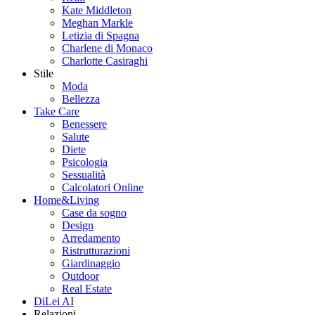
Kate Middleton
Meghan Markle
Letizia di Spagna
Charlene di Monaco
Charlotte Casiraghi
Stile
Moda
Bellezza
Take Care
Benessere
Salute
Diete
Psicologia
Sessualità
Calcolatori Online
Home&Living
Case da sogno
Design
Arredamento
Ristrutturazioni
Giardinaggio
Outdoor
Real Estate
DiLei AI
Relazioni