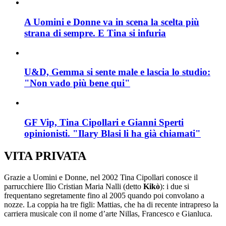
A Uomini e Donne va in scena la scelta più
strana di sempre. E Tina si infuria
U&D, Gemma si sente male e lascia lo studio:
"Non vado più bene qui"
GF Vip, Tina Cipollari e Gianni Sperti
opinionisti. "Ilary Blasi li ha già chiamati"
VITA PRIVATA
Grazie a Uomini e Donne, nel 2002 Tina Cipollari conosce il
parrucchiere Ilio Cristian Maria Nalli (detto
Kikò
): i due si
frequentano segretamente fino al 2005 quando poi convolano a
nozze. La coppia ha tre figli: Mattias, che ha di recente intrapreso la
carriera musicale con il nome d’arte Nillas, Francesco e Gianluca.