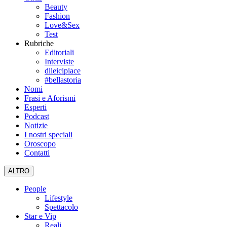
Beauty
Fashion
Love&Sex
Test
Rubriche
Editoriali
Interviste
dileicipiace
#bellastoria
Nomi
Frasi e Aforismi
Esperti
Podcast
Notizie
I nostri speciali
Oroscopo
Contatti
ALTRO
People
Lifestyle
Spettacolo
Star e Vip
Reali