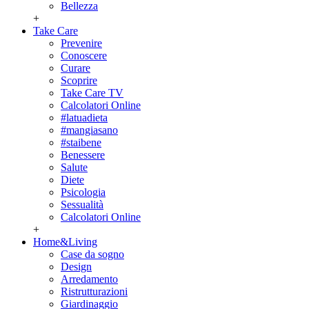
Bellezza
+
Take Care
Prevenire
Conoscere
Curare
Scoprire
Take Care TV
Calcolatori Online
#latuadieta
#mangiasano
#staibene
Benessere
Salute
Diete
Psicologia
Sessualità
Calcolatori Online
+
Home&Living
Case da sogno
Design
Arredamento
Ristrutturazioni
Giardinaggio