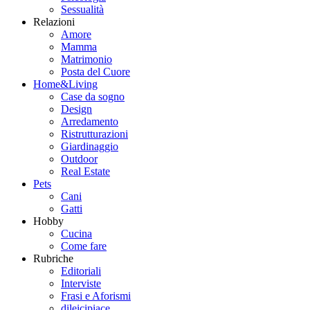
Sessualità
Relazioni
Amore
Mamma
Matrimonio
Posta del Cuore
Home&Living
Case da sogno
Design
Arredamento
Ristrutturazioni
Giardinaggio
Outdoor
Real Estate
Pets
Cani
Gatti
Hobby
Cucina
Come fare
Rubriche
Editoriali
Interviste
Frasi e Aforismi
dileicipiace