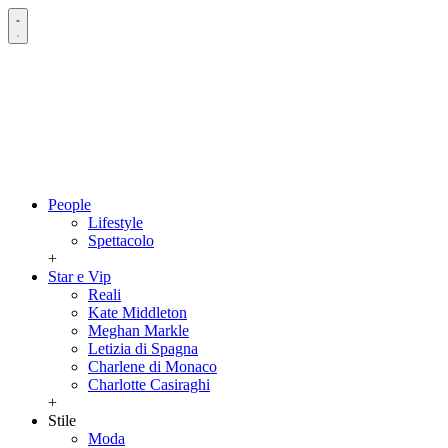
People
Lifestyle
Spettacolo
+
Star e Vip
Reali
Kate Middleton
Meghan Markle
Letizia di Spagna
Charlene di Monaco
Charlotte Casiraghi
+
Stile
Moda