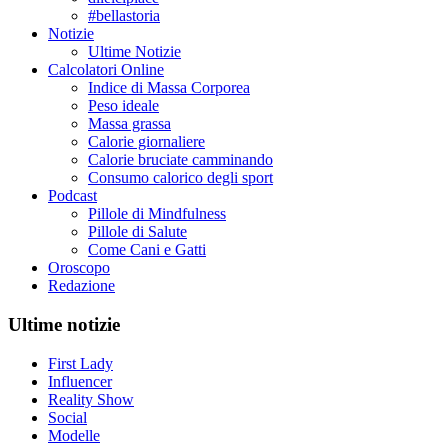
#bellastoria
Notizie
Ultime Notizie
Calcolatori Online
Indice di Massa Corporea
Peso ideale
Massa grassa
Calorie giornaliere
Calorie bruciate camminando
Consumo calorico degli sport
Podcast
Pillole di Mindfulness
Pillole di Salute
Come Cani e Gatti
Oroscopo
Redazione
Ultime notizie
First Lady
Influencer
Reality Show
Social
Modelle