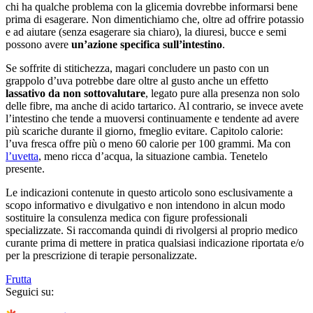
chi ha qualche problema con la glicemia dovrebbe informarsi bene
prima di esagerare. Non dimentichiamo che, oltre ad offrire potassio
e ad aiutare (senza esagerare sia chiaro), la diuresi, bucce e semi
possono avere
un’azione specifica sull’intestino
.
Se soffrite di stitichezza, magari concludere un pasto con un
grappolo d’uva potrebbe dare oltre al gusto anche un effetto
lassativo da non sottovalutare
, legato pure alla presenza non solo
delle fibre, ma anche di acido tartarico. Al contrario, se invece avete
l’intestino che tende a muoversi continuamente e tendente ad avere
più scariche durante il giorno, fmeglio evitare. Capitolo calorie:
l’uva fresca offre più o meno 60 calorie per 100 grammi. Ma con
l’uvetta
, meno ricca d’acqua, la situazione cambia. Tenetelo
presente.
Le indicazioni contenute in questo articolo sono esclusivamente a
scopo informativo e divulgativo e non intendono in alcun modo
sostituire la consulenza medica con figure professionali
specializzate. Si raccomanda quindi di rivolgersi al proprio medico
curante prima di mettere in pratica qualsiasi indicazione riportata e/o
per la prescrizione di terapie personalizzate.
Frutta
Seguici su: