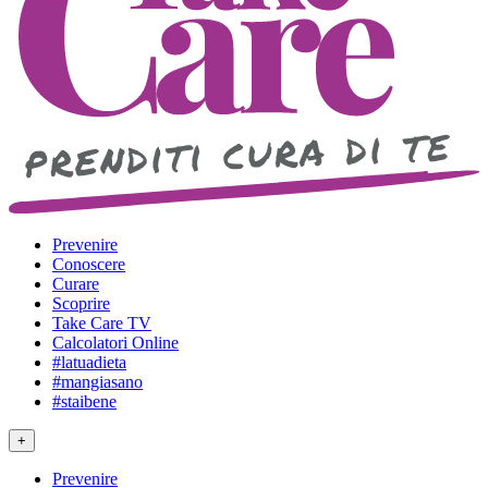
Prevenire
Conoscere
Curare
Scoprire
Take Care TV
Calcolatori Online
#latuadieta
#mangiasano
#staibene
+
Prevenire