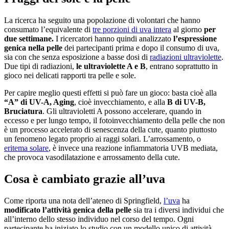
La ricerca ha seguito una popolazione di volontari che hanno
consumato l’equivalente di
tre porzioni di uva intera
al giorno
per
due settimane.
I ricercatori hanno quindi analizzato
l’espressione
genica nella pelle
dei partecipanti prima e dopo il consumo di uva,
sia con che senza esposizione a basse dosi di
radiazioni ultraviolette
.
Due tipi di radiazioni,
le ultraviolette A e B
, entrano soprattutto in
gioco nei delicati rapporti tra pelle e sole.
Per capire meglio questi effetti si può fare un gioco: basta cioè alla
“A” di UV-A, Aging
, cioè invecchiamento, e alla
B di UV-B,
Bruciatura
. Gli ultravioletti A possono accelerare, quando in
eccesso e per lungo tempo, il fotoinvecchiamento della pelle che non
è un processo accelerato di senescenza della cute, quanto piuttosto
un fenomeno legato proprio ai raggi solari. L’arrossamento, o
eritema solare
, è invece una reazione infiammatoria UVB mediata,
che provoca vasodilatazione e arrossamento della cute.
Cosa è cambiato grazie all’uva
Come riporta una nota dell’ateneo di Springfield,
l’uva
ha
modificato l’attività genica della pelle
sia tra i diversi individui che
all’interno dello stesso individuo nel corso del tempo. Ogni
partecipante ha iniziato lo studio con un modello unico di attività