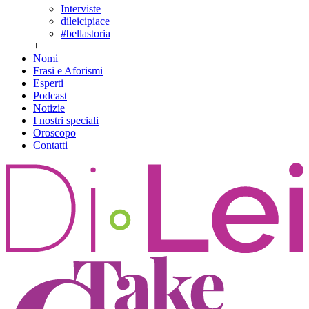
Interviste
dileicipiace
#bellastoria
+
Nomi
Frasi e Aforismi
Esperti
Podcast
Notizie
I nostri speciali
Oroscopo
Contatti