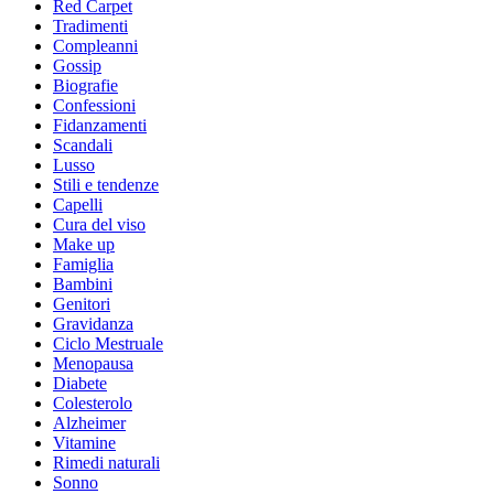
Red Carpet
Tradimenti
Compleanni
Gossip
Biografie
Confessioni
Fidanzamenti
Scandali
Lusso
Stili e tendenze
Capelli
Cura del viso
Make up
Famiglia
Bambini
Genitori
Gravidanza
Ciclo Mestruale
Menopausa
Diabete
Colesterolo
Alzheimer
Vitamine
Rimedi naturali
Sonno