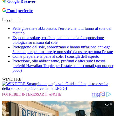
Google Discover
Fonti preferite
Leggi anche
Pelle giovane e abbronzata, l'errore che tutti fanno al sole del
mattino
Esposoma solare, cos’è e quanto conta la fotoprotezione
biologica su misura dal sole
Proteggono dal sole, abbronzano e hanno un'azione anti-age:
5 creme per pelli mature (e non solo) da usare per tutta l'estate
Come preparare la pelle al sole. I consigli dell'esperto
Protezione, olio abbronzante, profumi e after sun: i nostri
preferiti Hawaiian Tropic per l'estate sono scontati (ancora per
poco)
WINDTRE
Smartphone pieghevoli
Guida all’acquisto e scelta
della soluzione più conveniente
LEGGI