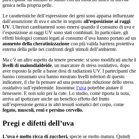
genica nella propria pelle.
Le caratteristiche dell’espressione dei geni sono apparsa influenzate
dall’assunzione di uva e anche in seguito
all’esposizione ai raggi
UV
. Ulteriori cambiamenti sono emersi quando il consumo di uva e
l’esposizione ai raggi UV sono stati combinati. In particolare, gli
effetti biologici comuni legati al consumo d’uva hanno portato ad un
aumento della cheratinizzazione
con più valida barriera protettiva
esterna della pelle nei confronti degli stimoli dell’ambiente.
Ma c’è un altro aspetto da tenere presente: si sono modificati anche
i
livelli di malondialdeide
, un marcatore di stress ossidativo, dopo
aver esposto la pelle a basse dosi di radiazioni UV. I partecipanti che
hanno consumato uva hanno mostrato livelli inferiori di questo
indicatore, il che fa pensare ad una potenziale riduzione dello stress
ossidativo sull’epidermide. Insomma:
l’uva
potrebbe aiutare il
benessere. E non solo per la cute. Lo studio, come riporta la nota,
arriva ad ipotizzare anche un benefico effetto del frutto
sull’espressione genica in altri tessuti somatici del corpo, come
fegato, muscoli, reni e persino cervello.
Pregi e difetti dell’uva
L’uva è molto ricca di zuccheri,
specie se molto matura. Quindi