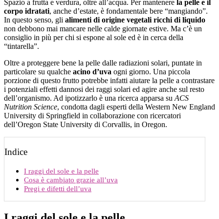
Spazio a frutta e verdura, oltre all’acqua. Per mantenere
la pelle e il
corpo idratati
, anche d’estate, è fondamentale bere “mangiando”.
In questo senso, gli
alimenti di origine vegetali ricchi di liquido
non debbono mai mancare nelle calde giornate estive. Ma c’è un
consiglio in più per chi si espone al sole ed è in cerca della
“tintarella”.
Oltre a proteggere bene la pelle dalle radiazioni solari, puntate in
particolare su qualche
acino d’uva
ogni giorno. Una piccola
porzione di questo frutto potrebbe infatti aiutare la pelle a contrastare
i potenziali effetti dannosi dei raggi solari ed agire anche sul resto
dell’organismo. Ad ipotizzarlo è una ricerca apparsa su
ACS
Nutrition Science
, condotta dagli esperti della Western New England
University di Springfield in collaborazione con ricercatori
dell’Oregon State University di Corvallis, in Oregon.
Indice
I raggi del sole e la pelle
Cosa è cambiato grazie all’uva
Pregi e difetti dell’uva
I raggi del sole e la pelle