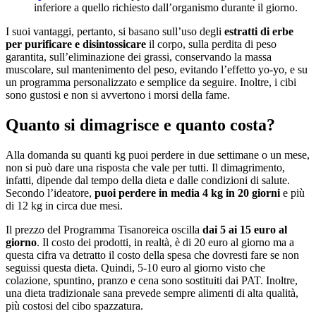
inferiore a quello richiesto dall’organismo durante il giorno.
I suoi vantaggi, pertanto, si basano sull’uso degli
estratti di erbe
per purificare e disintossicare
il corpo, sulla perdita di peso
garantita, sull’eliminazione dei grassi, conservando la massa
muscolare, sul mantenimento del peso, evitando l’effetto yo-yo, e su
un programma personalizzato e semplice da seguire. Inoltre, i cibi
sono gustosi e non si avvertono i morsi della fame.
Quanto si dimagrisce e quanto costa?
Alla domanda su quanti kg puoi perdere in due settimane o un mese,
non si può dare una risposta che vale per tutti. Il dimagrimento,
infatti, dipende dal tempo della dieta e dalle condizioni di salute.
Secondo l’ideatore,
puoi perdere in media 4 kg in 20 giorni
e più
di 12 kg in circa due mesi.
Il prezzo del Programma Tisanoreica oscilla
dai 5 ai 15 euro al
giorno
. Il costo dei prodotti, in realtà, è di 20 euro al giorno ma a
questa cifra va detratto il costo della spesa che dovresti fare se non
seguissi questa dieta. Quindi, 5-10 euro al giorno visto che
colazione, spuntino, pranzo e cena sono sostituiti dai PAT. Inoltre,
una dieta tradizionale sana prevede sempre alimenti di alta qualità,
più costosi del cibo spazzatura.