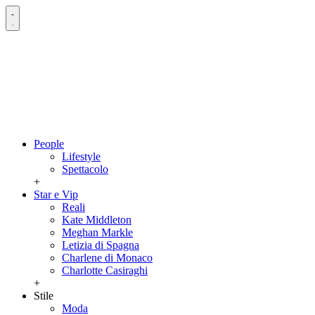
People
Lifestyle
Spettacolo
+
Star e Vip
Reali
Kate Middleton
Meghan Markle
Letizia di Spagna
Charlene di Monaco
Charlotte Casiraghi
+
Stile
Moda