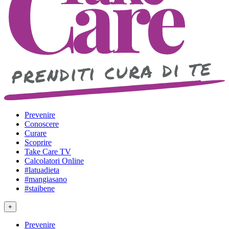
Prevenire
Conoscere
Curare
Scoprire
Take Care TV
Calcolatori Online
#latuadieta
#mangiasano
#staibene
+
Prevenire