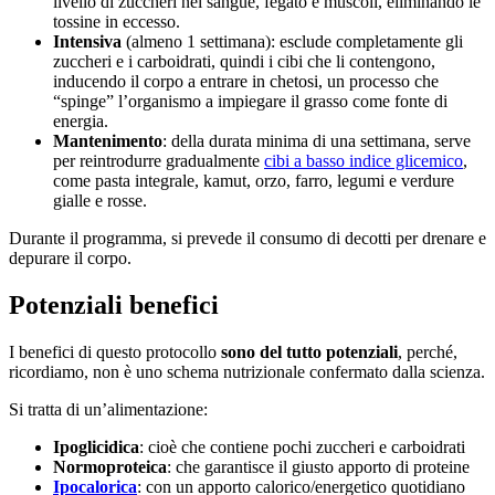
livello di zuccheri nel sangue, fegato e muscoli, eliminando le
tossine in eccesso.
Intensiva
(almeno 1 settimana): esclude completamente gli
zuccheri e i carboidrati, quindi i cibi che li contengono,
inducendo il corpo a entrare in chetosi, un processo che
“spinge” l’organismo a impiegare il grasso come fonte di
energia.
Mantenimento
: della durata minima di una settimana, serve
per reintrodurre gradualmente
cibi a basso indice glicemico
,
come pasta integrale, kamut, orzo, farro, legumi e verdure
gialle e rosse.
Durante il programma, si prevede il consumo di decotti per drenare e
depurare il corpo.
Potenziali benefici
I benefici di questo protocollo
sono del tutto potenziali
, perché,
ricordiamo, non è uno schema nutrizionale confermato dalla scienza.
Si tratta di un’alimentazione:
Ipoglicidica
: cioè che contiene pochi zuccheri e carboidrati
Normoproteica
: che garantisce il giusto apporto di proteine
Ipocalorica
: con un apporto calorico/energetico quotidiano