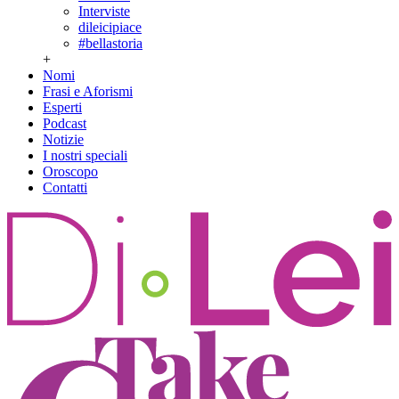
Interviste
dileicipiace
#bellastoria
+
Nomi
Frasi e Aforismi
Esperti
Podcast
Notizie
I nostri speciali
Oroscopo
Contatti