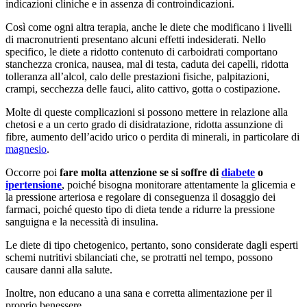
indicazioni cliniche e in assenza di controindicazioni.
Così come ogni altra terapia, anche le diete che modificano i livelli
di macronutrienti presentano alcuni effetti indesiderati. Nello
specifico, le diete a ridotto contenuto di carboidrati comportano
stanchezza cronica, nausea, mal di testa, caduta dei capelli, ridotta
tolleranza all’alcol, calo delle prestazioni fisiche, palpitazioni,
crampi, secchezza delle fauci, alito cattivo, gotta o costipazione.
Molte di queste complicazioni si possono mettere in relazione alla
chetosi e a un certo grado di disidratazione, ridotta assunzione di
fibre, aumento dell’acido urico o perdita di minerali, in particolare di
magnesio
.
Occorre poi
fare molta attenzione se si soffre di
diabete
o
ipertensione
, poiché bisogna monitorare attentamente la glicemia e
la pressione arteriosa e regolare di conseguenza il dosaggio dei
farmaci, poiché questo tipo di dieta tende a ridurre la pressione
sanguigna e la necessità di insulina.
Le diete di tipo chetogenico, pertanto, sono considerate dagli esperti
schemi nutritivi sbilanciati che, se protratti nel tempo, possono
causare danni alla salute.
Inoltre, non educano a una sana e corretta alimentazione per il
proprio benessere.