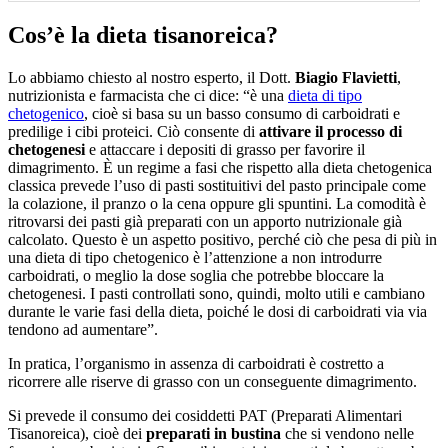
Cos’è la dieta tisanoreica?
Lo abbiamo chiesto al nostro esperto, il Dott.
Biagio Flavietti
,
nutrizionista e farmacista che ci dice: “è una
dieta di tipo
chetogenico
, cioè si basa su un basso consumo di carboidrati e
predilige i cibi proteici. Ciò consente di
attivare il processo di
chetogenesi
e attaccare i depositi di grasso per favorire il
dimagrimento. È un regime a fasi che rispetto alla dieta chetogenica
classica prevede l’uso di pasti sostituitivi del pasto principale come
la colazione, il pranzo o la cena oppure gli spuntini. La comodità è
ritrovarsi dei pasti già preparati con un apporto nutrizionale già
calcolato. Questo è un aspetto positivo, perché ciò che pesa di più in
una dieta di tipo chetogenico è l’attenzione a non introdurre
carboidrati, o meglio la dose soglia che potrebbe bloccare la
chetogenesi. I pasti controllati sono, quindi, molto utili e cambiano
durante le varie fasi della dieta, poiché le dosi di carboidrati via via
tendono ad aumentare”.
In pratica, l’organismo in assenza di carboidrati è costretto a
ricorrere alle riserve di grasso con un conseguente dimagrimento.
Si prevede il consumo dei cosiddetti PAT (Preparati Alimentari
Tisanoreica), cioè dei
preparati in bustina
che si vendono nelle