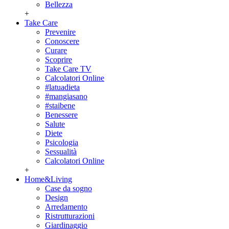
Bellezza
+
Take Care
Prevenire
Conoscere
Curare
Scoprire
Take Care TV
Calcolatori Online
#latuadieta
#mangiasano
#staibene
Benessere
Salute
Diete
Psicologia
Sessualità
Calcolatori Online
+
Home&Living
Case da sogno
Design
Arredamento
Ristrutturazioni
Giardinaggio