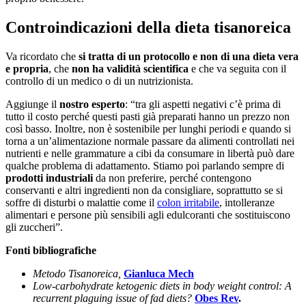
Controindicazioni della dieta tisanoreica
Va ricordato che
si tratta di un protocollo e non di una dieta vera
e propria
, che
non ha validità scientifica
e che va seguita con il
controllo di un medico o di un nutrizionista.
Aggiunge il
nostro esperto
: “tra gli aspetti negativi c’è prima di
tutto il costo perché questi pasti già preparati hanno un prezzo non
così basso. Inoltre, non è sostenibile per lunghi periodi e quando si
torna a un’alimentazione normale passare da alimenti controllati nei
nutrienti e nelle grammature a cibi da consumare in libertà può dare
qualche problema di adattamento. Stiamo poi parlando sempre di
prodotti industriali
da non preferire, perché contengono
conservanti e altri ingredienti non da consigliare, soprattutto se si
soffre di disturbi o malattie come il
colon irritabile
, intolleranze
alimentari e persone più sensibili agli edulcoranti che sostituiscono
gli zuccheri”.
Fonti bibliografiche
Metodo Tisanoreica,
Gianluca Mech
Low-carbohydrate ketogenic diets in body weight control: A
recurrent plaguing issue of fad diets?
Obes Rev
.