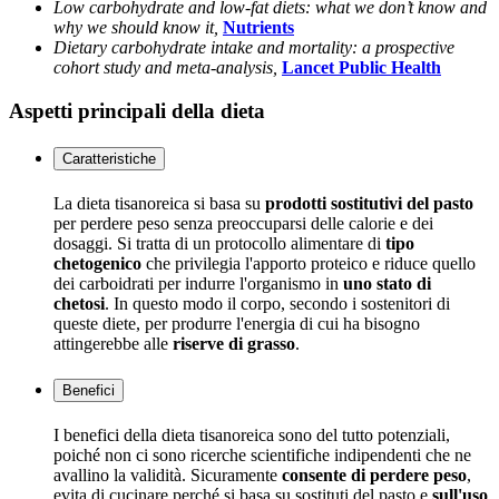
Low carbohydrate and low-fat diets: what we don’t know and
why we should know it,
Nutrients
Dietary carbohydrate intake and mortality: a prospective
cohort study and meta-analysis,
Lancet Public Health
Aspetti principali della dieta
Caratteristiche
La dieta tisanoreica si basa su
prodotti sostitutivi del pasto
per perdere peso senza preoccuparsi delle calorie e dei
dosaggi. Si tratta di un protocollo alimentare di
tipo
chetogenico
che privilegia l'apporto proteico e riduce quello
dei carboidrati per indurre l'organismo in
uno stato di
chetosi
. In questo modo il corpo, secondo i sostenitori di
queste diete, per produrre l'energia di cui ha bisogno
attingerebbe alle
riserve di grasso
.
Benefici
I benefici della dieta tisanoreica sono del tutto potenziali,
poiché non ci sono ricerche scientifiche indipendenti che ne
avallino la validità. Sicuramente
consente di perdere peso
,
evita di cucinare perché si basa su sostituti del pasto e
sull'uso