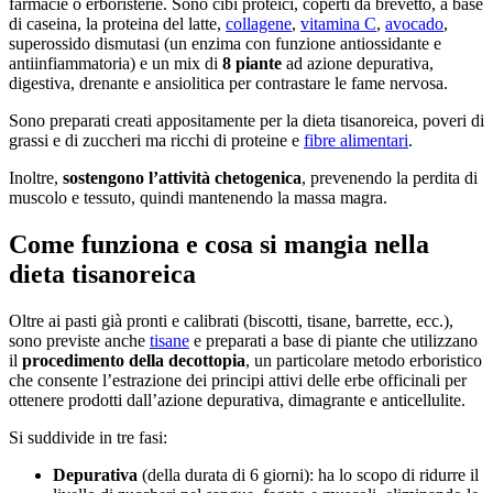
farmacie o erboristerie. Sono cibi proteici, coperti da brevetto, a base
di caseina, la proteina del latte,
collagene
,
vitamina C
,
avocado
,
superossido dismutasi (un enzima con funzione antiossidante e
antiinfiammatoria) e un mix di
8 piante
ad azione depurativa,
digestiva, drenante e ansiolitica per contrastare le fame nervosa.
Sono preparati creati appositamente per la dieta tisanoreica, poveri di
grassi e di zuccheri ma ricchi di proteine e
fibre alimentari
.
Inoltre,
sostengono l’attività chetogenica
, prevenendo la perdita di
muscolo e tessuto, quindi mantenendo la massa magra.
Come funziona e cosa si mangia nella
dieta tisanoreica
Oltre ai pasti già pronti e calibrati (biscotti, tisane, barrette, ecc.),
sono previste anche
tisane
e preparati a base di piante che utilizzano
il
procedimento della decottopia
, un particolare metodo erboristico
che consente l’estrazione dei principi attivi delle erbe officinali per
ottenere prodotti dall’azione depurativa, dimagrante e anticellulite.
Si suddivide in tre fasi:
Depurativa
(della durata di 6 giorni): ha lo scopo di ridurre il