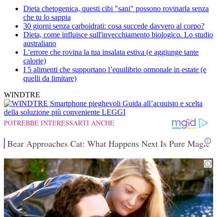
Dieta chetogenica, questi cibi "sani" possono rovinarla senza
che tu lo sappia
30 giorni senza carboidrati: cosa succede davvero al corpo?
Dieta, come influisce sull'invecchiamento biologico. Lo studio
australiano
L’errore che rovina la tua insalata estiva (e aggiunge tante
calorie)
I 5 alimenti che supportano l’equilibrio ormonale in estate (e
quelli da limitare)
WINDTRE
Smartphone pieghevoli
Guida all’acquisto e scelta
della soluzione più conveniente
LEGGI