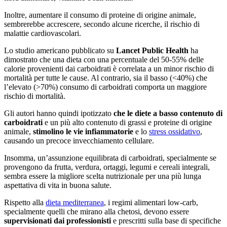
Inoltre, aumentare il consumo di proteine di origine animale,
sembrerebbe accrescere, secondo alcune ricerche, il rischio di
malattie cardiovascolari.
Lo studio americano pubblicato su
Lancet Public Health
ha
dimostrato che una dieta con una percentuale del 50-55% delle
calorie provenienti dai carboidrati è correlata a un minor rischio di
mortalità per tutte le cause. Al contrario, sia il basso (<40%) che
l’elevato (>70%) consumo di carboidrati comporta un maggiore
rischio di mortalità.
Gli autori hanno quindi ipotizzato
che le diete a basso contenuto di
carboidrati
e un più alto contenuto di grassi e proteine di origine
animale,
stimolino le vie infiammatorie
e lo
stress ossidativo
,
causando un precoce invecchiamento cellulare.
Insomma, un’assunzione equilibrata di carboidrati, specialmente se
provengono da frutta, verdura, ortaggi, legumi e cereali integrali,
sembra essere la migliore scelta nutrizionale per una più lunga
aspettativa di vita in buona salute.
Rispetto alla
dieta mediterranea
, i regimi alimentari low-carb,
specialmente quelli che mirano alla chetosi, devono essere
supervisionati dai professionisti
e prescritti sulla base di specifiche