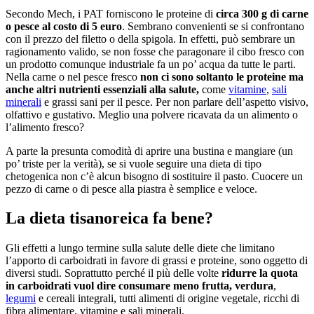
Secondo Mech, i PAT forniscono le proteine di
circa 300 g di carne
o pesce al costo di 5 euro
. Sembrano convenienti se si confrontano
con il prezzo del filetto o della spigola. In effetti, può sembrare un
ragionamento valido, se non fosse che paragonare il cibo fresco con
un prodotto comunque industriale fa un po’ acqua da tutte le parti.
Nella carne o nel pesce fresco
non ci sono soltanto le proteine ma
anche altri nutrienti essenziali alla salute,
come
vitamine
,
sali
minerali
e grassi sani per il pesce. Per non parlare dell’aspetto visivo,
olfattivo e gustativo. Meglio una polvere ricavata da un alimento o
l’alimento fresco?
A parte la presunta comodità di aprire una bustina e mangiare (un
po’ triste per la verità), se si vuole seguire una dieta di tipo
chetogenica non c’è alcun bisogno di sostituire il pasto. Cuocere un
pezzo di carne o di pesce alla piastra è semplice e veloce.
La dieta tisanoreica fa bene?
Gli effetti a lungo termine sulla salute delle diete che limitano
l’apporto di carboidrati in favore di grassi e proteine, sono oggetto di
diversi studi. Soprattutto perché il più delle volte
ridurre la quota
in carboidrati vuol dire consumare meno frutta, verdura
,
legumi
e cereali integrali, tutti alimenti di origine vegetale, ricchi di
fibra alimentare, vitamine e sali minerali.