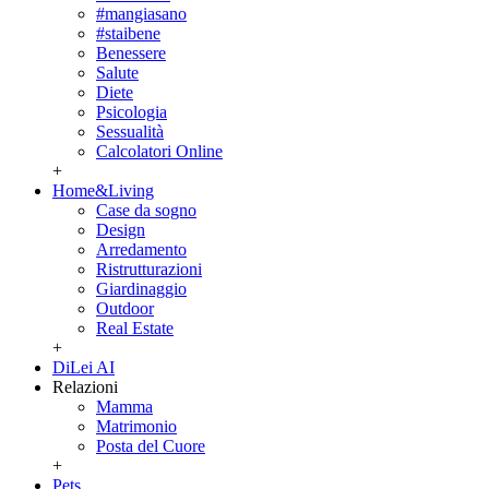
#mangiasano
#staibene
Benessere
Salute
Diete
Psicologia
Sessualità
Calcolatori Online
+
Home&Living
Case da sogno
Design
Arredamento
Ristrutturazioni
Giardinaggio
Outdoor
Real Estate
+
DiLei AI
Relazioni
Mamma
Matrimonio
Posta del Cuore
+
Pets