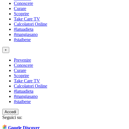
Conoscere
Curare
Scoprire
Take Care TV
Calcolatori Online
#latuadieta
#mangiasano
#staibene
+
Prevenire
Conoscere
Curare
Scoprire
Take Care TV
Calcolatori Online
#latuadieta
#mangiasano
#staibene
Accedi
Seguici su:
Google Discover