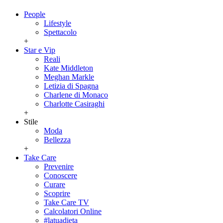
People
Lifestyle
Spettacolo
+
Star e Vip
Reali
Kate Middleton
Meghan Markle
Letizia di Spagna
Charlene di Monaco
Charlotte Casiraghi
+
Stile
Moda
Bellezza
+
Take Care
Prevenire
Conoscere
Curare
Scoprire
Take Care TV
Calcolatori Online
#latuadieta