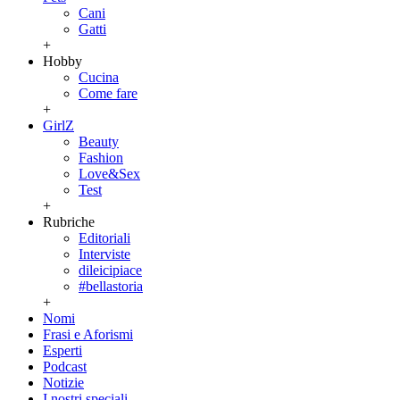
Cani
Gatti
+
Hobby
Cucina
Come fare
+
GirlZ
Beauty
Fashion
Love&Sex
Test
+
Rubriche
Editoriali
Interviste
dileicipiace
#bellastoria
+
Nomi
Frasi e Aforismi
Esperti
Podcast
Notizie
I nostri speciali