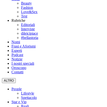
Beauty
Fashion
Love&Sex
Test
Rubriche
Editoriali
Interviste
dileicipiace
#bellastoria
Nomi
Frasi e Aforismi
Esperti
Podcast
Notizie
I nostri speciali
Oroscopo
Contatti
ALTRO
People
Lifestyle
Spettacolo
Star e Vip
Reali