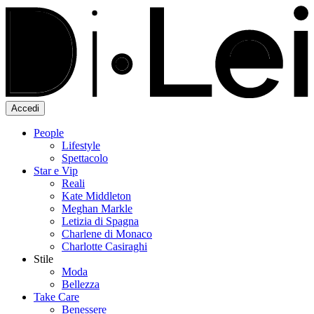
Accedi
People
Lifestyle
Spettacolo
Star e Vip
Reali
Kate Middleton
Meghan Markle
Letizia di Spagna
Charlene di Monaco
Charlotte Casiraghi
Stile
Moda
Bellezza
Take Care
Benessere