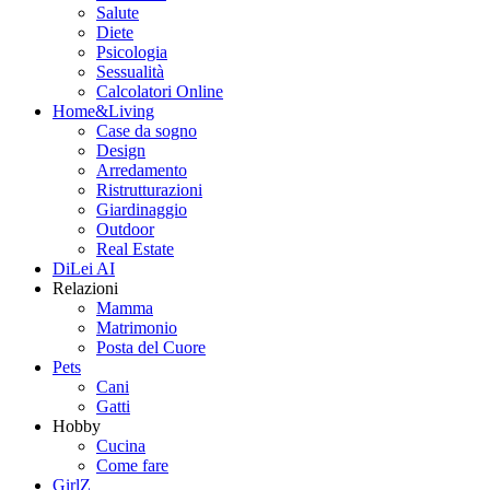
Salute
Diete
Psicologia
Sessualità
Calcolatori Online
Home&Living
Case da sogno
Design
Arredamento
Ristrutturazioni
Giardinaggio
Outdoor
Real Estate
DiLei AI
Relazioni
Mamma
Matrimonio
Posta del Cuore
Pets
Cani
Gatti
Hobby
Cucina
Come fare
GirlZ