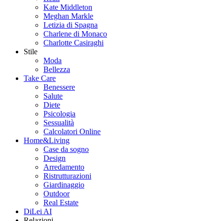
Kate Middleton
Meghan Markle
Letizia di Spagna
Charlene di Monaco
Charlotte Casiraghi
Stile
Moda
Bellezza
Take Care
Benessere
Salute
Diete
Psicologia
Sessualità
Calcolatori Online
Home&Living
Case da sogno
Design
Arredamento
Ristrutturazioni
Giardinaggio
Outdoor
Real Estate
DiLei AI
Relazioni