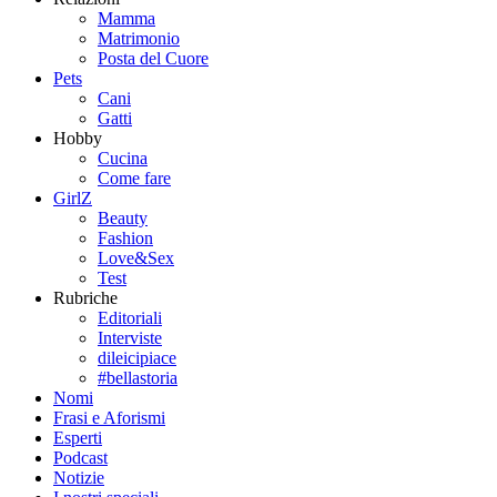
Mamma
Matrimonio
Posta del Cuore
Pets
Cani
Gatti
Hobby
Cucina
Come fare
GirlZ
Beauty
Fashion
Love&Sex
Test
Rubriche
Editoriali
Interviste
dileicipiace
#bellastoria
Nomi
Frasi e Aforismi
Esperti
Podcast
Notizie