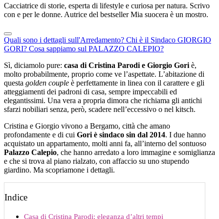
Cacciatrice di storie, esperta di lifestyle e curiosa per natura. Scrivo
con e per le donne. Autrice del bestseller Mia suocera è un mostro.
Quali sono i dettagli sull'Arredamento?
Chi è il Sindaco GIORGIO
GORI?
Cosa sappiamo sul PALAZZO CALEPIO?
Sì, diciamolo pure:
casa di Cristina Parodi e Giorgio Gori
è,
molto probabilmente, proprio come ve l’aspettate. L’abitazione di
questa
golden couple
è perfettamente in linea con il carattere e gli
atteggiamenti dei padroni di casa, sempre impeccabili ed
elegantissimi. Una vera a propria dimora che richiama gli antichi
sfarzi nobiliari senza, però, scadere nell’eccessivo o nel kitsch.
Cristina e Giorgio vivono a Bergamo, città che amano
profondamente e di cui
Gori è sindaco sin dal 2014
. I due hanno
acquistato un appartamento, molti anni fa, all’interno del sontuoso
Palazzo Calepio
, che hanno arredato a loro immagine e somiglianza
e che si trova al piano rialzato, con affaccio su uno stupendo
giardino. Ma scopriamone i dettagli.
Indice
Casa di Cristina Parodi: eleganza d’altri tempi