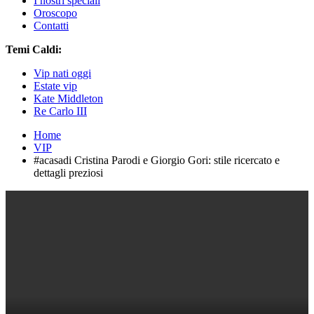
I nostri speciali
Oroscopo
Contatti
Temi Caldi:
Vip nati oggi
Estate vip
Kate Middleton
Re Carlo III
Home
VIP
#acasadi Cristina Parodi e Giorgio Gori: stile ricercato e
dettagli preziosi