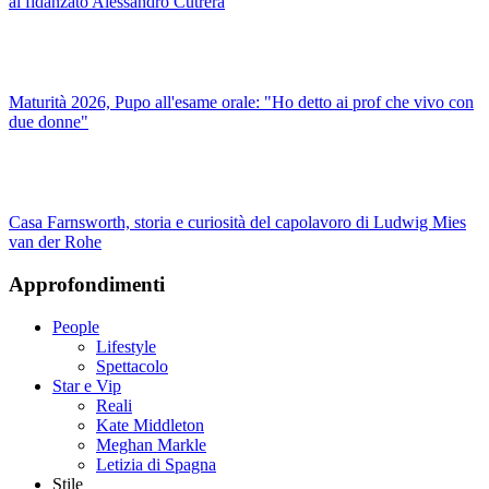
al fidanzato Alessandro Cutrera
Maturità 2026, Pupo all'esame orale: "Ho detto ai prof che vivo con
due donne"
Casa Farnsworth, storia e curiosità del capolavoro di Ludwig Mies
van der Rohe
Approfondimenti
People
Lifestyle
Spettacolo
Star e Vip
Reali
Kate Middleton
Meghan Markle
Letizia di Spagna
Stile