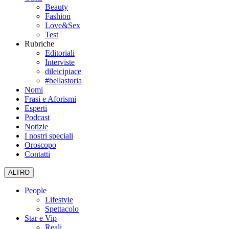
Beauty
Fashion
Love&Sex
Test
Rubriche
Editoriali
Interviste
dileicipiace
#bellastoria
Nomi
Frasi e Aforismi
Esperti
Podcast
Notizie
I nostri speciali
Oroscopo
Contatti
ALTRO
People
Lifestyle
Spettacolo
Star e Vip
Reali