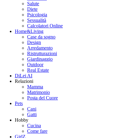
Salute
Diete
Psicologia
Sessualità
Calcolatori Online
Home&Living
Case da sogno
Design
Arredamento
Ristrutturazioni
Giardinaggio
Outdoor
Real Estate
DiLei AI
Relazioni
Mamma
Matrimonio
Posta del Cuore
Pets
Cani
Gatti
Hobby
Cucina
Come fare
GirlZ