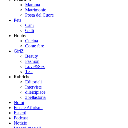
Mamma
Matrimonio
Posta del Cuore
Pets
Cani
Gatti
Hobby
Cucina
Come fare
GirlZ
Beauty
Fashion
Love&Sex
Test
Rubriche
Editoriali
Interviste
dileicipiace
#bellastoria
Nomi
Frasi e Aforismi
Esperti
Podcast
Notizie