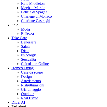
Kate Middleton
Meghan Markle
Letizia di Spagna
Charlene di Monaco
Charlotte Casiraghi
Stile
Moda
Bellezza
Take Care
Benessere
Salute
Diete
Psicologia
Sessualità
Calcolatori Online
Home&Living
Case da sogno
Design
Arredamento
Ristrutturazioni
Giardinaggio
Outdoor
Real Estate
DiLei AI
Relazioni