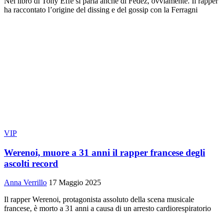
Nel libro di Tony Effe si parla anche di Fedez, ovviamente. Il rapper
ha raccontato l’origine del dissing e del gossip con la Ferragni
VIP
Werenoi, muore a 31 anni il rapper francese degli
ascolti record
Anna Verrillo
17 Maggio 2025
Il rapper Werenoi, protagonista assoluto della scena musicale
francese, è morto a 31 anni a causa di un arresto cardiorespiratorio