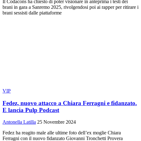
Il Codacons ha chiesto di poter visionare in anteprima i testi dei
brani in gara a Sanremo 2025, rivolgendosi poi ai rapper per ritirare i
brani sessisti dalle piattaforme
VIP
Fedez, nuovo attacco a Chiara Ferragni e fidanzato.
E lancia Pulp Podcast
Antonella Latilla
25 Novembre 2024
Fedez ha reagito male alle ultime foto dell’ex moglie Chiara
Ferragni con il nuovo fidanzato Giovanni Tronchetti Provera