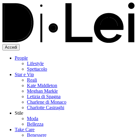
Accedi
People
Lifestyle
Spettacolo
Star e Vip
Reali
Kate Middleton
Meghan Markle
Letizia di Spagna
Charlene di Monaco
Charlotte Casiraghi
Stile
Moda
Bellezza
Take Care
Benessere