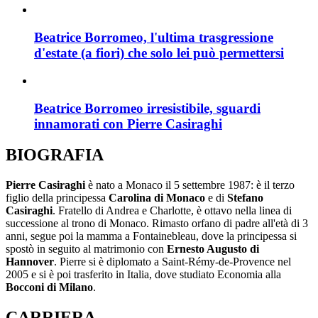
Beatrice Borromeo, l'ultima trasgressione
d'estate (a fiori) che solo lei può permettersi
Beatrice Borromeo irresistibile, sguardi
innamorati con Pierre Casiraghi
BIOGRAFIA
Pierre Casiraghi
è nato a Monaco il 5 settembre 1987: è il terzo
figlio della principessa
Carolina di Monaco
e di
Stefano
Casiraghi
. Fratello di Andrea e Charlotte, è ottavo nella linea di
successione al trono di Monaco. Rimasto orfano di padre all'età di 3
anni, segue poi la mamma a Fontainebleau, dove la principessa si
spostò in seguito al matrimonio con
Ernesto Augusto di
Hannover
. Pierre si è diplomato a Saint-Rémy-de-Provence nel
2005 e si è poi trasferito in Italia, dove studiato Economia alla
Bocconi di Milano
.
CARRIERA