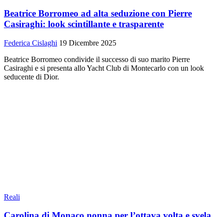
Beatrice Borromeo ad alta seduzione con Pierre
Casiraghi: look scintillante e trasparente
Federica Cislaghi
19 Dicembre 2025
Beatrice Borromeo condivide il successo di suo marito Pierre
Casiraghi e si presenta allo Yacht Club di Montecarlo con un look
seducente di Dior.
Reali
Carolina di Monaco nonna per l’ottava volta e svela