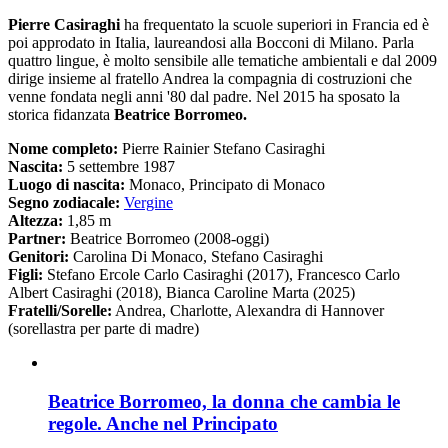
Pierre Casiraghi
ha frequentato la scuole superiori in Francia ed è
poi approdato in Italia, laureandosi alla Bocconi di Milano. Parla
quattro lingue, è molto sensibile alle tematiche ambientali e dal 2009
dirige insieme al fratello Andrea la compagnia di costruzioni che
venne fondata negli anni '80 dal padre. Nel 2015 ha sposato la
storica fidanzata
Beatrice Borromeo.
Nome completo:
Pierre Rainier Stefano Casiraghi
Nascita:
5 settembre 1987
Luogo di nascita:
Monaco, Principato di Monaco
Segno zodiacale:
Vergine
Altezza:
1,85 m
Partner:
Beatrice Borromeo (2008-oggi)
Genitori:
Carolina Di Monaco, Stefano Casiraghi
Figli:
Stefano Ercole Carlo Casiraghi (2017), Francesco Carlo
Albert Casiraghi (2018), Bianca Caroline Marta (2025)
Fratelli/Sorelle:
Andrea, Charlotte, Alexandra di Hannover
(sorellastra per parte di madre)
Beatrice Borromeo, la donna che cambia le
regole. Anche nel Principato