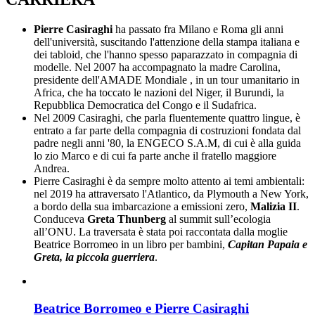
Pierre Casiraghi
ha passato fra Milano e Roma gli anni
dell'università, suscitando l'attenzione della stampa italiana e
dei tabloid, che l'hanno spesso paparazzato in compagnia di
modelle. Nel 2007 ha accompagnato la madre Carolina,
presidente dell'AMADE Mondiale , in un tour umanitario in
Africa, che ha toccato le nazioni del Niger, il Burundi, la
Repubblica Democratica del Congo e il Sudafrica.
Nel 2009 Casiraghi, che parla fluentemente quattro lingue, è
entrato a far parte della compagnia di costruzioni fondata dal
padre negli anni '80, la ENGECO S.A.M, di cui è alla guida
lo zio Marco e di cui fa parte anche il fratello maggiore
Andrea.
Pierre Casiraghi è da sempre molto attento ai temi ambientali:
nel 2019 ha attraversato l'Atlantico, da Plymouth a New York,
a bordo della sua imbarcazione a emissioni zero,
Malizia II
.
Conduceva
Greta Thunberg
al summit sull’ecologia
all’ONU. La traversata è stata poi raccontata dalla moglie
Beatrice Borromeo in un libro per bambini,
Capitan Papaia e
Greta, la piccola guerriera
.
Beatrice Borromeo e Pierre Casiraghi