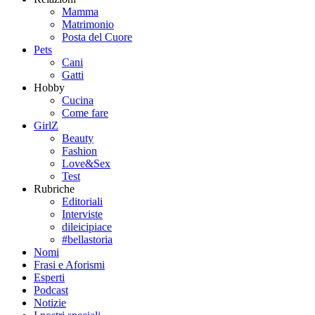
Mamma
Matrimonio
Posta del Cuore
Pets
Cani
Gatti
Hobby
Cucina
Come fare
GirlZ
Beauty
Fashion
Love&Sex
Test
Rubriche
Editoriali
Interviste
dileicipiace
#bellastoria
Nomi
Frasi e Aforismi
Esperti
Podcast
Notizie