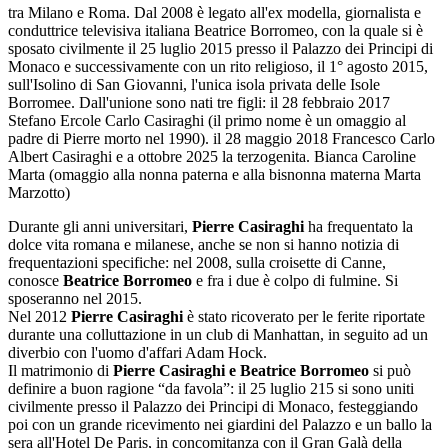
tra Milano e Roma. Dal 2008 è legato all'ex modella, giornalista e
conduttrice televisiva italiana Beatrice Borromeo, con la quale si è
sposato civilmente il 25 luglio 2015 presso il Palazzo dei Principi di
Monaco e successivamente con un rito religioso, il 1° agosto 2015,
sull'Isolino di San Giovanni, l'unica isola privata delle Isole
Borromee. Dall'unione sono nati tre figli: il 28 febbraio 2017
Stefano Ercole Carlo Casiraghi (il primo nome è un omaggio al
padre di Pierre morto nel 1990). il 28 maggio 2018 Francesco Carlo
Albert Casiraghi e a ottobre 2025 la terzogenita. Bianca Caroline
Marta (omaggio alla nonna paterna e alla bisnonna materna Marta
Marzotto)
Durante gli anni universitari,
Pierre Casiraghi
ha frequentato la
dolce vita romana e milanese, anche se non si hanno notizia di
frequentazioni specifiche: nel 2008, sulla croisette di Canne,
conosce
Beatrice Borromeo
e fra i due è colpo di fulmine. Si
sposeranno nel 2015.
Nel 2012
Pierre Casiraghi
è stato ricoverato per le ferite riportate
durante una colluttazione in un club di Manhattan, in seguito ad un
diverbio con l'uomo d'affari Adam Hock.
Il matrimonio di
Pierre Casiraghi e Beatrice Borromeo
si può
definire a buon ragione “da favola”: il 25 luglio 215 si sono uniti
civilmente presso il Palazzo dei Principi di Monaco, festeggiando
poi con un grande ricevimento nei giardini del Palazzo e un ballo la
sera all'Hotel De Paris, in concomitanza con il Gran Galà della