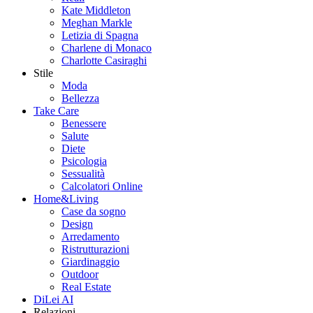
Kate Middleton
Meghan Markle
Letizia di Spagna
Charlene di Monaco
Charlotte Casiraghi
Stile
Moda
Bellezza
Take Care
Benessere
Salute
Diete
Psicologia
Sessualità
Calcolatori Online
Home&Living
Case da sogno
Design
Arredamento
Ristrutturazioni
Giardinaggio
Outdoor
Real Estate
DiLei AI
Relazioni