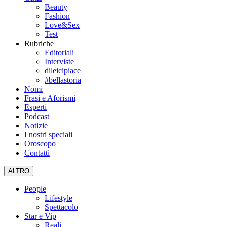
Beauty
Fashion
Love&Sex
Test
Rubriche
Editoriali
Interviste
dileicipiace
#bellastoria
Nomi
Frasi e Aforismi
Esperti
Podcast
Notizie
I nostri speciali
Oroscopo
Contatti
ALTRO
People
Lifestyle
Spettacolo
Star e Vip
Reali