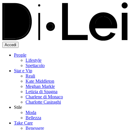
Accedi
People
Lifestyle
Spettacolo
Star e Vip
Reali
Kate Middleton
Meghan Markle
Letizia di Spagna
Charlene di Monaco
Charlotte Casiraghi
Stile
Moda
Bellezza
Take Care
Benessere