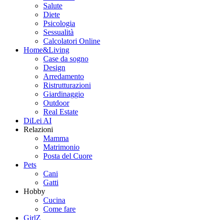
Salute
Diete
Psicologia
Sessualità
Calcolatori Online
Home&Living
Case da sogno
Design
Arredamento
Ristrutturazioni
Giardinaggio
Outdoor
Real Estate
DiLei AI
Relazioni
Mamma
Matrimonio
Posta del Cuore
Pets
Cani
Gatti
Hobby
Cucina
Come fare
GirlZ