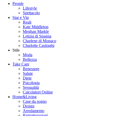
People
Lifestyle
Spettacolo
Star e Vip
Reali
Kate Middleton
Meghan Markle
Letizia di Spagna
Charlene di Monaco
Charlotte Casiraghi
Stile
Moda
Bellezza
Take Care
Benessere
Salute
Diete
Psicologia
Sessualità
Calcolatori Online
Home&Living
Case da sogno
Design
Arredamento
Ristrutturazioni