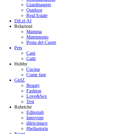
Giardinaggio
Outdoor
Real Estate
DiLei AI
Relazioni
Mamma
Matrimonio
Posta del Cuore
Pets
Cani
Gatti
Hobby
Cucina
Come fare
GirlZ
Beauty
Fashion
Love&Sex
Test
Rubriche
Editoriali
Interviste
dileicipiace
#bellastoria
Nomi