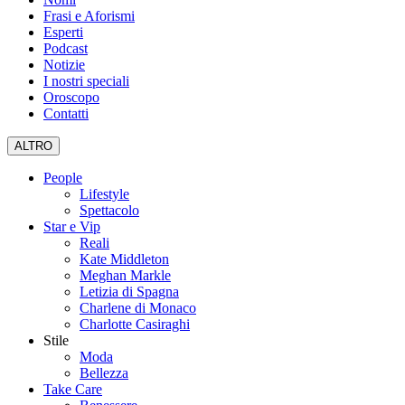
Frasi e Aforismi
Esperti
Podcast
Notizie
I nostri speciali
Oroscopo
Contatti
ALTRO
People
Lifestyle
Spettacolo
Star e Vip
Reali
Kate Middleton
Meghan Markle
Letizia di Spagna
Charlene di Monaco
Charlotte Casiraghi
Stile
Moda
Bellezza
Take Care