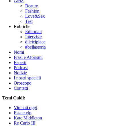
GirlZ
Beauty
Fashion
Love&Sex
Test
Rubriche
Editoriali
Interviste
dileicipiace
#bellastoria
Nomi
Frasi e Aforismi
Esperti
Podcast
Notizie
I nostri speciali
Oroscopo
Contatti
Temi Caldi:
Vip nati oggi
Estate vip
Kate Middleton
Re Carlo III