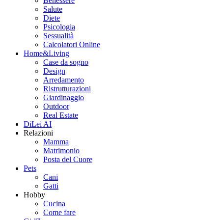
Benessere
Salute
Diete
Psicologia
Sessualità
Calcolatori Online
Home&Living
Case da sogno
Design
Arredamento
Ristrutturazioni
Giardinaggio
Outdoor
Real Estate
DiLei AI
Relazioni
Mamma
Matrimonio
Posta del Cuore
Pets
Cani
Gatti
Hobby
Cucina
Come fare