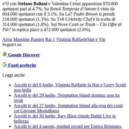
n°0
con
Stefano Bollani
e Valentina Cenni appassiona 970.000
spettatori pari al 4.7%. Su Rete4
Tempesta d’Amore
è visto da
604.000 spettatori con il 3.1%. Su La7
Padre Brown
si prende
218.000 spettatori (1.3%). Su Tv8
Celebrity Chef
è la scelta di
314.000 spettatori (1.8%). Sul Nove
Cash or Trash – Chi Offre di
Più?
in replica piace a 472.000 spettatori (2.6%).
Arisa
Massimo Ranieri
Rai 1
Virginia Raffaele
Star e Vip
Seguici su:
Google Discover
Fonti preferite
Leggi anche
Ascolti tv del 6 luglio, Virginia Raffaele fa flop e Gerry Scotti
non brilla
Ascolti tv del 29 luglio, Temptation Island domina: non ha
rivali
Ascolti tv del 27 luglio, Temptation Island alla resa dei conti
col Giovane Montalbano
Ascolti tv del 30 luglio, Ilary Blasi chiude Battiti Live in
bellezza
Ascolti tv del 4 agosto, risultati record per Enrico Brignano.