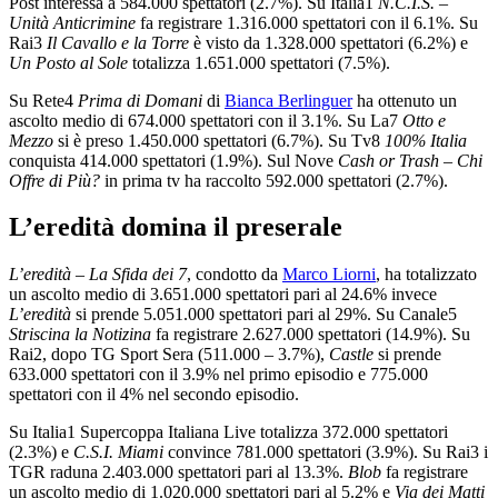
Post interessa a 584.000 spettatori (2.7%). Su Italia1
N.C.I.S. –
Unità Anticrimine
fa registrare 1.316.000 spettatori con il 6.1%. Su
Rai3
Il Cavallo e la Torre
è visto da 1.328.000 spettatori (6.2%) e
Un Posto al Sole
totalizza 1.651.000 spettatori (7.5%).
Su Rete4
Prima di Domani
di
Bianca Berlinguer
ha ottenuto un
ascolto medio di 674.000 spettatori con il 3.1%. Su La7
Otto e
Mezzo
si è preso 1.450.000 spettatori (6.7%). Su Tv8
100% Italia
conquista 414.000 spettatori (1.9%). Sul Nove
Cash or Trash – Chi
Offre di Più?
in prima tv ha raccolto 592.000 spettatori (2.7%).
L’eredità domina il preserale
L’eredità – La Sfida dei 7
, condotto da
Marco Liorni
, ha totalizzato
un ascolto medio di 3.651.000 spettatori pari al 24.6% invece
L’eredità
si prende 5.051.000 spettatori pari al 29%. Su Canale5
Striscina la Notizina
fa registrare 2.627.000 spettatori (14.9%). Su
Rai2, dopo TG Sport Sera (511.000 – 3.7%),
Castle
si prende
633.000 spettatori con il 3.9% nel primo episodio e 775.000
spettatori con il 4% nel secondo episodio.
Su Italia1 Supercoppa Italiana Live totalizza 372.000 spettatori
(2.3%) e
C.S.I. Miami
convince 781.000 spettatori (3.9%). Su Rai3 i
TGR raduna 2.403.000 spettatori pari al 13.3%.
Blob
fa registrare
un ascolto medio di 1.020.000 spettatori pari al 5.2% e
Via dei Matti