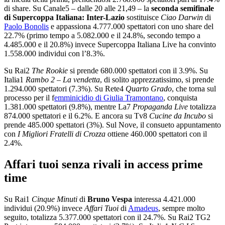
di share. Su Canale5 – dalle 20 alle 21,49 – la
seconda semifinale
di Supercoppa Italiana: Inter-Lazio
sostituisce
Ciao Darwin
di
Paolo Bonolis
e appassiona 4.777.000 spettatori con uno share del
22.7% (primo tempo a 5.082.000 e il 24.8%, secondo tempo a
4.485.000 e il 20.8%) invece Supercoppa Italiana Live ha convinto
1.558.000 individui con l’8.3%.
Su Rai2
The Rookie
si prende 680.000 spettatori con il 3.9%. Su
Italia1
Rambo 2 – La vendetta
, di solito apprezzatissimo, si prende
1.294.000 spettatori (7.3%). Su Rete4
Quarto Grado
, che torna sul
processo per il f
emminicidio di Giulia Tramontano
, conquista
1.381.000 spettatori (9.8%), mentre La7
Propaganda Live
totalizza
874.000 spettatori e il 6.2%. E ancora su Tv8
Cucine da Incubo
si
prende 485.000 spettatori (3%). Sul Nove, il consueto appuntamento
con
I Migliori Fratelli di Crozza
ottiene 460.000 spettatori con il
2.4%.
Affari tuoi senza rivali in access prime
time
Su Rai1
Cinque Minuti
di
Bruno Vespa
interessa 4.421.000
individui (20.9%) invece
Affari Tuoi
di
Amadeus
, sempre molto
seguito, totalizza 5.377.000 spettatori con il 24.7%. Su Rai2 TG2