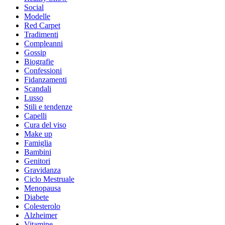
Social
Modelle
Red Carpet
Tradimenti
Compleanni
Gossip
Biografie
Confessioni
Fidanzamenti
Scandali
Lusso
Stili e tendenze
Capelli
Cura del viso
Make up
Famiglia
Bambini
Genitori
Gravidanza
Ciclo Mestruale
Menopausa
Diabete
Colesterolo
Alzheimer
Vitamine