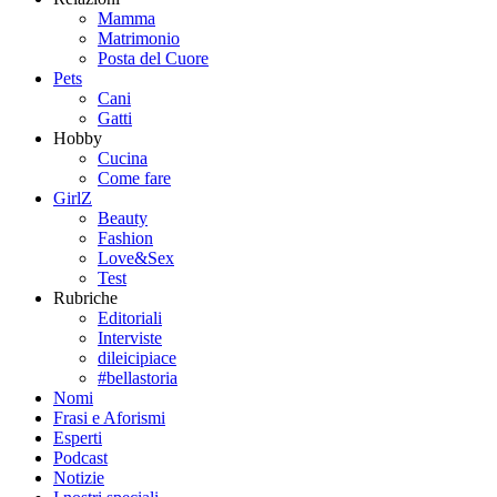
Mamma
Matrimonio
Posta del Cuore
Pets
Cani
Gatti
Hobby
Cucina
Come fare
GirlZ
Beauty
Fashion
Love&Sex
Test
Rubriche
Editoriali
Interviste
dileicipiace
#bellastoria
Nomi
Frasi e Aforismi
Esperti
Podcast
Notizie