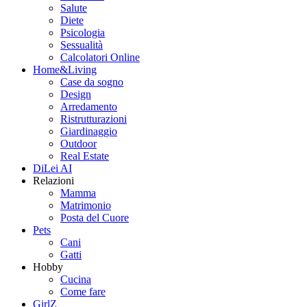
Salute
Diete
Psicologia
Sessualità
Calcolatori Online
Home&Living
Case da sogno
Design
Arredamento
Ristrutturazioni
Giardinaggio
Outdoor
Real Estate
DiLei AI
Relazioni
Mamma
Matrimonio
Posta del Cuore
Pets
Cani
Gatti
Hobby
Cucina
Come fare
GirlZ