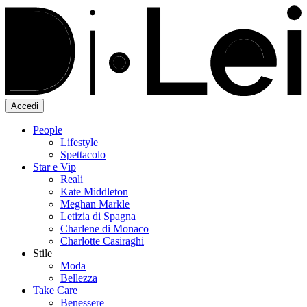
Accedi
People
Lifestyle
Spettacolo
Star e Vip
Reali
Kate Middleton
Meghan Markle
Letizia di Spagna
Charlene di Monaco
Charlotte Casiraghi
Stile
Moda
Bellezza
Take Care
Benessere