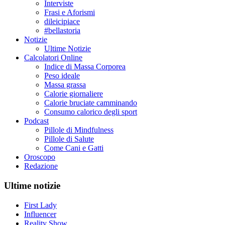
Interviste
Frasi e Aforismi
dileicipiace
#bellastoria
Notizie
Ultime Notizie
Calcolatori Online
Indice di Massa Corporea
Peso ideale
Massa grassa
Calorie giornaliere
Calorie bruciate camminando
Consumo calorico degli sport
Podcast
Pillole di Mindfulness
Pillole di Salute
Come Cani e Gatti
Oroscopo
Redazione
Ultime notizie
First Lady
Influencer
Reality Show