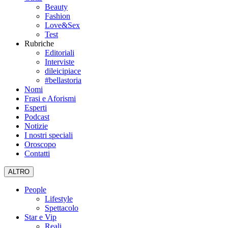
Beauty
Fashion
Love&Sex
Test
Rubriche
Editoriali
Interviste
dileicipiace
#bellastoria
Nomi
Frasi e Aforismi
Esperti
Podcast
Notizie
I nostri speciali
Oroscopo
Contatti
ALTRO
People
Lifestyle
Spettacolo
Star e Vip
Reali