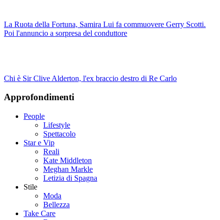
La Ruota della Fortuna, Samira Lui fa commuovere Gerry Scotti.
Poi l'annuncio a sorpresa del conduttore
Chi è Sir Clive Alderton, l'ex braccio destro di Re Carlo
Approfondimenti
People
Lifestyle
Spettacolo
Star e Vip
Reali
Kate Middleton
Meghan Markle
Letizia di Spagna
Stile
Moda
Bellezza
Take Care