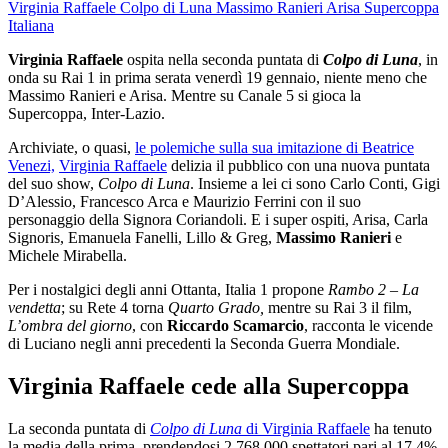
Virginia Raffaele
Colpo di Luna
Massimo Ranieri
Arisa
Supercoppa
Italiana
Virginia Raffaele
ospita nella seconda puntata di
Colpo di Luna
, in
onda su Rai 1 in prima serata venerdì 19 gennaio, niente meno che
Massimo Ranieri e Arisa. Mentre su Canale 5 si gioca la
Supercoppa, Inter-Lazio.
Archiviate, o quasi,
le polemiche sulla sua imitazione di Beatrice
Venezi,
Virginia Raffaele
delizia il pubblico con una nuova puntata
del suo show,
Colpo di Luna
. Insieme a lei ci sono Carlo Conti, Gigi
D’Alessio, Francesco Arca e Maurizio Ferrini con il suo
personaggio della Signora Coriandoli. E i super ospiti, Arisa, Carla
Signoris, Emanuela Fanelli, Lillo & Greg,
Massimo Ranieri
e
Michele Mirabella.
Per i nostalgici degli anni Ottanta, Italia 1 propone
Rambo 2 – La
vendetta
; su Rete 4 torna
Quarto Grado,
mentre su Rai 3 il film,
L’ombra del giorno
, con
Riccardo Scamarcio
, racconta le vicende
di Luciano negli anni precedenti la Seconda Guerra Mondiale.
Virginia Raffaele cede alla Supercoppa
La seconda puntata di
Colpo di Luna
di Virginia Raffaele
ha tenuto
la media della prima, prendendosi 2.768.000 spettatori pari al 17.4%