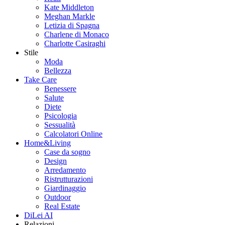
Kate Middleton
Meghan Markle
Letizia di Spagna
Charlene di Monaco
Charlotte Casiraghi
Stile
Moda
Bellezza
Take Care
Benessere
Salute
Diete
Psicologia
Sessualità
Calcolatori Online
Home&Living
Case da sogno
Design
Arredamento
Ristrutturazioni
Giardinaggio
Outdoor
Real Estate
DiLei AI
Relazioni