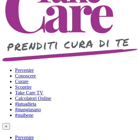
Prevenire
Conoscere
Curare
Scoprire
Take Care TV
Calcolatori Online
#latuadieta
#mangiasano
#staibene
+
Prevenire