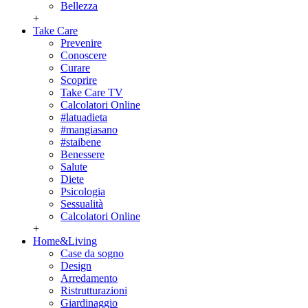
Bellezza
+
Take Care
Prevenire
Conoscere
Curare
Scoprire
Take Care TV
Calcolatori Online
#latuadieta
#mangiasano
#staibene
Benessere
Salute
Diete
Psicologia
Sessualità
Calcolatori Online
+
Home&Living
Case da sogno
Design
Arredamento
Ristrutturazioni
Giardinaggio