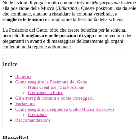
Nelle lezioni di yoga è molto comune trovare
Marjaryasana
insieme
alla posizione della Mucca (
Bitilasana
). Queste posizioni, sia da sole
che combinate, aiutano a riscaldare la colonna vertebrale, a
sciogliere le tensioni
e a migliorare la flessibilità della schiena.
La Posizione del Gatto, oltre che essere benefica per la schiena,
permette di
migliorare nelle posizioni di yoga
che prevedono dei
piegamenti in avanti e di massaggiare delicatamente gli organi
contenuti nella regione addominale.
Indice
Benefici
Come eseguire la Posizione del Gatto
Prima di entrare nella Posizione
Esecuzione in 6 step
Gli errori più comuni e come correggerli
Variazioni
Come eseguire la sequenza Gatto-Mucca (cat-cow)
Esecuzione
Raccomandazioni
Benefici