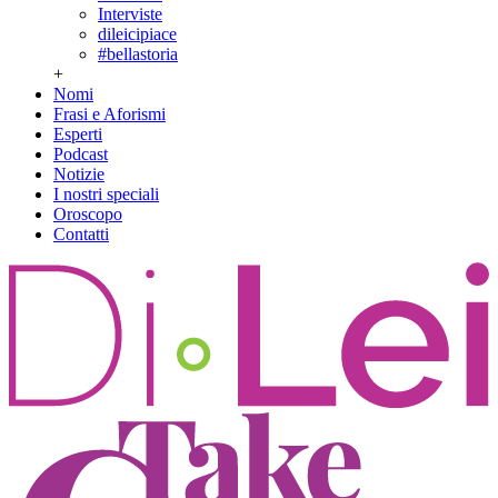
Interviste
dileicipiace
#bellastoria
+
Nomi
Frasi e Aforismi
Esperti
Podcast
Notizie
I nostri speciali
Oroscopo
Contatti