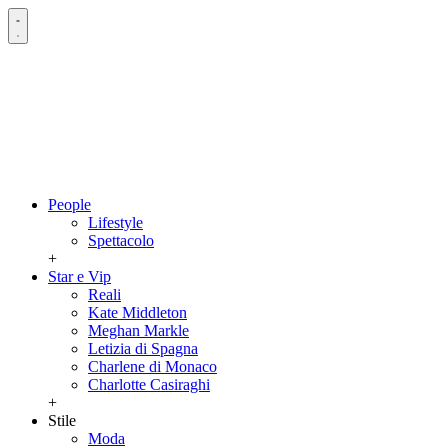
People
Lifestyle
Spettacolo
+
Star e Vip
Reali
Kate Middleton
Meghan Markle
Letizia di Spagna
Charlene di Monaco
Charlotte Casiraghi
+
Stile
Moda