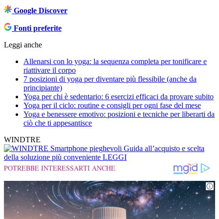
Google Discover
Fonti preferite
Leggi anche
Allenarsi con lo yoga: la sequenza completa per tonificare e
riattivare il corpo
7 posizioni di yoga per diventare più flessibile (anche da
principiante)
Yoga per chi è sedentario: 6 esercizi efficaci da provare subito
Yoga per il ciclo: routine e consigli per ogni fase del mese
Yoga e benessere emotivo: posizioni e tecniche per liberarti da
ciò che ti appesantisce
WINDTRE
Smartphone pieghevoli
Guida all’acquisto e scelta
della soluzione più conveniente
LEGGI