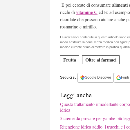
alimenti 
E poi cercate di consumare
vitamine C
ricchi di
ed E: ad esempio g
ricordate che possono aiutare anche po
rosmarino e mirtillo.
Le indicazioni contenute in questo articolo sono e
modo sostituire la consulenza medica con figure pr
medico curante prima di mettere in pratica qualsias
Frutta
Oltre ai farmaci
Seguici su:
Google Discover
Fonti 
Leggi anche
Questo trattamento rimodellante corpo 
idrica
5 creme da provare per gambe più legge
Ritenzione idrica addio: i trucchi e i co