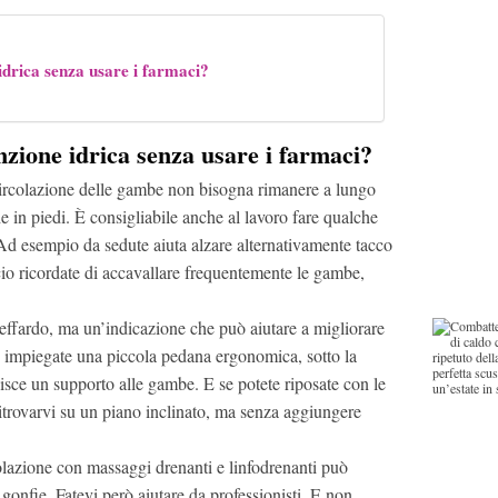
drica senza usare i farmaci?
zione idrica senza usare i farmaci?
 circolazione delle gambe non bisogna rimanere a lungo
he in piedi. È consigliabile anche al lavoro fare qualche
Ad esempio da sedute aiuta alzare alternativamente tacco
icio ricordate di accavallare frequentemente le gambe,
effardo, ma un’indicazione che può aiutare a migliorare
e impiegate una piccola pedana ergonomica, sotto la
nisce un supporto alle gambe. E se potete riposate con le
itrovarvi su un piano inclinato, ma senza aggiungere
lazione con massaggi drenanti e linfodrenanti può
e gonfie. Fatevi però aiutare da professionisti. E non