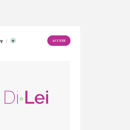
re
+
ACCEDI