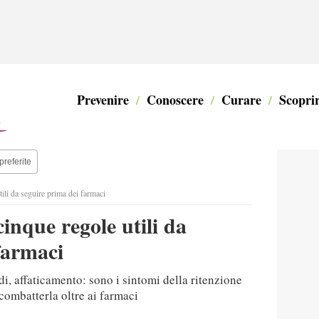
Take Care TV
Calcolatori Online
#latuadieta
#mangiasano
#staibene
Prevenire
Conoscere
Curare
Scopri
preferite
tili da seguire prima dei farmaci
cinque regole utili da
farmaci
di, affaticamento: sono i sintomi della ritenzione
 combatterla oltre ai farmaci