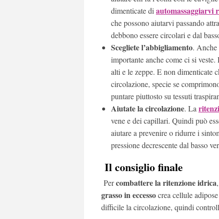
automassaggiarvi 
dimenticate di
che possono aiutarvi passando attra
debbono essere circolari e dal basso
Scegliete l’abbigliamento
. Anche 
importante anche come ci si veste. 
alti e le zeppe. E non dimenticate ch
circolazione, specie se comprimono 
puntare piuttosto su tessuti traspira
Aiutate la circolazione
ritenz
. La
vene e dei capillari. Quindi può ess
aiutare a prevenire o ridurre i sinto
pressione decrescente dal basso vers
Il consiglio finale
combattere la ritenzione idrica
Per
grasso in eccesso
crea cellule adipos
difficile la circolazione, quindi control