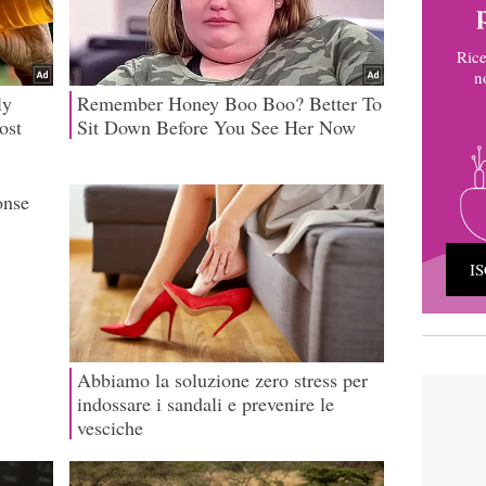
Rice
n
I