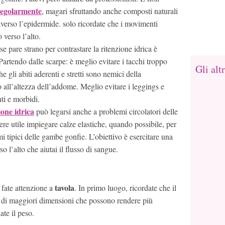
regolarmente
, magari sfruttando anche composti naturali
verso l’epidermide. solo ricordate che i movimenti
 verso l’alto.
se pare strano per contrastare la ritenzione idrica è
Partendo dalle scarpe: è meglio evitare i tacchi troppo
Gli alt
e gli abiti aderenti e stretti sono nemici della
all’altezza dell’addome. Meglio evitare i leggings e
nti e morbidi.
ione idrica
può legarsi anche a problemi circolatori delle
ere utile impiegare calze elastiche, quando possibile, per
mi tipici delle gambe gonfie. L’obiettivo è esercitare una
o l’alto che aiutai il flusso di sangue.
tavola
, fate attenzione a
. In primo luogo, ricordate che il
e di maggiori dimensioni che possono rendere più
late il peso.