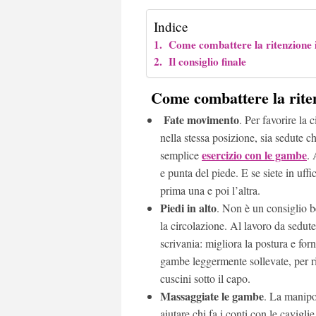
Indice
Come combattere la ritenzione i
Il consiglio finale
Come combattere la riten
Fate movimento
. Per favorire la
nella stessa posizione, sia sedute c
esercizio con le gambe
semplice
. 
e punta del piede. E se siete in uff
prima una e poi l’altra.
Piedi in alto
. Non è un consiglio b
la circolazione. Al lavoro da sedut
scrivania: migliora la postura e for
gambe leggermente sollevate, per r
cuscini sotto il capo.
Massaggiate le gambe
. La manipo
aiutare chi fa i conti con le cavigli