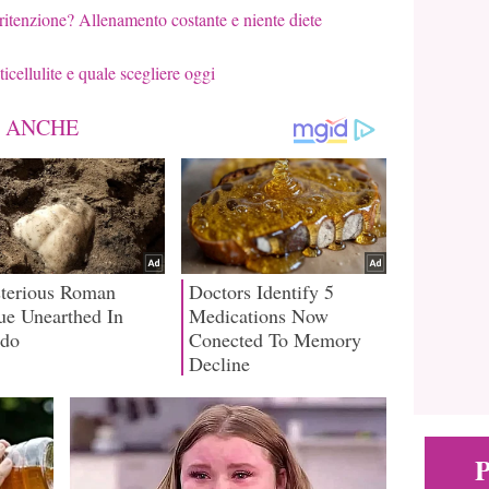
ritenzione? Allenamento costante e niente diete
cellulite e quale scegliere oggi
P