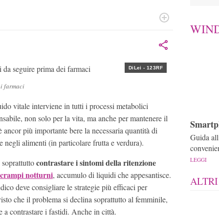
WIN
 da subito abbracciato la sfida della divulgazione scientifica:
 la sua passione. Ha collaborato e ancora scrive per diverse
DiLei - 123RF
ai farmaci
quido vitale interviene in tutti i processi metabolici
ensabile, non solo per la vita, ma anche per mantenere il
Smartph
è ancor più importante bere la necessaria quantità di
Guida all
 negli alimenti (in particolare frutta e verdura).
convenie
LEGGI
contrastare i sintomi della ritenzione
 soprattutto
crampi notturni
, accumulo di liquidi che appesantisce.
ALTRI
ico deve consigliare le strategie più efficaci per
visto che il problema si declina soprattutto al femminile,
 a contrastare i fastidi. Anche in città.