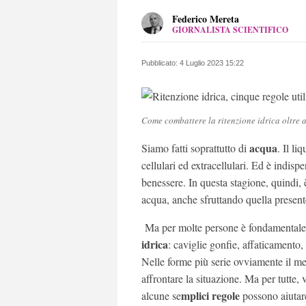
Federico Mereta
GIORNALISTA SCIENTIFICO
LINKEDIN
Laureato in medicina e Chirurgia ha
raccontare la scienza e la salute è
Pubblicato:
4 Luglio 2023 15:22
testate, on e offline.
Come combattere la ritenzione idrica oltre 
acqua
Siamo fatti soprattutto di
. Il li
cellulari ed extracellulari. Ed è indisp
benessere. In questa stagione, quindi, 
acqua, anche sfruttando quella presente
Ma per molte persone è fondamentale
idrica
: caviglie gonfie, affaticamento,
Nelle forme più serie ovviamente il med
affrontare la situazione. Ma per tutte, 
mplici regole
alcune se
possono aiutare