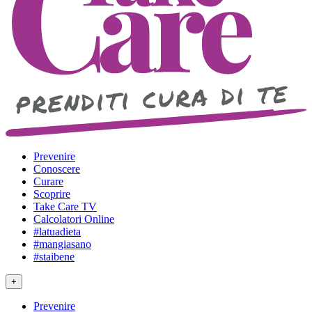
Prevenire
Conoscere
Curare
Scoprire
Take Care TV
Calcolatori Online
#latuadieta
#mangiasano
#staibene
+
Prevenire