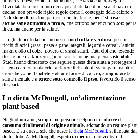
numerosi Paesi, come la Danimarca, la Svezia e la Norvegia.
Diventata ben presto uno dei capisaldi della cultura scandinava in
cucina, non prevede rigide regole come il conteggio delle calorie o
l’adozione di porzioni particolarmente ridotte, bensì si basa su
alcune
sane abitudini a tavola
, che offrono benefici non solo per la
linea, ma anche per la salute.
Tra gli alimenti da consumare ci sono
frutta e verdura
, peschi
ricchi di acidi grassi, pasta e pane integrali, legumi e cereali, latticini
magri e olio di colza, povero di grassi saturi. Tutti cibi che, essendo
di stagione e a km zero, garantiscono anche una piena sostenibilità.
Studi hanno dimostrato che seguire questa dieta aiuta a proteggere il
sistema cardiocircolatorio, a ridurre il rischio di sviluppare malattie
croniche come il diabete e alcune forme di cancro, a migliorare la
salute mentale e a
tenere sotto controllo il peso
, favorendo il senso
di sazietà.
La dieta McDougall, un’alimentazione
plant based
Negli ultimi anni, sempre più persone scelgono di
ridurre il
consumo di alimenti di origine animale
, adottando un regime plant
based. È su questa scia che nasce la
dieta McDougall
, sviluppata dal
dottor John A. McDougall, esperto di medicina preventiva: il