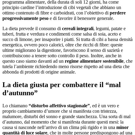
programma alimentare, della durata di soli 12 giorni, ha come
principio cardine l’introduzione di cibi vegetali che abbiano un
ottimo contenuto di fibre e carboidrati, con l’obiettivo di
perdere
progressivamente peso
e di favorire il benessere generale.
La dieta prevede il consumo di
cereali integrali
, legumi, patate e
tuberi, frutta e verdura e condimenti come salsa di soia, aceto e
succo di limone, per insaporire i piatti. Si tratta di cibi a bassa densità
energetica, ovvero poco calorici, oltre che ricchi di fibre: queste
ultime migliorano la digestione, favoriscono il senso di sazietà e
contribuiscono a tenere sotto controllo il peso. Inoltre, anche in
questo caso siamo davanti ad un
regime alimentare sostenibile
, che
tutela l’ambiente richiedendo meno risorse rispetto ad una dieta che
abbonda di prodotti di origine animale.
La dieta giusta per combattere il “mal
d’autunno”
Lo chiamano
“disturbo affettivo stagionale”
, ed è un vero e
proprio cambiamento d’umore che si manifesta con tristezza,
malumore, disturbi del sonno e grande stanchezza. Una sorta di mal
d’autunno, dal momento che si manifesta durante questi mesi: la
causa si nasconde nell’arrivo di un clima più rigido e in una
minor
quantità di luce solare
, che in molte persone predispongono ad una