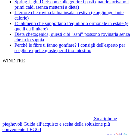
Spring Light Diet: come alleggerire i pasti quando arrivano i
primi caldi (senza mettersi a dieta)
L’errore che rovina la tua insalata estiva (e aggiunge tante
calorie)
I 5 alimenti che supportano l’equilibrio ormonale in estate (e
quelli da limitare)
Dieta chetogenica, questi cibi "sani" possono rovinarla senza
che tu lo sappia
Perché le fibre ti fanno gonfiare? I consigli dell'esperto per
scegliere quelle giuste per il tuo intestino
WINDTRE
Smartphone
pieghevoli
Guida all’acquisto e scelta della soluzione più
conveniente
LEGGI