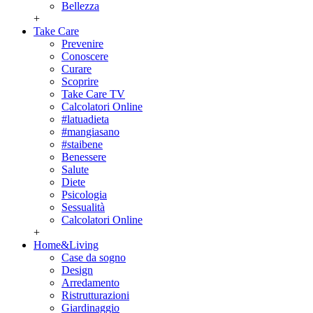
Bellezza
+
Take Care
Prevenire
Conoscere
Curare
Scoprire
Take Care TV
Calcolatori Online
#latuadieta
#mangiasano
#staibene
Benessere
Salute
Diete
Psicologia
Sessualità
Calcolatori Online
+
Home&Living
Case da sogno
Design
Arredamento
Ristrutturazioni
Giardinaggio