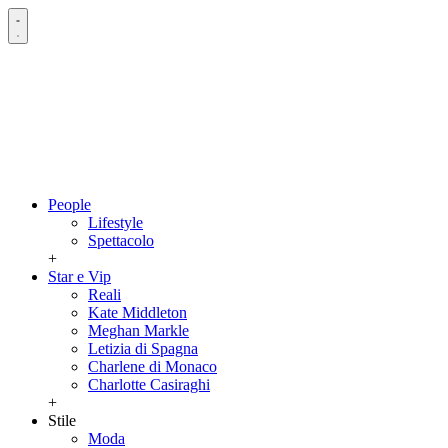
People
Lifestyle
Spettacolo
+
Star e Vip
Reali
Kate Middleton
Meghan Markle
Letizia di Spagna
Charlene di Monaco
Charlotte Casiraghi
+
Stile
Moda