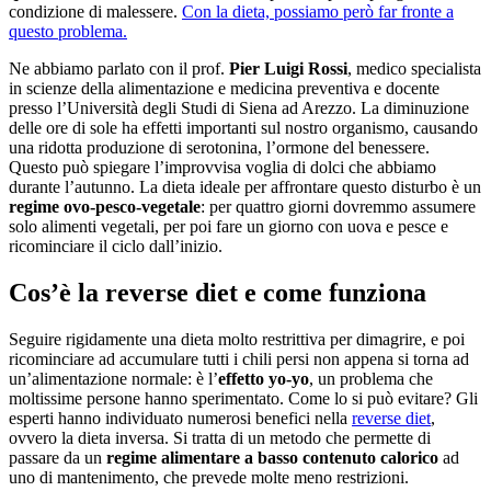
condizione di malessere.
Con la dieta, possiamo però far fronte a
questo problema.
Ne abbiamo parlato con il prof.
Pier Luigi Rossi
, medico specialista
in scienze della alimentazione e medicina preventiva e docente
presso l’Università degli Studi di Siena ad Arezzo. La diminuzione
delle ore di sole ha effetti importanti sul nostro organismo, causando
una ridotta produzione di serotonina, l’ormone del benessere.
Questo può spiegare l’improvvisa voglia di dolci che abbiamo
durante l’autunno. La dieta ideale per affrontare questo disturbo è un
regime ovo-pesco-vegetale
: per quattro giorni dovremmo assumere
solo alimenti vegetali, per poi fare un giorno con uova e pesce e
ricominciare il ciclo dall’inizio.
Cos’è la reverse diet e come funziona
Seguire rigidamente una dieta molto restrittiva per dimagrire, e poi
ricominciare ad accumulare tutti i chili persi non appena si torna ad
un’alimentazione normale: è l’
effetto yo-yo
, un problema che
moltissime persone hanno sperimentato. Come lo si può evitare? Gli
esperti hanno individuato numerosi benefici nella
reverse diet
,
ovvero la dieta inversa. Si tratta di un metodo che permette di
passare da un
regime alimentare a basso contenuto calorico
ad
uno di mantenimento, che prevede molte meno restrizioni.