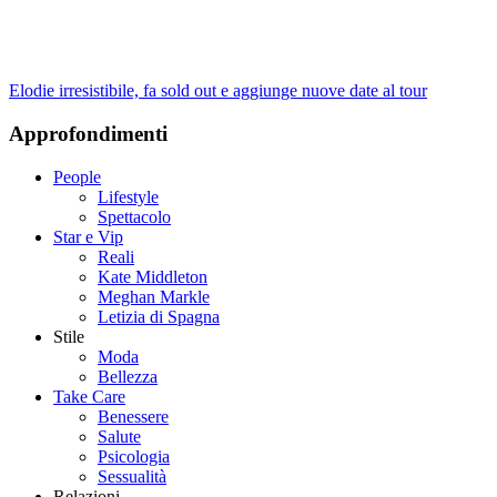
Elodie irresistibile, fa sold out e aggiunge nuove date al tour
Approfondimenti
People
Lifestyle
Spettacolo
Star e Vip
Reali
Kate Middleton
Meghan Markle
Letizia di Spagna
Stile
Moda
Bellezza
Take Care
Benessere
Salute
Psicologia
Sessualità
Relazioni