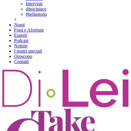
Interviste
dileicipiace
#bellastoria
+
Nomi
Frasi e Aforismi
Esperti
Podcast
Notizie
I nostri speciali
Oroscopo
Contatti