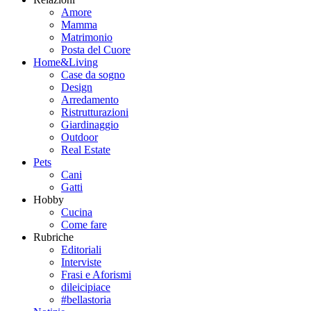
Amore
Mamma
Matrimonio
Posta del Cuore
Home&Living
Case da sogno
Design
Arredamento
Ristrutturazioni
Giardinaggio
Outdoor
Real Estate
Pets
Cani
Gatti
Hobby
Cucina
Come fare
Rubriche
Editoriali
Interviste
Frasi e Aforismi
dileicipiace
#bellastoria