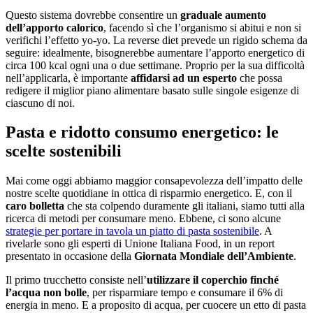
Questo sistema dovrebbe consentire un
graduale aumento
dell’apporto calorico
, facendo sì che l’organismo si abitui e non si
verifichi l’effetto yo-yo. La reverse diet prevede un rigido schema da
seguire: idealmente, bisognerebbe aumentare l’apporto energetico di
circa 100 kcal ogni una o due settimane. Proprio per la sua difficoltà
nell’applicarla, è importante
affidarsi ad un esperto
che possa
redigere il miglior piano alimentare basato sulle singole esigenze di
ciascuno di noi.
Pasta e ridotto consumo energetico: le
scelte sostenibili
Mai come oggi abbiamo maggior consapevolezza dell’impatto delle
nostre scelte quotidiane in ottica di risparmio energetico. E, con il
caro bolletta
che sta colpendo duramente gli italiani, siamo tutti alla
ricerca di metodi per consumare meno. Ebbene, ci sono alcune
strategie per portare in tavola un piatto di pasta sostenibile
. A
rivelarle sono gli esperti di Unione Italiana Food, in un report
presentato in occasione della
Giornata Mondiale dell’Ambiente
.
Il primo trucchetto consiste nell’
utilizzare il coperchio finché
l’acqua non bolle
, per risparmiare tempo e consumare il 6% di
energia in meno. E a proposito di acqua, per cuocere un etto di pasta