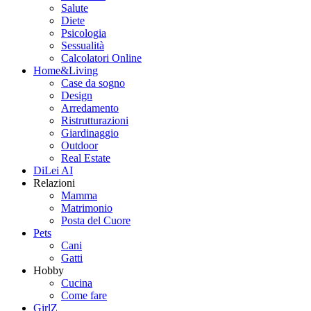
Salute
Diete
Psicologia
Sessualità
Calcolatori Online
Home&Living
Case da sogno
Design
Arredamento
Ristrutturazioni
Giardinaggio
Outdoor
Real Estate
DiLei AI
Relazioni
Mamma
Matrimonio
Posta del Cuore
Pets
Cani
Gatti
Hobby
Cucina
Come fare
GirlZ