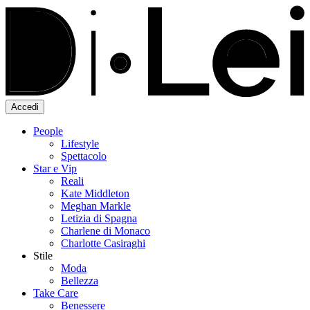
Accedi
People
Lifestyle
Spettacolo
Star e Vip
Reali
Kate Middleton
Meghan Markle
Letizia di Spagna
Charlene di Monaco
Charlotte Casiraghi
Stile
Moda
Bellezza
Take Care
Benessere