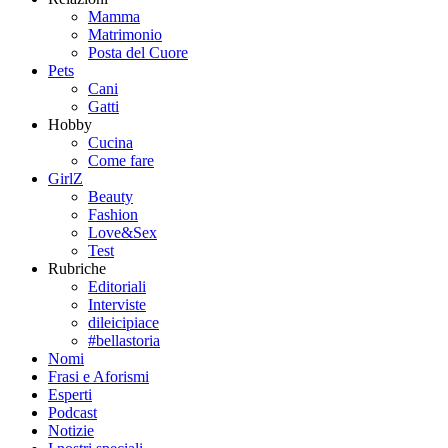
Mamma
Matrimonio
Posta del Cuore
Pets
Cani
Gatti
Hobby
Cucina
Come fare
GirlZ
Beauty
Fashion
Love&Sex
Test
Rubriche
Editoriali
Interviste
dileicipiace
#bellastoria
Nomi
Frasi e Aforismi
Esperti
Podcast
Notizie