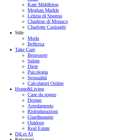
Kate Middleton
Meghan Markle
Letizia di Spagna
Charlene di Monaco
Charlotte Casiraghi
Stile
Moda
Bellezza
Take Care
Benessere
Salute
Diete
Psicologia
Sessualità
Calcolatori Online
Home&Living
Case da sogno
Design
Arredamento
Ristrutturazioni
Giardinaggio
Outdoor
Real Estate
DiLei AI
Relazioni