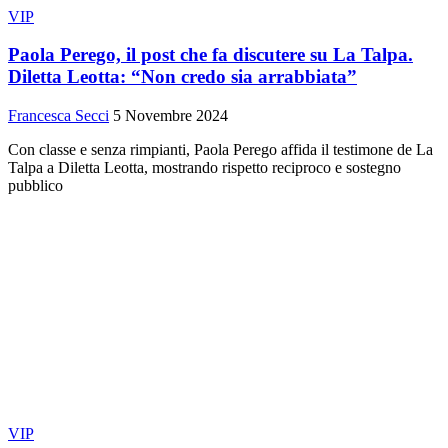
VIP
Paola Perego, il post che fa discutere su La Talpa.
Diletta Leotta: “Non credo sia arrabbiata”
Francesca Secci
5 Novembre 2024
Con classe e senza rimpianti, Paola Perego affida il testimone de La
Talpa a Diletta Leotta, mostrando rispetto reciproco e sostegno
pubblico
VIP