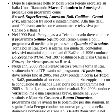
Dopo le esperienze nelle tv locali Paola Perego esordisce su
Italia Uno affiancando
Marco Columbro
in
Autostop 3
e
prosegue con programmi come
Record, SuperRecord, American Ball, Cadillac
e
Grand
Prix
, alternadosi fra sport e intrattenimento. Alla fine degli
anni '90 lavora anche come annunciatrice televisiva per
Canale 5 e Italia 1.
Nel 1990 Paola Perego passa a Telemontecarlo dove conduce
il programma
Settimo Squillo
con Remo Girone e poi il
programma di medicina in prima serata
Quando c'è la salute
.
Torna poi in Rai, dove si alterna alla guida dei contenitori
televisivi mattutini e pomeridiani di Rai2 e nel 1996 conduce
Lo Zecchino d'Oro
. Nel 1997 sostituisce Rita Dalla Chiesa a
Forum,
che viene spostato su Rete 4.
Negli anni 2000 Paola Perego lascia
Forum
e torna in Rai,
sostituendo Alda D'Eusanio nel programma
Al posto tuo
,
dove resterà fino al 2005. Nel 2004 prende in corsa
La Talpa,
su Rai2, portandolo al successo dopo un inizio zoppicante con
la conduzione di Amanda Lear, porta poi il programma nel
2005 su Italia 1, rinnovando ottimi risultati. Nel 2006 conduce
Verissimo,
ma è una esperienza breve, mentre nel 2007
sostituisce Maurizio Costanzo a
Buona Domenica
,
programma che va avanti fra le polemiche per due stagioni. In
seguito Paola Perego conduce un nuovo programma nella
domenica pomeriggio di Canale 5,
Questa domenica
, e nel