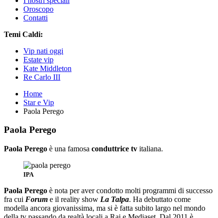
I nostri speciali
Oroscopo
Contatti
Temi Caldi:
Vip nati oggi
Estate vip
Kate Middleton
Re Carlo III
Home
Star e Vip
Paola Perego
Paola Perego
Paola Perego
è una famosa
conduttrice tv
italiana.
IPA
Paola Perego
è nota per aver condotto molti programmi di successo
fra cui
Forum
e il reality show
La Talpa
. Ha debuttato come
modella ancora giovanissima, ma si è fatta subito largo nel mondo
della tv passando da realtà locali a Rai e Mediaset. Dal 2011 è