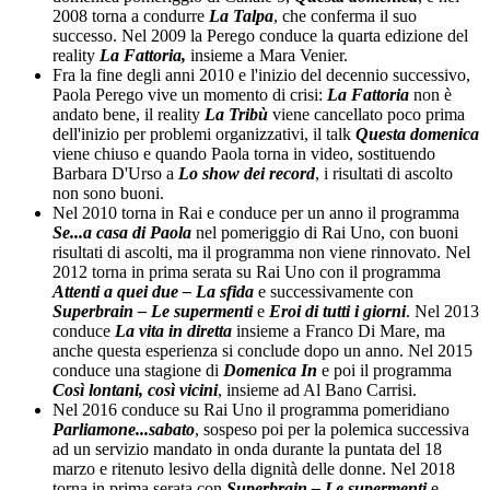
2008 torna a condurre
La Talpa
, che conferma il suo
successo. Nel 2009 la Perego conduce la quarta edizione del
reality
La Fattoria,
insieme a Mara Venier.
Fra la fine degli anni 2010 e l'inizio del decennio successivo,
Paola Perego vive un momento di crisi:
La Fattoria
non è
andato bene, il reality
La Tribù
viene cancellato poco prima
dell'inizio per problemi organizzativi, il talk
Questa domenica
viene chiuso e quando Paola torna in video, sostituendo
Barbara D'Urso a
Lo show dei record
, i risultati di ascolto
non sono buoni.
Nel 2010 torna in Rai e conduce per un anno il programma
Se...a casa di Paola
nel pomeriggio di Rai Uno, con buoni
risultati di ascolti, ma il programma non viene rinnovato. Nel
2012 torna in prima serata su Rai Uno con il programma
Attenti a quei due – La sfida
e successivamente con
Superbrain – Le supermenti
e
Eroi di tutti i giorni
. Nel 2013
conduce
La vita in diretta
insieme a Franco Di Mare, ma
anche questa esperienza si conclude dopo un anno. Nel 2015
conduce una stagione di
Domenica In
e poi il programma
Così lontani, così vicini
, insieme ad Al Bano Carrisi.
Nel 2016 conduce su Rai Uno il programma pomeridiano
Parliamone...sabato
, sospeso poi per la polemica successiva
ad un servizio mandato in onda durante la puntata del 18
marzo e ritenuto lesivo della dignità delle donne. Nel 2018
torna in prima serata con
Superbrain – Le supermenti
e