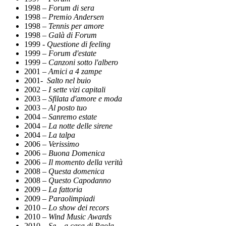
1998 –
Forum di sera
1998 –
Premio Andersen
1998 –
Tennis per amore
1998 –
Galà di Forum
1999 -
Questione di feeling
1999 –
Forum d'estate
1999 –
Canzoni sotto l'albero
2001 –
Amici a 4 zampe
2001-
Salto nel buio
2002 –
I sette vizi capitali
2003 –
Sfilata d'amore e moda
2003 –
Al posto tuo
2004 –
Sanremo estate
2004 –
La notte delle sirene
2004 –
La talpa
2006 –
Verissimo
2006 –
Buona Domenica
2006 –
Il momento della verità
2008 –
Questa domenica
2008 –
Questo Capodanno
2009 –
La fattoria
2009 –
Paraolimpiadi
2010 –
Lo show dei recors
2010 –
Wind Music Awards
2010 –
Se... a casa di Paola