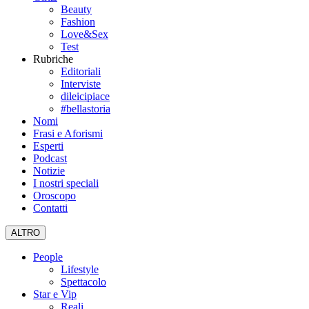
Beauty
Fashion
Love&Sex
Test
Rubriche
Editoriali
Interviste
dileicipiace
#bellastoria
Nomi
Frasi e Aforismi
Esperti
Podcast
Notizie
I nostri speciali
Oroscopo
Contatti
ALTRO
People
Lifestyle
Spettacolo
Star e Vip
Reali