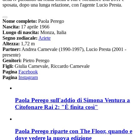
sposata, dopo una lunga relazione, con l'agente Lucio Presta.
Nome completo:
Paola Perego
Nascita:
17 aprile 1966
Luogo di nascita:
Monza, Italia
Segno zodiacale:
Ariete
Altezza:
1,72 m
Partner:
Andrea Carnevale (1990-1997), Lucio Presta (2001 -
presente)
Genitori:
Pietro Perego
Figli:
Giulia Carnevale, Riccardo Carnevale
Pagina
Facebook
Pagina
Instagram
Paola Perego sull'addio di Simona Ventura a
Citofonare Rai 2: "È finita così"
Paola Perego riparte con The Floor, quando e
dove vedere la nuova edizione