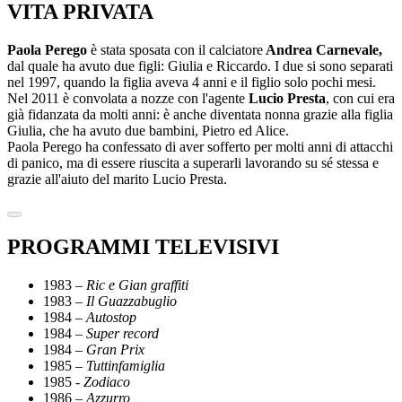
VITA PRIVATA
Paola Perego
è stata sposata con il calciatore
Andrea Carnevale,
dal quale ha avuto due figli: Giulia e Riccardo. I due si sono separati
nel 1997, quando la figlia aveva 4 anni e il figlio solo pochi mesi.
Nel 2011 è convolata a nozze con l'agente
Lucio Presta
, con cui era
già fidanzata da molti anni: è anche diventata nonna grazie alla figlia
Giulia, che ha avuto due bambini, Pietro ed Alice.
Paola Perego ha confessato di aver sofferto per molti anni di attacchi
di panico, ma di essere riuscita a superarli lavorando su sé stessa e
grazie all'aiuto del marito Lucio Presta.
PROGRAMMI TELEVISIVI
1983 –
Ric e Gian graffiti
1983 –
Il Guazzabuglio
1984 –
Autostop
1984 –
Super record
1984 –
Gran Prix
1985 –
Tuttinfamiglia
1985 -
Zodiaco
1986 –
Azzurro