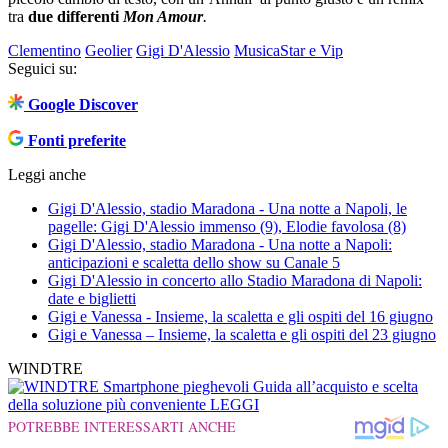
tra
due differenti
Mon Amour
.
Clementino
Geolier
Gigi D'Alessio
Musica
Star e Vip
Seguici su:
Google Discover
Fonti preferite
Leggi anche
Gigi D'Alessio, stadio Maradona - Una notte a Napoli, le
pagelle: Gigi D'Alessio immenso (9), Elodie favolosa (8)
Gigi D'Alessio, stadio Maradona - Una notte a Napoli:
anticipazioni e scaletta dello show su Canale 5
Gigi D'Alessio in concerto allo Stadio Maradona di Napoli:
date e biglietti
Gigi e Vanessa - Insieme, la scaletta e gli ospiti del 16 giugno
Gigi e Vanessa – Insieme, la scaletta e gli ospiti del 23 giugno
WINDTRE
Smartphone pieghevoli
Guida all’acquisto e scelta
della soluzione più conveniente
LEGGI