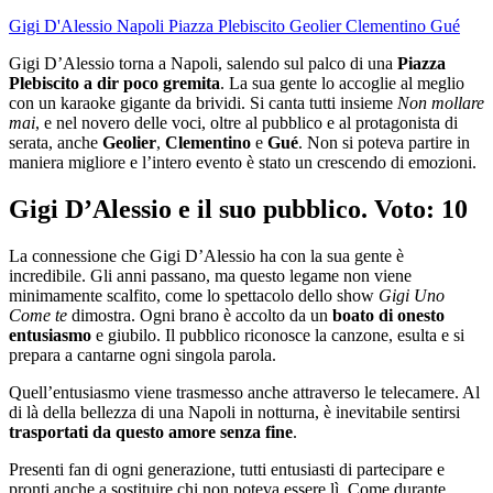
Gigi D'Alessio
Napoli
Piazza Plebiscito
Geolier
Clementino
Gué
Gigi D’Alessio torna a Napoli, salendo sul palco di una
Piazza
Plebiscito a dir poco gremita
. La sua gente lo accoglie al meglio
con un karaoke gigante da brividi. Si canta tutti insieme
Non mollare
mai
, e nel novero delle voci, oltre al pubblico e al protagonista di
serata, anche
Geolier
,
Clementino
e
Gué
. Non si poteva partire in
maniera migliore e l’intero evento è stato un crescendo di emozioni.
Gigi D’Alessio e il suo pubblico. Voto: 10
La connessione che Gigi D’Alessio ha con la sua gente è
incredibile. Gli anni passano, ma questo legame non viene
minimamente scalfito, come lo spettacolo dello show
Gigi Uno
Come te
dimostra. Ogni brano è accolto da un
boato di onesto
entusiasmo
e giubilo. Il pubblico riconosce la canzone, esulta e si
prepara a cantarne ogni singola parola.
Quell’entusiasmo viene trasmesso anche attraverso le telecamere. Al
di là della bellezza di una Napoli in notturna, è inevitabile sentirsi
trasportati da questo amore senza fine
.
Presenti fan di ogni generazione, tutti entusiasti di partecipare e
pronti anche a sostituire chi non poteva essere lì. Come durante