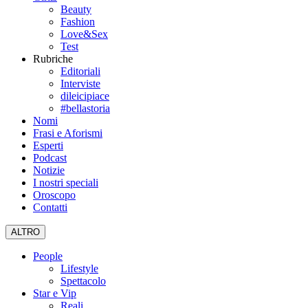
Beauty
Fashion
Love&Sex
Test
Rubriche
Editoriali
Interviste
dileicipiace
#bellastoria
Nomi
Frasi e Aforismi
Esperti
Podcast
Notizie
I nostri speciali
Oroscopo
Contatti
ALTRO
People
Lifestyle
Spettacolo
Star e Vip
Reali