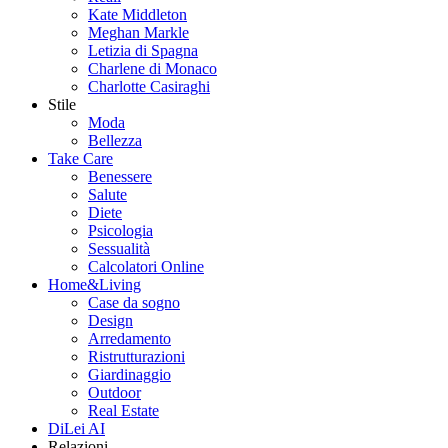
Kate Middleton
Meghan Markle
Letizia di Spagna
Charlene di Monaco
Charlotte Casiraghi
Stile
Moda
Bellezza
Take Care
Benessere
Salute
Diete
Psicologia
Sessualità
Calcolatori Online
Home&Living
Case da sogno
Design
Arredamento
Ristrutturazioni
Giardinaggio
Outdoor
Real Estate
DiLei AI
Relazioni