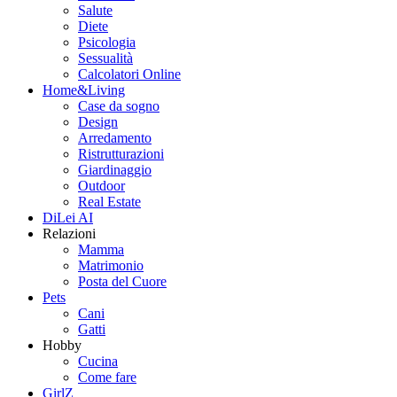
Salute
Diete
Psicologia
Sessualità
Calcolatori Online
Home&Living
Case da sogno
Design
Arredamento
Ristrutturazioni
Giardinaggio
Outdoor
Real Estate
DiLei AI
Relazioni
Mamma
Matrimonio
Posta del Cuore
Pets
Cani
Gatti
Hobby
Cucina
Come fare
GirlZ