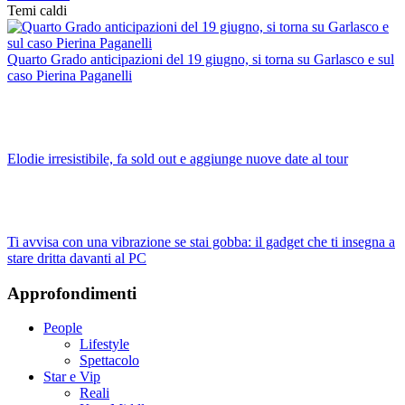
Temi caldi
Quarto Grado anticipazioni del 19 giugno, si torna su Garlasco e sul
caso Pierina Paganelli
Elodie irresistibile, fa sold out e aggiunge nuove date al tour
Ti avvisa con una vibrazione se stai gobba: il gadget che ti insegna a
stare dritta davanti al PC
Approfondimenti
People
Lifestyle
Spettacolo
Star e Vip
Reali