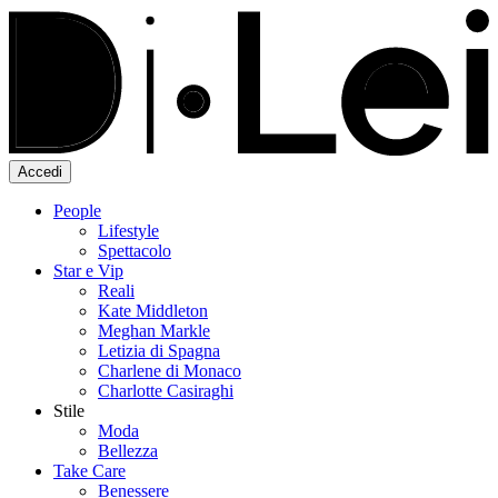
Accedi
People
Lifestyle
Spettacolo
Star e Vip
Reali
Kate Middleton
Meghan Markle
Letizia di Spagna
Charlene di Monaco
Charlotte Casiraghi
Stile
Moda
Bellezza
Take Care
Benessere