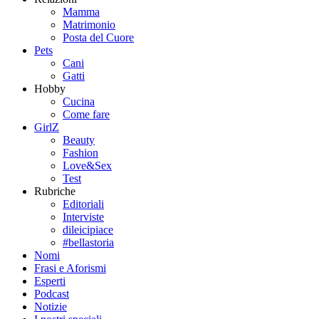
Mamma
Matrimonio
Posta del Cuore
Pets
Cani
Gatti
Hobby
Cucina
Come fare
GirlZ
Beauty
Fashion
Love&Sex
Test
Rubriche
Editoriali
Interviste
dileicipiace
#bellastoria
Nomi
Frasi e Aforismi
Esperti
Podcast
Notizie