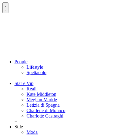
People
Lifestyle
Spettacolo
+
Star e Vip
Reali
Kate Middleton
Meghan Markle
Letizia di Spagna
Charlene di Monaco
Charlotte Casiraghi
+
Stile
Moda