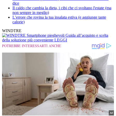
dice
Il caldo che cambia la dieta, i cibi che ci svoltano l'estate (ma
non sempre in meglio)
L’errore che rovina la tua insalata estiva (e aggiunge tante
calorie)
WINDTRE
Smartphone pieghevoli
Guida all’acquisto e scelta
della soluzione più conveniente
LEGGI