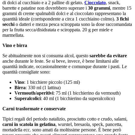
di dolci al cucchiaio e a 2 palline di gelato.
Cioccolato
, snack,
barrette e patatine non dovrebbero superare i
30 grammi
, mentre 15
grammi di creme spalmabili dolci e al cioccolato rappresentano la
quantità ideale (corrispondente a circa 1 cucchiaino colmo).
3 fichi
secchi
o datteri e mezza pesca sciroppata sono la dose raccomandata
per la frutta secca/disidratata e sciroppata. 20 g per miele e
marmellata.
Vino e birra
Se abitualmente non si consuma alcol, questo
sarebbe da evitare
anche durante le feste. Se si beve, invece, è bene limitarsi alle
quantità indicate, occasionalmente e comunque durante i pasti. Le
quantità consigliate sono:
Vino
: 1 bicchiere piccolo (125 ml)
Birra
: 330 ml (1 lattina)
Vermouth/aperitivi
: 75 ml (1 bicchierino da vermouth)
Superalcolici
: 40 ml (1 bicchierino da superalcolico)
Carni trasformate e conservate
Tipici regali del periodo natalizio, prosciutto cotto e crudo, salami,
carni in scatola in gelatina
, wurstel, bresaola, speck, pancetta,
mortadella ecc. sono amati da moltissime persone. È bene però