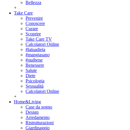
Bellezza
+
Take Care
Prevenire
Conoscere
Curare
Scoprire
Take Care TV
Calcolatori Online
#latuadieta
#mangiasano
#staibene
Benessere
Salute
Diete
Psicologia
Sessualità
Calcolatori Online
+
Home&Living
Case da sogno
Design
Arredamento
Ristrutturazioni
Giardinaggio