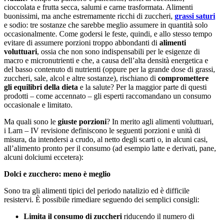
cioccolata e frutta secca, salumi e carne trasformata. Alimenti
buonissimi, ma anche estremamente ricchi di zuccheri,
grassi saturi
e sodio: tre sostanze che sarebbe meglio assumere in quantità solo
occasionalmente. Come godersi le feste, quindi, e allo stesso tempo
evitare di assumere porzioni troppo abbondanti di
alimenti
voluttuari
, ossia che non sono indispensabili per le esigenze di
macro e micronutrienti e che, a causa dell’alta densità energetica e
del basso contenuto di nutrienti (oppure per la grande dose di grassi,
zuccheri, sale, alcol e altre sostanze), rischiano di
compromettere
gli equilibri della dieta
e la salute? Per la maggior parte di questi
prodotti – come accennato – gli esperti raccomandano un consumo
occasionale e limitato.
Ma quali sono le
giuste porzioni
? In merito agli alimenti voluttuari,
i Larn – IV revisione definiscono le seguenti porzioni e unità di
misura, da intendersi a crudo, al netto degli scarti o, in alcuni casi,
all’alimento pronto per il consumo (ad esempio latte e derivati, pane,
alcuni dolciumi eccetera):
Dolci e zucchero: meno è meglio
Sono tra gli alimenti tipici del periodo natalizio ed è difficile
resistervi. È possibile rimediare seguendo dei semplici consigli:
Limita il consumo di zuccheri
riducendo il numero di