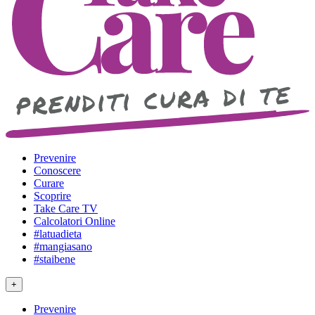
Prevenire
Conoscere
Curare
Scoprire
Take Care TV
Calcolatori Online
#latuadieta
#mangiasano
#staibene
+
Prevenire