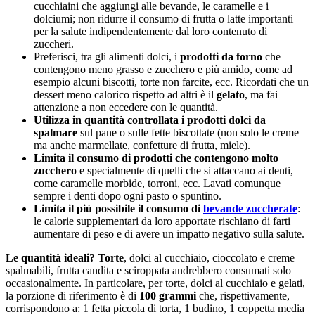
cucchiaini che aggiungi alle bevande, le caramelle e i
dolciumi; non ridurre il consumo di frutta o latte importanti
per la salute indipendentemente dal loro contenuto di
zuccheri.
Preferisci, tra gli alimenti dolci, i
prodotti da forno
che
contengono meno grasso e zucchero e più amido, come ad
esempio alcuni biscotti, torte non farcite, ecc. Ricordati che un
dessert meno calorico rispetto ad altri è il
gelato
, ma fai
attenzione a non eccedere con le quantità.
Utilizza in quantità controllata i prodotti dolci da
spalmare
sul pane o sulle fette biscottate (non solo le creme
ma anche marmellate, confetture di frutta, miele).
Limita il consumo di prodotti che contengono molto
zucchero
e specialmente di quelli che si attaccano ai denti,
come caramelle morbide, torroni, ecc. Lavati comunque
sempre i denti dopo ogni pasto o spuntino.
Limita il più possibile il consumo di
bevande zuccherate
:
le calorie supplementari da loro apportate rischiano di farti
aumentare di peso e di avere un impatto negativo sulla salute.
Le quantità ideali?
Torte
, dolci al cucchiaio, cioccolato e creme
spalmabili, frutta candita e sciroppata andrebbero consumati solo
occasionalmente. In particolare, per torte, dolci al cucchiaio e gelati,
la porzione di riferimento è di
100 grammi
che, rispettivamente,
corrispondono a: 1 fetta piccola di torta, 1 budino, 1 coppetta media