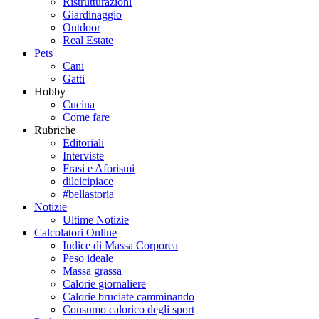
Ristrutturazioni
Giardinaggio
Outdoor
Real Estate
Pets
Cani
Gatti
Hobby
Cucina
Come fare
Rubriche
Editoriali
Interviste
Frasi e Aforismi
dileicipiace
#bellastoria
Notizie
Ultime Notizie
Calcolatori Online
Indice di Massa Corporea
Peso ideale
Massa grassa
Calorie giornaliere
Calorie bruciate camminando
Consumo calorico degli sport