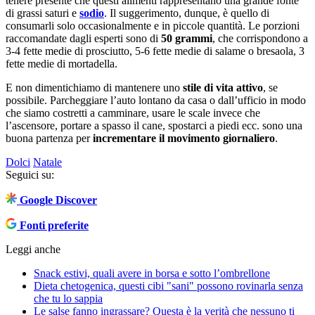
tenere presente che questi alimenti rappresentano una grande fonte
di grassi saturi e
sodio
. Il suggerimento, dunque, è quello di
consumarli solo occasionalmente e in piccole quantità. Le porzioni
raccomandate dagli esperti sono di
50 grammi
, che corrispondono a
3-4 fette medie di prosciutto, 5-6 fette medie di salame o bresaola, 3
fette medie di mortadella.
E non dimentichiamo di mantenere uno
stile di vita attivo
, se
possibile. Parcheggiare l’auto lontano da casa o dall’ufficio in modo
che siamo costretti a camminare, usare le scale invece che
l’ascensore, portare a spasso il cane, spostarci a piedi ecc. sono una
buona partenza per
incrementare il movimento giornaliero
.
Dolci
Natale
Seguici su:
Google Discover
Fonti preferite
Leggi anche
Snack estivi, quali avere in borsa e sotto l’ombrellone
Dieta chetogenica, questi cibi "sani" possono rovinarla senza
che tu lo sappia
Le salse fanno ingrassare? Questa è la verità che nessuno ti