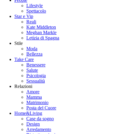
People
Lifestyle
Spettacolo
Star e Vip
Reali
Kate Middleton
Meghan Markle
Letizia di Spagna
Stile
Moda
Bellezza
Take Care
Benessere
Salute
Psicologia
Sessualità
Relazioni
Amore
Mamma
Matrimonio
Posta del Cuore
Home&Living
Case da sogno
Design
Arredamento