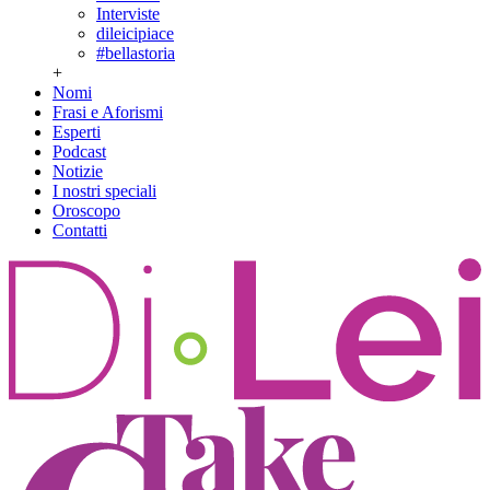
Interviste
dileicipiace
#bellastoria
+
Nomi
Frasi e Aforismi
Esperti
Podcast
Notizie
I nostri speciali
Oroscopo
Contatti