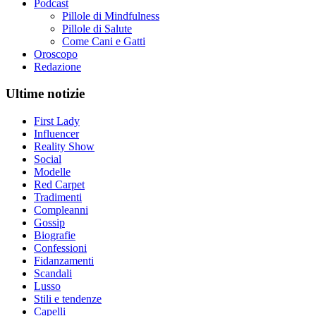
Podcast
Pillole di Mindfulness
Pillole di Salute
Come Cani e Gatti
Oroscopo
Redazione
Ultime notizie
First Lady
Influencer
Reality Show
Social
Modelle
Red Carpet
Tradimenti
Compleanni
Gossip
Biografie
Confessioni
Fidanzamenti
Scandali
Lusso
Stili e tendenze
Capelli