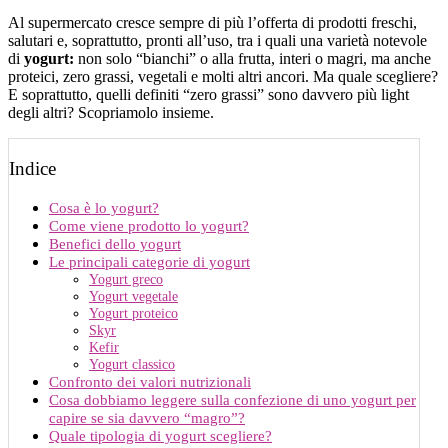
Al supermercato cresce sempre di più l’offerta di prodotti freschi,
salutari e, soprattutto, pronti all’uso, tra i quali una varietà notevole
di
yogurt:
non solo “bianchi” o alla frutta, interi o magri, ma anche
proteici, zero grassi, vegetali e molti altri ancori. Ma quale scegliere?
E soprattutto, quelli definiti “zero grassi” sono davvero più light
degli altri? Scopriamolo insieme.
Indice
Cosa è lo yogurt?
Come viene prodotto lo yogurt?
Benefici dello yogurt
Le principali categorie di yogurt
Yogurt greco
Yogurt vegetale
Yogurt proteico
Skyr
Kefir
Yogurt classico
Confronto dei valori nutrizionali
Cosa dobbiamo leggere sulla confezione di uno yogurt per
capire se sia davvero “magro”?
Quale tipologia di yogurt scegliere?