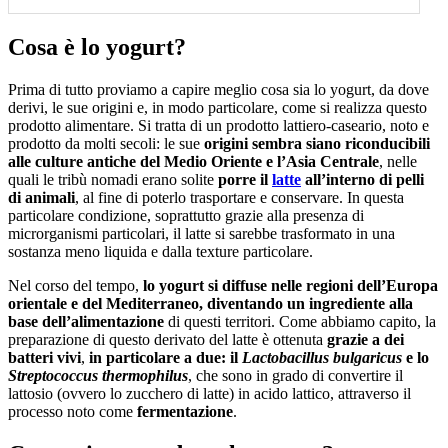
Cosa è lo yogurt?
Prima di tutto proviamo a capire meglio cosa sia lo yogurt, da dove
derivi, le sue origini e, in modo particolare, come si realizza questo
prodotto alimentare. Si tratta di un prodotto lattiero-caseario, noto e
prodotto da molti secoli: le sue
origini sembra siano riconducibili
alle culture antiche del Medio Oriente e l’Asia Centrale
, nelle
quali le tribù nomadi erano solite
porre il
latte
all’interno di pelli
di animali
, al fine di poterlo trasportare e conservare. In questa
particolare condizione, soprattutto grazie alla presenza di
microrganismi particolari, il latte si sarebbe trasformato in una
sostanza meno liquida e dalla texture particolare.
Nel corso del tempo,
lo yogurt si diffuse nelle regioni dell’Europa
orientale e del Mediterraneo, diventando un ingrediente alla
base dell’alimentazione
di questi territori. Come abbiamo capito, la
preparazione di questo derivato del latte è ottenuta
grazie a dei
batteri vivi
,
in particolare a due: il
Lactobacillus bulgaricus
e lo
Streptococcus thermophilus
, che sono in grado di convertire il
lattosio (ovvero lo zucchero di latte) in acido lattico, attraverso il
processo noto come
fermentazione
.