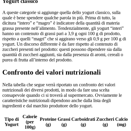
Yogurt classico
A queste categorie si aggiunge quella dello yogurt classico, sulla
quale è bene spendere qualche parola in più. Prima di tutto, la
dicitura “intero” e “magro” è indicatore della quantità di materia
grassa presente nell’alimento. Tendenzialmente, gli yogurt “interi”
hanno un contenuto di grassi pari a 3,9 g ogni 100 g di prodotto,
rispetto a quelli “magri” che si aggirano verso gli 0,9 g per 100 g di
yogurt. Un discorso differente è da fare rispetto al contenuto di
zuccheri presenti nel prodotto: questi possono dipendere sia dalla
quantità di zuccheri aggiunti, sia dalla presenza di aromi, cereali o
purea di frutta all’interno del prodotto.
Confronto dei valori nutrizionali
Nella tabella che segue verrà riportato un confronto dei valori
nutrizionali dei diversi prodotti, in modo da fare una scelta
consapevole quando ci si troverà al supermercato. Ovviamente le
caratteristiche nutrizionali dipendono anche dalla lista degli
ingredienti e dal marchio produttore dello yogurt.
Calorie
Tipo di
Proteine
Grassi
Carboidrati
Zuccheri
Calcio
(per
Yogurt
(g)
(g)
(g)
(g)
(mg)
100g)