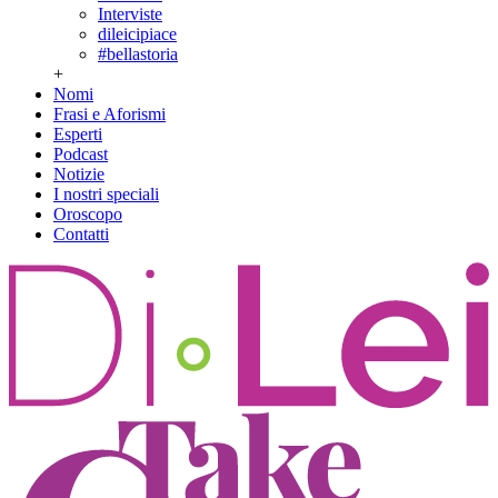
Interviste
dileicipiace
#bellastoria
+
Nomi
Frasi e Aforismi
Esperti
Podcast
Notizie
I nostri speciali
Oroscopo
Contatti