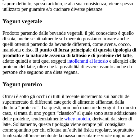
sapore definito, spesso acidulo, e alla sua consistenza, viene spesso
utilizzato per guarnire e/o cucinare diverse pietanze.
Yogurt vegetale
Prodotto partendo dalle bevande vegetali, il più conosciuto è quello
di soia, anche se attualmente sul mercato possiamo trovare anche
quelli ottenuti partendo da bevande differenti, come avena, cocco,
mandorla e riso.
Il punto di forza principale di questa tipologia di
prodotto è la naturale assenza di lattosio e di proteine del latte
,
adatto quindi a tutti quei soggetti
intolleranti al lattosio
e allergici alle
proteine del latte, oltre che la possibilità di essere assunto anche da
persone che seguono una dieta vegana.
Yogurt proteico
Ormai è sotto gli occhi di tutti il recente incremento sui banchi del
supermercato di differenti categorie di alimento affiancati dalla
dicitura “proteico”. Tra questi, non può mancare lo yogurt. In questo
caso, si tratta di uno yogurt “classico” al quale sono state addizionate
delle proteine, tendenzialmente
whey protein
, derivanti dal siero di
latte. Solitamente, questa tipologia viene sempre più consigliata
come spuntino per chi effettua un’attività fisica regolare, soprattutto
finalizzata all’incremento della massa muscolare e vuole migliorare