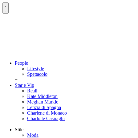
People
Lifestyle
Spettacolo
+
Star e Vip
Reali
Kate Middleton
Meghan Markle
Letizia di Spagna
Charlene di Monaco
Charlotte Casiraghi
+
Stile
Moda