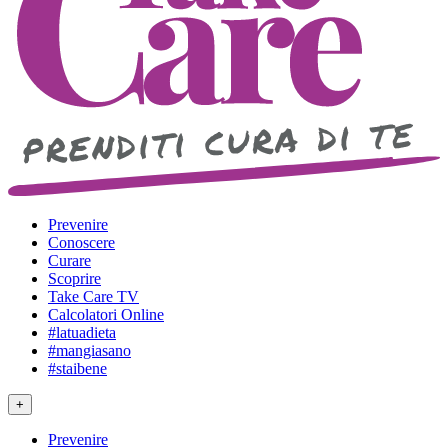
Prevenire
Conoscere
Curare
Scoprire
Take Care TV
Calcolatori Online
#latuadieta
#mangiasano
#staibene
+
Prevenire