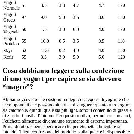
Yogurt
61
3.5
3.3
4.7
4.7
120
Normale
Yogurt
97
9.0
5.0
3.6
3.6
150
Greco
Yogurt
60
1.5
3.0
6.0
4.0
120
Vegetale
Yogurt
55
10.0
0.5
3.5
3.5
110
Proteico
Skyr
62
11.0
0.2
4.0
4.0
150
Kefir
55
3.3
3.0
5.0
5.0
120
Cosa dobbiamo leggere sulla confezione
di uno yogurt per capire se sia davvero
“magro”?
Abbiamo già visto che esistono molteplici categorie di yogurt e che
le componenti che possono aiutarci a distinguere quanto uno yogurt
sia calorico e, quindi, quale sia più light, sono il contenuto di grassi e
di zuccheri posti all’interno. Per questo motivo, per noi consumatori,
l’etichetta alimentare diventa uno strumento di estrema importanza.
Prima di tutto, è bene specificare che per etichetta alimentare si
intende l’intera confezione del prodotto, sulla quale è indispensabile