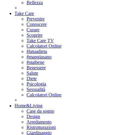
Bellezza
+
Take Care
Prevenire
Conoscere
Curare
Scoprire
Take Care TV
Calcolatori Online
#latuadieta
#mangiasano
#staibene
Benessere
Salute
Diete
Psicologia
Sessualità
Calcolatori Online
+
Home&Living
Case da sogno
Design
Arredamento
Ristrutturazioni
Giardinaggio