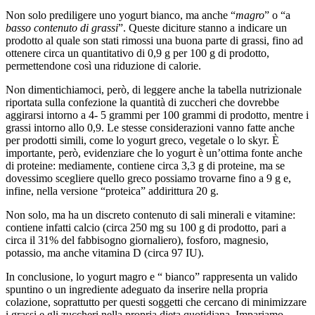
Non solo prediligere uno yogurt bianco, ma anche “
magro
” o “a
basso contenuto di grassi
”. Queste diciture stanno a indicare un
prodotto al quale son stati rimossi una buona parte di grassi, fino ad
ottenere circa un quantitativo di 0,9 g per 100 g di prodotto,
permettendone così una riduzione di calorie.
Non dimentichiamoci, però, di leggere anche la tabella nutrizionale
riportata sulla confezione la quantità di zuccheri che dovrebbe
aggirarsi intorno a 4- 5 grammi per 100 grammi di prodotto, mentre i
grassi intorno allo 0,9. Le stesse considerazioni vanno fatte anche
per prodotti simili, come lo yogurt greco, vegetale o lo skyr. È
importante, però, evidenziare che lo yogurt è un’ottima fonte anche
di proteine: mediamente, contiene circa 3,3 g di proteine, ma se
dovessimo scegliere quello greco possiamo trovarne fino a 9 g e,
infine, nella versione “proteica” addirittura 20 g.
Non solo, ma ha un discreto contenuto di sali minerali e vitamine:
contiene infatti calcio (circa 250 mg su 100 g di prodotto, pari a
circa il 31% del fabbisogno giornaliero), fosforo, magnesio,
potassio, ma anche vitamina D (circa 97 IU).
In conclusione, lo yogurt magro e “ bianco” rappresenta un valido
spuntino o un ingrediente adeguato da inserire nella propria
colazione, soprattutto per questi soggetti che cercano di minimizzare
i grassi e gli zuccheri nella propria dieta quotidiana. Impariamo,