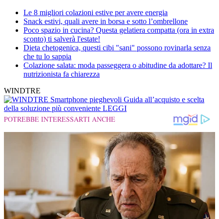
Le 8 migliori colazioni estive per avere energia
Snack estivi, quali avere in borsa e sotto l’ombrellone
Poco spazio in cucina? Questa gelatiera compatta (ora in extra
sconto) ti salverà l'estate!
Dieta chetogenica, questi cibi "sani" possono rovinarla senza
che tu lo sappia
Colazione salata: moda passeggera o abitudine da adottare? Il
nutrizionista fa chiarezza
WINDTRE
Smartphone pieghevoli
Guida all’acquisto e scelta
della soluzione più conveniente
LEGGI