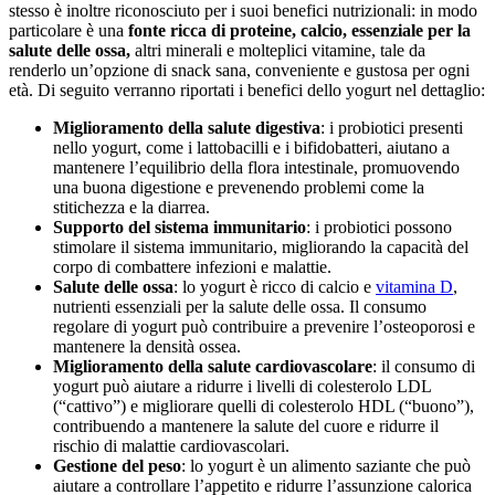
stesso è inoltre riconosciuto per i suoi benefici nutrizionali: in modo
particolare è una
fonte ricca di proteine, calcio, essenziale per la
salute delle ossa,
altri minerali e molteplici vitamine, tale da
renderlo un’opzione di snack sana, conveniente e gustosa per ogni
età. Di seguito verranno riportati i benefici dello yogurt nel dettaglio:
Miglioramento della salute digestiva
: i probiotici presenti
nello yogurt, come i lattobacilli e i bifidobatteri, aiutano a
mantenere l’equilibrio della flora intestinale, promuovendo
una buona digestione e prevenendo problemi come la
stitichezza e la diarrea.
Supporto del sistema immunitario
: i probiotici possono
stimolare il sistema immunitario, migliorando la capacità del
corpo di combattere infezioni e malattie.
Salute delle ossa
: lo yogurt è ricco di calcio e
vitamina D
,
nutrienti essenziali per la salute delle ossa. Il consumo
regolare di yogurt può contribuire a prevenire l’osteoporosi e
mantenere la densità ossea.
Miglioramento della salute cardiovascolare
: il consumo di
yogurt può aiutare a ridurre i livelli di colesterolo LDL
(“cattivo”) e migliorare quelli di colesterolo HDL (“buono”),
contribuendo a mantenere la salute del cuore e ridurre il
rischio di malattie cardiovascolari.
Gestione del peso
: lo yogurt è un alimento saziante che può
aiutare a controllare l’appetito e ridurre l’assunzione calorica