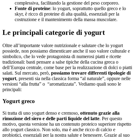
complessiva, facilitando la gestione del peso corporeo.
Fonte di proteine
: lo yogurt, soprattutto quello greco e lo
skyr, è ricco di proteine di alta qualità, essenziali per la
costruzione e il mantenimento della massa muscolare.
Le principali categorie di yogurt
Oltre all’importante valore nutrizionale e salutare che lo yogurt
possiede, non possiamo dimenticare anche il suo valore culturale e
simbolico, che lo vede protagonista di numerosi piatti e ricette
tradizionali: basti pensare a salse tipiche della cucina greca o
dell’Europa centrale, come base per la realizzazione di dolci o piatti
salati. Sul mercato, però,
possiamo trovare differenti tipologie di
yogurt
, presenti sia nella classica forma “al naturale”, oppure nelle
versioni “alla frutta” o “aromatizzata”. Vediamo quali sono le
principali:
Yogurt greco
Si tratta di uno yogurt denso e cremoso,
ottenuto grazie alla
rimozione del siero e delle parti liquide del latte
. Per questo
motivo, questa versione ha un contenuto proteico superiore rispetto
allo yogurt classico. Non solo, ma è anche ricco di calcio e
probiotici, essenziali per la nostra salute e benessere. Grazie al suo