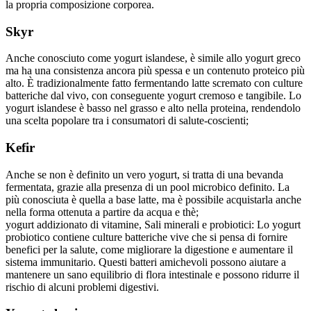
la propria composizione corporea.
Skyr
Anche conosciuto come yogurt islandese, è simile allo yogurt greco
ma ha una consistenza ancora più spessa e un contenuto proteico più
alto. È tradizionalmente fatto fermentando latte scremato con culture
batteriche dal vivo, con conseguente yogurt cremoso e tangibile. Lo
yogurt islandese è basso nel grasso e alto nella proteina, rendendolo
una scelta popolare tra i consumatori di salute-coscienti;
Kefir
Anche se non è definito un vero yogurt, si tratta di una bevanda
fermentata, grazie alla presenza di un pool microbico definito. La
più conosciuta è quella a base latte, ma è possibile acquistarla anche
nella forma ottenuta a partire da acqua e thè;
yogurt addizionato di vitamine, Sali minerali e probiotici: Lo yogurt
probiotico contiene culture batteriche vive che si pensa di fornire
benefici per la salute, come migliorare la digestione e aumentare il
sistema immunitario. Questi batteri amichevoli possono aiutare a
mantenere un sano equilibrio di flora intestinale e possono ridurre il
rischio di alcuni problemi digestivi.