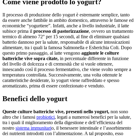
Come viene prodotto lo yogurt?
Il processo di produzione dello yogurt è estremante semplice, tanto
da essere anche fattibile in ambito domestico, attraverso le famose ed
economiche “yogurtiere”. Infatti, anche a livello industriale, il latte
subisce prima il
processo di pastorizzazione
, ovvero un trattamento
termico di almeno 72° per 15 secondi, al fine di eliminare qualsiasi
batterio dannoso per la salute, responsabile di alcune intossicazioni
alimentare, tra i quali la famosa Salmonella e Esherichia Coli. Dopo
questo primo passaggio, al latte vengono
aggiunte le colture
batteriche vive sopra citate,
in percentuale differente in funzione
del livello di dolcezza e di cremosità che si vuole ottenere,
innescando così il processo fermentativo, che viene svolto sempre a
temperatura controllata. Successivamente, una volta ottenute le
caratteristiche desiderate, lo yogurt viene raffreddato e spesso
aromatizzato, prima di essere confezionato e venduto.
Benefici dello yogurt
Queste culture batteriche vive, presenti nello yogurt,
non sono
altro che i famosi
probiotici
, legati a numerosi benefici per la salute,
tra i quali il miglioramento della digestione e dell’efficienza del
nostro
sistema immunitari
o, il benessere intestinale e l’assorbimento
dei nutrienti introdotti con l’alimentazione. A tal proposito, esso