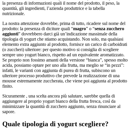
la presenza di informazioni quali il nome del prodotto, il peso, la
quantità, gli ingredienti, l’azienda produttrice e la tabella
nutrizionale.
La nostra attenzione dovrebbe, prima di tutto, ricadere sul nome del
prodotto: la presenza di diciture quali “
magro
” o “
senza zucchero
aggiunti
” dovrebbero darci già un’indicazione massimale della
tipologia di yogurt che stiamo acquistando. Non solo, ma qualsiasi
elemento extra aggiunto al prodotto, fornisce un carico di carboidrati
(o zuccheri) ulteriore: per questo motivo si consiglia di scegliere
sempre uno yogurt bianco, rispetto ad un equivalente aromatizzato.
Se proprio non fossimo amanti della versione “bianca”, spesso molto
acida, possiamo optare per uno alla frutta, ma meglio se “in pezzi”:
infatti, le varianti con aggiunta di purea di frutta, subiscono un
ulteriore processo produttivo che prevede la realizzazione di una
mousse estremamente zuccherata, che viene poi aggiunta al prodotto
finito.
Sicuramente , una scelta ancora più salutare, sarebbe quella di
aggiungere al proprio yogurt bianco della frutta fresca, così da
minimizzare la quantità di zucchero aggiunto, senza rinunciare al
sapore.
Quale tipologia di yogurt scegliere?