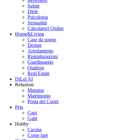
Benessere
Salute
Diete
Psicologia
Sessualità
Calcolatori Online
Home&Living
Case da sogno
Design
Arredamento
Ristrutturazioni
Giardinaggio
Outdoor
Real Estate
DiLei AI
Relazioni
Mamma
Matrimonio
Posta del Cuore
Pets
Cani
Gatti
Hobby
Cucina
Come fare