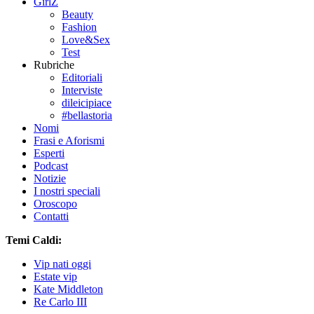
GirlZ
Beauty
Fashion
Love&Sex
Test
Rubriche
Editoriali
Interviste
dileicipiace
#bellastoria
Nomi
Frasi e Aforismi
Esperti
Podcast
Notizie
I nostri speciali
Oroscopo
Contatti
Temi Caldi:
Vip nati oggi
Estate vip
Kate Middleton
Re Carlo III