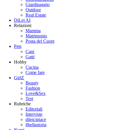
Giardinaggio
Outdoor
Real Estate
DiLei AI
Relazioni
Mamma
Matrimonio
Posta del Cuore
Pets
Cani
Gatti
Hobby
Cucina
Come fare
GirlZ
Beauty
Fashion
Love&Sex
Test
Rubriche
Editoriali
Interviste
dileicipiace
#bellastoria
Nomi