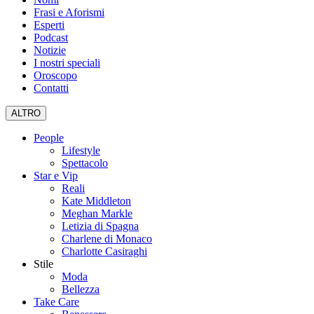
Frasi e Aforismi
Esperti
Podcast
Notizie
I nostri speciali
Oroscopo
Contatti
ALTRO
People
Lifestyle
Spettacolo
Star e Vip
Reali
Kate Middleton
Meghan Markle
Letizia di Spagna
Charlene di Monaco
Charlotte Casiraghi
Stile
Moda
Bellezza
Take Care