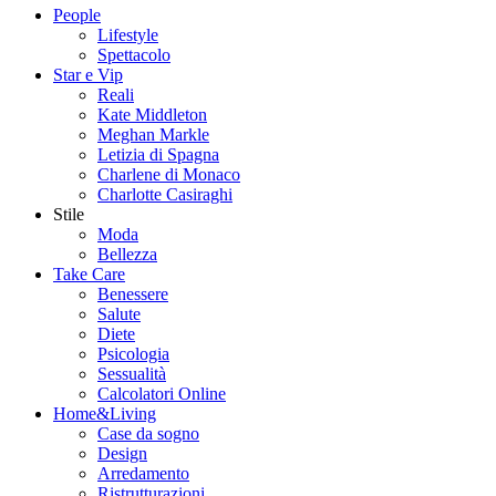
People
Lifestyle
Spettacolo
Star e Vip
Reali
Kate Middleton
Meghan Markle
Letizia di Spagna
Charlene di Monaco
Charlotte Casiraghi
Stile
Moda
Bellezza
Take Care
Benessere
Salute
Diete
Psicologia
Sessualità
Calcolatori Online
Home&Living
Case da sogno
Design
Arredamento
Ristrutturazioni