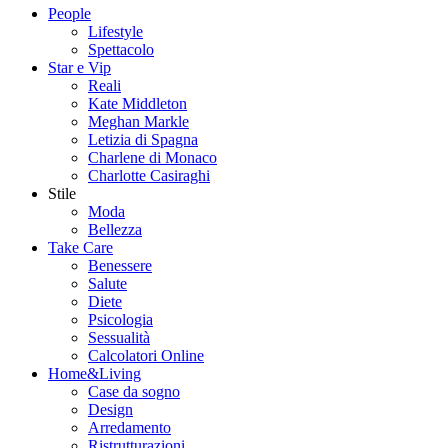
People
Lifestyle
Spettacolo
Star e Vip
Reali
Kate Middleton
Meghan Markle
Letizia di Spagna
Charlene di Monaco
Charlotte Casiraghi
Stile
Moda
Bellezza
Take Care
Benessere
Salute
Diete
Psicologia
Sessualità
Calcolatori Online
Home&Living
Case da sogno
Design
Arredamento
Ristrutturazioni