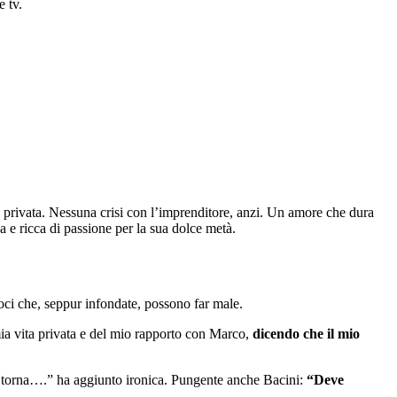
e tv.
ta privata. Nessuna crisi con l’imprenditore, anzi. Un amore che dura
 e ricca di passione per la sua dolce metà.
voci che, seppur infondate, possono far male.
mia vita privata e del mio rapporto con Marco,
dicendo che il mio
on torna….” ha aggiunto ironica. Pungente anche Bacini:
“Deve