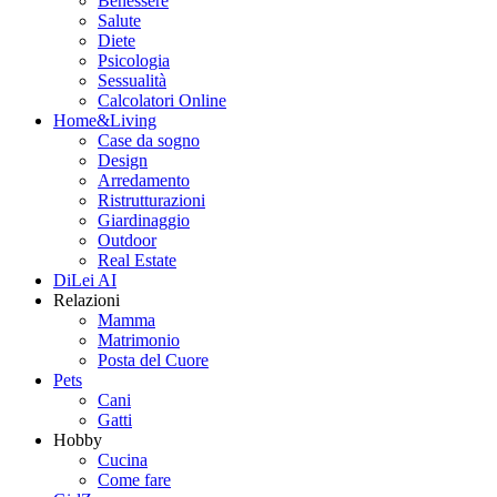
Benessere
Salute
Diete
Psicologia
Sessualità
Calcolatori Online
Home&Living
Case da sogno
Design
Arredamento
Ristrutturazioni
Giardinaggio
Outdoor
Real Estate
DiLei AI
Relazioni
Mamma
Matrimonio
Posta del Cuore
Pets
Cani
Gatti
Hobby
Cucina
Come fare