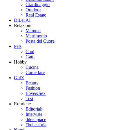
Giardinaggio
Outdoor
Real Estate
DiLei AI
Relazioni
Mamma
Matrimonio
Posta del Cuore
Pets
Cani
Gatti
Hobby
Cucina
Come fare
GirlZ
Beauty
Fashion
Love&Sex
Test
Rubriche
Editoriali
Interviste
dileicipiace
#bellastoria
Nomi