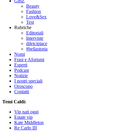
GirlZ
Beauty
Fashion
Love&Sex
Test
Rubriche
Editoriali
Interviste
dileicipiace
#bellastoria
Nomi
Frasi e Aforismi
Esperti
Podcast
Notizie
I nostri speciali
Oroscopo
Contatti
Temi Caldi:
Vip nati oggi
Estate vip
Kate Middleton
Re Carlo III