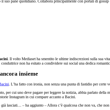
o il suo pane quotidiano. Collabora principalmente con portali di gossip 
acini
. Il volto Mediaset ha smentito le ultime indiscrezioni sulla sua vi
 conduttrice non ha esitato a condividere sui social una dedica romantica
 ancora insieme
Bacini
. L’ha fatto con ironia, non senza una punta di fastidio per certe 
to, per cui uno deve pagare per leggere la notizia, abbia parlato della 
storie Instagram in cui compare accanto a Bacini.
amo già lasciati… – ha aggiunto – Allora c’è qualcosa che non va, che n