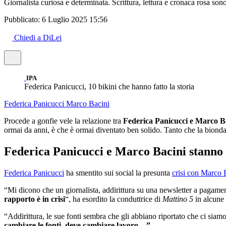
Giornalista curiosa e determinata. Scrittura, lettura e cronaca rosa son
Pubblicato:
6 Luglio 2025 15:56
Chiedi a DiLei
IPA
Federica Panicucci, 10 bikini che hanno fatto la storia
Federica Panicucci
Marco Bacini
Procede a gonfie vele la relazione tra
Federica Panicucci e Marco B
ormai da anni, è che è ormai diventato ben solido. Tanto che la bionda
Federica Panicucci e Marco Bacini stanno
Federica Panicucci
ha smentito sui social la presunta
crisi con Marco 
“Mi dicono che un giornalista, addirittura su una newsletter a pagamen
rapporto è in crisi
“, ha esordito la conduttrice di
Mattino 5
in alcune 
“Addirittura, le sue fonti sembra che gli abbiano riportato che ci si
cambiare le fonti, deve cambiare lavoro…”.