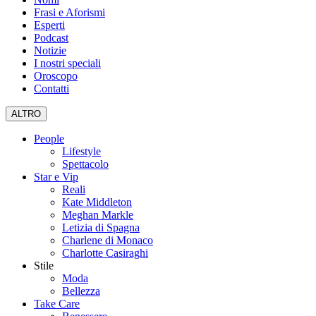
Frasi e Aforismi
Esperti
Podcast
Notizie
I nostri speciali
Oroscopo
Contatti
ALTRO
People
Lifestyle
Spettacolo
Star e Vip
Reali
Kate Middleton
Meghan Markle
Letizia di Spagna
Charlene di Monaco
Charlotte Casiraghi
Stile
Moda
Bellezza
Take Care