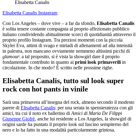
Elisabetta Canalis
Elisabetta Canalis
Instagram
Con Los Angeles – dove vive – a far da sfondo,
Elisabetta Canalis
è solita tenere costante compagnia al proprio affezionato pubblico
italiano condividendo abitualmente scorci di quotidianità attraverso il
proprio profilo Instagram. Tra preziosi momenti con la piccola
Skyler Eva, attimi di svago e miriadi di allenamenti ad alta intensità
in palestra, non mancano ovviamente nemmeno altissimi picchi di
glamour
: a tal proposito, si è vista la showgirl dare il proprio
fondamentale contributo in quanto ai
primi look primaverili
in
circolazione. In che modo? È scritto nelle prossime righe.
Elisabetta Canalis, tutto sul look super
rock con hot pants in vinile
Sarà una primavera all’insegna del rock, almeno secondo il modesto
parere di
Elisabetta Canalis
: per una serata in spensieratezza con gli
amici, tra cui il noto ex ballerino di
Amici di Maria De Filippi
Giuseppe Giofrè
, anche lui residente a Los Angeles, la showgirl di
origini sarde ha puntato il proprio look sul fascino sempiterno del
nero e lo ha fatto in una modalità particolarmente grintosa.