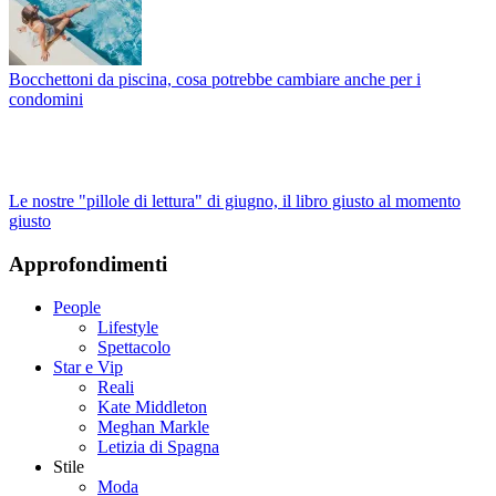
Bocchettoni da piscina, cosa potrebbe cambiare anche per i
condomini
Le nostre "pillole di lettura" di giugno, il libro giusto al momento
giusto
Approfondimenti
People
Lifestyle
Spettacolo
Star e Vip
Reali
Kate Middleton
Meghan Markle
Letizia di Spagna
Stile
Moda