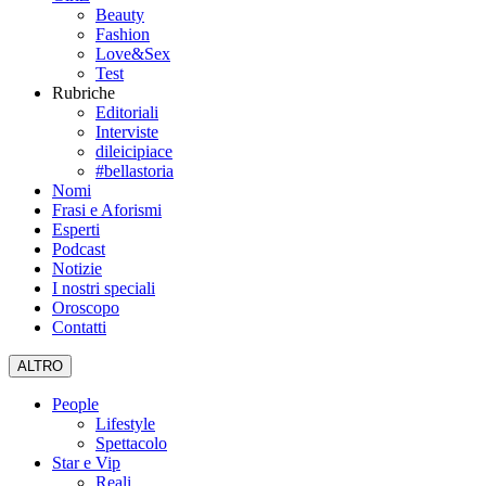
Beauty
Fashion
Love&Sex
Test
Rubriche
Editoriali
Interviste
dileicipiace
#bellastoria
Nomi
Frasi e Aforismi
Esperti
Podcast
Notizie
I nostri speciali
Oroscopo
Contatti
ALTRO
People
Lifestyle
Spettacolo
Star e Vip
Reali