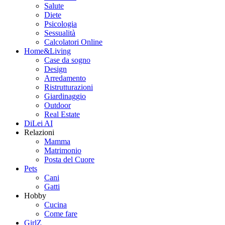
Salute
Diete
Psicologia
Sessualità
Calcolatori Online
Home&Living
Case da sogno
Design
Arredamento
Ristrutturazioni
Giardinaggio
Outdoor
Real Estate
DiLei AI
Relazioni
Mamma
Matrimonio
Posta del Cuore
Pets
Cani
Gatti
Hobby
Cucina
Come fare
GirlZ