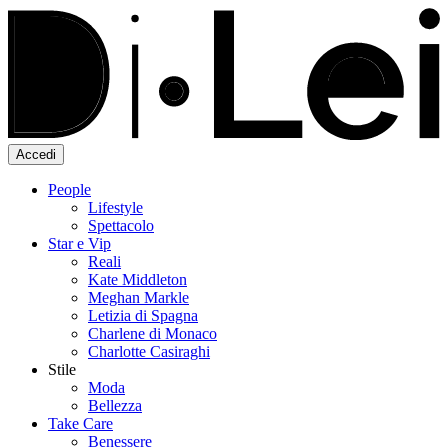
Accedi
People
Lifestyle
Spettacolo
Star e Vip
Reali
Kate Middleton
Meghan Markle
Letizia di Spagna
Charlene di Monaco
Charlotte Casiraghi
Stile
Moda
Bellezza
Take Care
Benessere