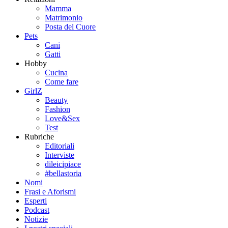
Mamma
Matrimonio
Posta del Cuore
Pets
Cani
Gatti
Hobby
Cucina
Come fare
GirlZ
Beauty
Fashion
Love&Sex
Test
Rubriche
Editoriali
Interviste
dileicipiace
#bellastoria
Nomi
Frasi e Aforismi
Esperti
Podcast
Notizie