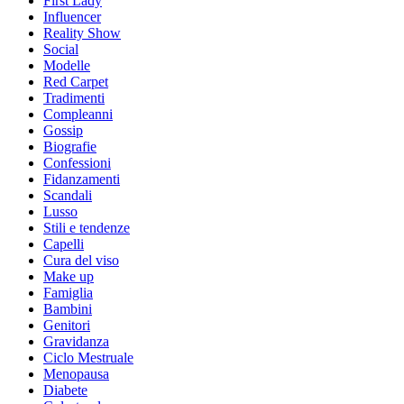
First Lady
Influencer
Reality Show
Social
Modelle
Red Carpet
Tradimenti
Compleanni
Gossip
Biografie
Confessioni
Fidanzamenti
Scandali
Lusso
Stili e tendenze
Capelli
Cura del viso
Make up
Famiglia
Bambini
Genitori
Gravidanza
Ciclo Mestruale
Menopausa
Diabete