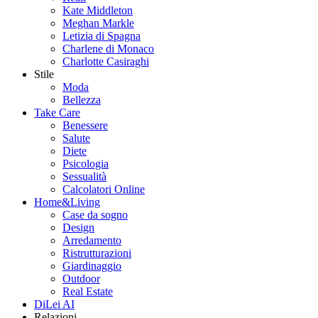
Kate Middleton
Meghan Markle
Letizia di Spagna
Charlene di Monaco
Charlotte Casiraghi
Stile
Moda
Bellezza
Take Care
Benessere
Salute
Diete
Psicologia
Sessualità
Calcolatori Online
Home&Living
Case da sogno
Design
Arredamento
Ristrutturazioni
Giardinaggio
Outdoor
Real Estate
DiLei AI
Relazioni