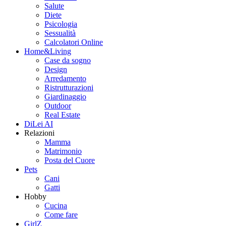
Salute
Diete
Psicologia
Sessualità
Calcolatori Online
Home&Living
Case da sogno
Design
Arredamento
Ristrutturazioni
Giardinaggio
Outdoor
Real Estate
DiLei AI
Relazioni
Mamma
Matrimonio
Posta del Cuore
Pets
Cani
Gatti
Hobby
Cucina
Come fare
GirlZ