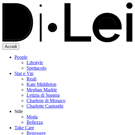
Accedi
People
Lifestyle
Spettacolo
Star e Vip
Reali
Kate Middleton
Meghan Markle
Letizia di Spagna
Charlene di Monaco
Charlotte Casiraghi
Stile
Moda
Bellezza
Take Care
Benessere