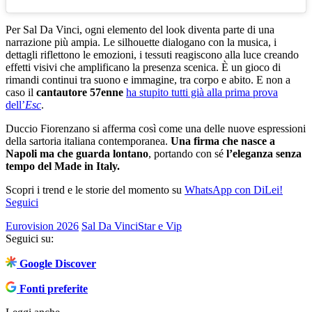
Per Sal Da Vinci, ogni elemento del look diventa parte di una
narrazione più ampia. Le silhouette dialogano con la musica, i
dettagli riflettono le emozioni, i tessuti reagiscono alla luce creando
effetti visivi che amplificano la presenza scenica. È un gioco di
rimandi continui tra suono e immagine, tra corpo e abito. E non a
caso il
cantautore 57enne
ha stupito tutti già alla prima prova
dell’
Esc
.
Duccio Fiorenzano si afferma così come una delle nuove espressioni
della sartoria italiana contemporanea.
Una firma che nasce a
Napoli ma che guarda lontano
, portando con sé
l’eleganza senza
tempo del Made in Italy.
Scopri i trend e le storie del momento su
WhatsApp con DiLei!
Seguici
Eurovision 2026
Sal Da Vinci
Star e Vip
Seguici su:
Google Discover
Fonti preferite