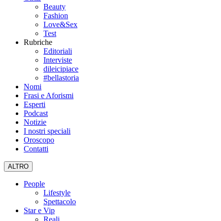
Beauty
Fashion
Love&Sex
Test
Rubriche
Editoriali
Interviste
dileicipiace
#bellastoria
Nomi
Frasi e Aforismi
Esperti
Podcast
Notizie
I nostri speciali
Oroscopo
Contatti
ALTRO
People
Lifestyle
Spettacolo
Star e Vip
Reali