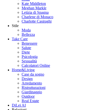
Kate Middleton
Meghan Markle
Letizia di Spagna
Charlene di Monaco
Charlotte Casiraghi
Stile
Moda
Bellezza
Take Care
Benessere
Salute
Diete
Psicologia
Sessualità
Calcolatori Online
Home&Living
Case da sogno
Design
Arredamento
Ristrutturazioni
Giardinaggio
Outdoor
Real Estate
DiLei AI
Relazioni