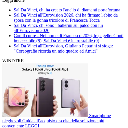
Leggi anche
Sal Da Vinci, chi ha creato l'anello di diamanti portafortuna
Sal Da Vinci all'Eurovision 2026, chi ha firmato l'abito da
sposa con la gonna tricolore di Francesca Tocca
Sal Da Vinci, chi sono i ballerini sul palco con lui
all’Eurovision 2026
Con il cuore - Nel nome di Francesco 2026, le pagelle: Conti
impeccabile (8), Sal Da Vinci è inarrestabile (9)
Sal Da Vinci all'Eurovision, Giuliano Peparini si sfoga:
"Coreografia ricorda un mio quadro ad Amici"
WINDTRE
Smartphone
pieghevoli
Guida all’acquisto e scelta della soluzione più
conveniente
LEGGI