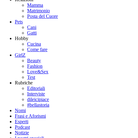
Mamma
Matrimonio
Posta del Cuore
Pets
Cani
Gatti
Hobby
Cucina
Come fare
GirlZ
Beauty
Fashion
Love&Sex
Test
Rubriche
Editoriali
Interviste
dileicipiace
#bellastoria
Nomi
Frasi e Aforismi
Esperti
Podcast
Notizie