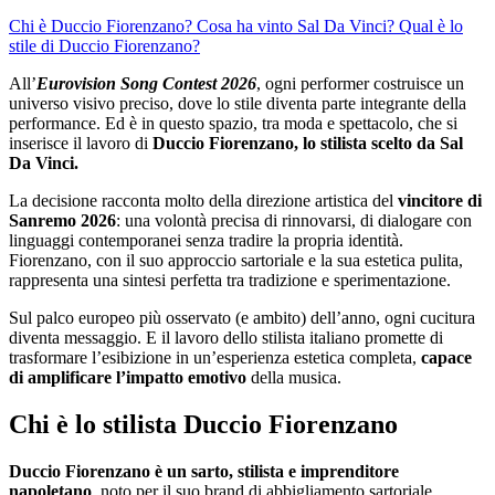
Chi è Duccio Fiorenzano?
Cosa ha vinto Sal Da Vinci?
Qual è lo
stile di Duccio Fiorenzano?
All’
Eurovision Song Contest 2026
, ogni performer costruisce un
universo visivo preciso, dove lo stile diventa parte integrante della
performance. Ed è in questo spazio, tra moda e spettacolo, che si
inserisce il lavoro di
Duccio Fiorenzano, lo stilista scelto da Sal
Da Vinci.
La decisione racconta molto della direzione artistica del
vincitore di
Sanremo 2026
: una volontà precisa di rinnovarsi, di dialogare con
linguaggi contemporanei senza tradire la propria identità.
Fiorenzano, con il suo approccio sartoriale e la sua estetica pulita,
rappresenta una sintesi perfetta tra tradizione e sperimentazione.
Sul palco europeo più osservato (e ambito) dell’anno, ogni cucitura
diventa messaggio. E il lavoro dello stilista italiano promette di
trasformare l’esibizione in un’esperienza estetica completa,
capace
di amplificare l’impatto emotivo
della musica.
Chi è lo stilista Duccio Fiorenzano
Duccio Fiorenzano è un sarto, stilista e imprenditore
napoletano
, noto per il suo brand di abbigliamento sartoriale