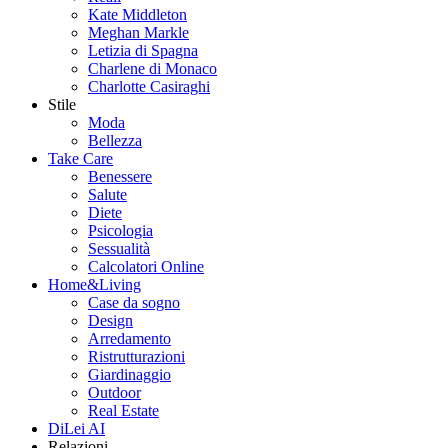
Kate Middleton
Meghan Markle
Letizia di Spagna
Charlene di Monaco
Charlotte Casiraghi
Stile
Moda
Bellezza
Take Care
Benessere
Salute
Diete
Psicologia
Sessualità
Calcolatori Online
Home&Living
Case da sogno
Design
Arredamento
Ristrutturazioni
Giardinaggio
Outdoor
Real Estate
DiLei AI
Relazioni