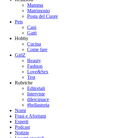
Mamma
Matrimonio
Posta del Cuore
Pets
Cani
Gatti
Hobby
Cucina
Come fare
GirlZ
Beauty
Fashion
Love&Sex
Test
Rubriche
Editoriali
Interviste
dileicipiace
#bellastoria
Nomi
Frasi e Aforismi
Esperti
Podcast
Notizie