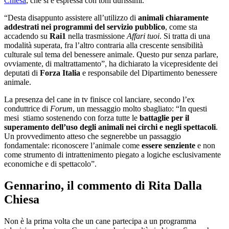
Chiesa
, che si è espressa con toni durissimi.
“Desta disappunto assistere all’utilizzo di
animali chiaramente
addestrati nei programmi del servizio pubblico
, come sta
accadendo su
Rai1
nella trasmissione
Affari tuoi
. Si tratta di una
modalità superata, fra l’altro contraria alla crescente sensibilità
culturale sul tema del benessere animale. Questo pur senza parlare,
ovviamente, di maltrattamento”, ha dichiarato la vicepresidente dei
deputati di
Forza Italia
e responsabile del Dipartimento benessere
animale.
La presenza del cane in tv finisce col lanciare, secondo l’ex
conduttrice di
Forum
, un messaggio molto sbagliato: “In questi
mesi stiamo sostenendo con forza tutte le
battaglie per il
superamento dell’uso degli animali nei circhi e negli spettacoli
.
Un provvedimento atteso che segnerebbe un passaggio
fondamentale: riconoscere l’animale come
essere senziente
e non
come strumento di intrattenimento piegato a logiche esclusivamente
economiche e di spettacolo”.
Gennarino, il commento di Rita Dalla
Chiesa
Non è la prima volta che un cane partecipa a un programma