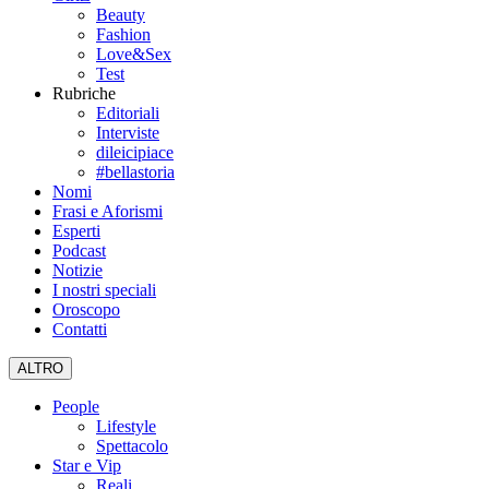
Beauty
Fashion
Love&Sex
Test
Rubriche
Editoriali
Interviste
dileicipiace
#bellastoria
Nomi
Frasi e Aforismi
Esperti
Podcast
Notizie
I nostri speciali
Oroscopo
Contatti
ALTRO
People
Lifestyle
Spettacolo
Star e Vip
Reali