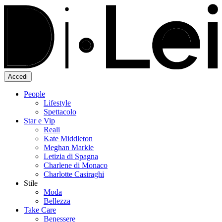
Accedi
People
Lifestyle
Spettacolo
Star e Vip
Reali
Kate Middleton
Meghan Markle
Letizia di Spagna
Charlene di Monaco
Charlotte Casiraghi
Stile
Moda
Bellezza
Take Care
Benessere