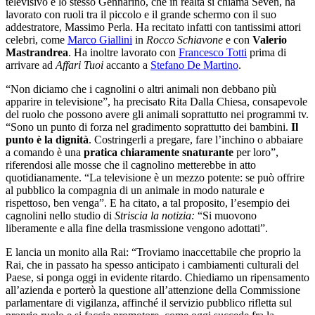
televisivo e lo stesso Gennarino, che in realtà si chiama Seven, ha
lavorato con ruoli tra il piccolo e il grande schermo con il suo
addestratore, Massimo Perla. Ha recitato infatti con tantissimi attori
celebri, come
Marco Giallini
in
Rocco Schiavone
e con
Valerio
Mastrandrea
. Ha inoltre lavorato con
Francesco Totti
prima di
arrivare ad
Affari Tuoi
accanto a
Stefano De Martino
.
“Non diciamo che i cagnolini o altri animali non debbano più
apparire in televisione”, ha precisato Rita Dalla Chiesa, consapevole
del ruolo che possono avere gli animali soprattutto nei programmi tv.
“Sono un punto di forza nel gradimento soprattutto dei bambini.
Il
punto è la dignità
. Costringerli a pregare, fare l’inchino o abbaiare
a comando è una
pratica chiaramente snaturante
per loro”,
riferendosi alle mosse che il cagnolino metterebbe in atto
quotidianamente. “La televisione è un mezzo potente: se può offrire
al pubblico la compagnia di un animale in modo naturale e
rispettoso, ben venga”. E ha citato, a tal proposito, l’esempio dei
cagnolini nello studio di
Striscia la notizia:
“Si muovono
liberamente e alla fine della trasmissione vengono adottati”.
E lancia un monito alla Rai: “Troviamo inaccettabile che proprio la
Rai, che in passato ha spesso anticipato i cambiamenti culturali del
Paese, si ponga oggi in evidente ritardo. Chiediamo un ripensamento
all’azienda e porterò la questione all’attenzione della Commissione
parlamentare di vigilanza, affinché il servizio pubblico rifletta sul