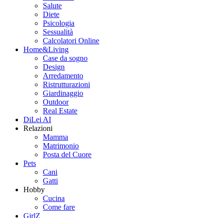
Salute
Diete
Psicologia
Sessualità
Calcolatori Online
Home&Living
Case da sogno
Design
Arredamento
Ristrutturazioni
Giardinaggio
Outdoor
Real Estate
DiLei AI
Relazioni
Mamma
Matrimonio
Posta del Cuore
Pets
Cani
Gatti
Hobby
Cucina
Come fare
GirlZ