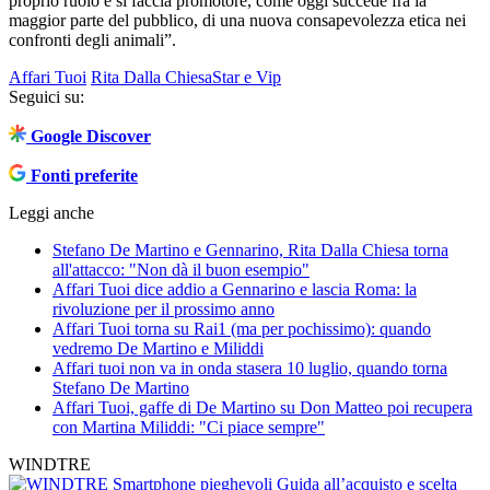
proprio ruolo e si faccia promotore, come oggi succede fra la
maggior parte del pubblico, di una nuova consapevolezza etica nei
confronti degli animali”.
Affari Tuoi
Rita Dalla Chiesa
Star e Vip
Seguici su:
Google Discover
Fonti preferite
Leggi anche
Stefano De Martino e Gennarino, Rita Dalla Chiesa torna
all'attacco: "Non dà il buon esempio"
Affari Tuoi dice addio a Gennarino e lascia Roma: la
rivoluzione per il prossimo anno
Affari Tuoi torna su Rai1 (ma per pochissimo): quando
vedremo De Martino e Miliddi
Affari tuoi non va in onda stasera 10 luglio, quando torna
Stefano De Martino
Affari Tuoi, gaffe di De Martino su Don Matteo poi recupera
con Martina Miliddi: "Ci piace sempre"
WINDTRE
Smartphone pieghevoli
Guida all’acquisto e scelta