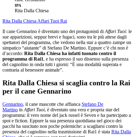
IPA
Rita Dalla Chiesa
Rita Dalla Chiesa
Affari Tuoi
Rai
Il cane Gennarino è diventato uno dei protagonisti di
Affari Tuoi:
le
sue apparizioni, seppur brevi e fugaci, sono tra le più attese dagli
spettatori del programma, che vedono nella star a quattro zampe un
simpatico “aiutante” di Stefano De Martino. Eppure c’è chi non è
d’accordo:
Rita Dalla Chiesa ha infatti tuonato contro il
programma di Rai1
, e ha espresso il suo dissenso sulla presenza
del cagnolino in onda tutti i giorni: “È una modalità superata e
contraria al benessere animale”.
Rita Dalla Chiesa si scaglia contro la Rai
per il cane Gennarino
Gennarino
, il cane mascotte che affianca
Stefano De
Martino
in
Affari Tuoi
, è diventato una vera e propria star del
programma: il vero nome del jack russel è Seven e ha partecipato a
spot e fiction. Eppure la sua presenza quotidiana nel gioco dei
pacchi ha suscitato non poche polemiche: a scagliarsi contro la
presenza del cagnolino nella trasmissione di Rai1 è stata
Rita Dalla