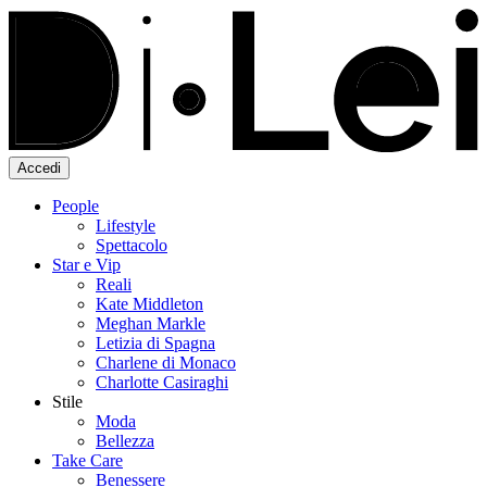
Accedi
People
Lifestyle
Spettacolo
Star e Vip
Reali
Kate Middleton
Meghan Markle
Letizia di Spagna
Charlene di Monaco
Charlotte Casiraghi
Stile
Moda
Bellezza
Take Care
Benessere