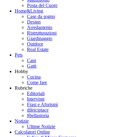
Posta del Cuore
Home&Living
Case da sogno
Design
Arredamento
Ristrutturazioni
Giardinaggio
Outdoor
Real Estate
Pets
Cani
Gatti
Hobby
Cucina
Come fare
Rubriche
Editoriali
Interviste
Frasi e Aforismi
dileicipiace
#bellastoria
Notizie
Ultime Notizie
Calcolatori Online