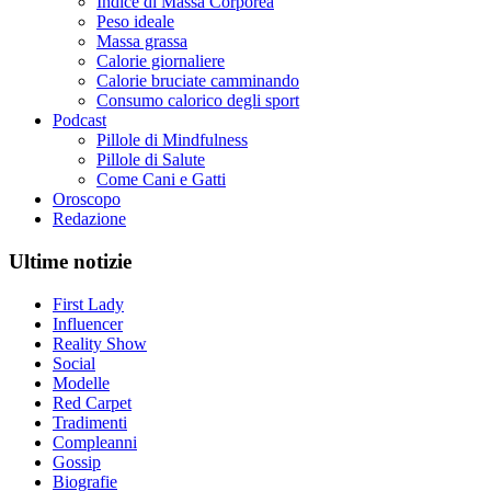
Indice di Massa Corporea
Peso ideale
Massa grassa
Calorie giornaliere
Calorie bruciate camminando
Consumo calorico degli sport
Podcast
Pillole di Mindfulness
Pillole di Salute
Come Cani e Gatti
Oroscopo
Redazione
Ultime notizie
First Lady
Influencer
Reality Show
Social
Modelle
Red Carpet
Tradimenti
Compleanni
Gossip
Biografie