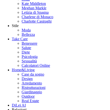
Kate Middleton
Meghan Markle
Letizia di Spagna
Charlene di Monaco
Charlotte Casiraghi
Stile
Moda
Bellezza
Take Care
Benessere
Salute
Diete
Psicologia
Sessualità
Calcolatori Online
Home&Living
Case da sogno
Design
Arredamento
Ristrutturazioni
Giardinaggio
Outdoor
Real Estate
DiLei AI
Relazioni