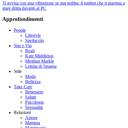
Ti avvisa con una vibrazione se stai gobba: il gadget che ti insegna a
stare dritta davanti al PC
Approfondimenti
People
Lifestyle
Spettacolo
Star e Vip
Reali
Kate Middleton
Meghan Markle
Letizia di Spagna
Stile
Moda
Bellezza
Take Care
Benessere
Salute
Psicologia
Sessualità
Relazioni
Amore
Mamma
Matrimonio