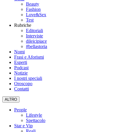
Beauty
Fashion
Love&Sex
Test
Rubriche
Editoriali
Interviste
dileicipiace
#bellastoria
Nomi
Frasi e Aforismi
Esperti
Podcast
Notizie
I nostri speciali
Oroscopo
Contatti
ALTRO
People
Lifestyle
Spettacolo
Star e Vip
Reali