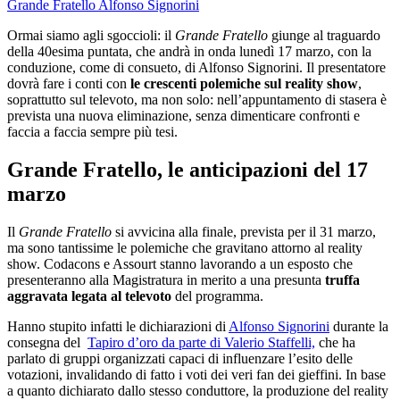
Grande Fratello
Alfonso Signorini
Ormai siamo agli sgoccioli: il
Grande Fratello
giunge al traguardo
della 40esima puntata, che andrà in onda lunedì 17 marzo, con la
conduzione, come di consueto, di Alfonso Signorini. Il presentatore
dovrà fare i conti con
le crescenti polemiche sul reality show
,
soprattutto sul televoto, ma non solo: nell’appuntamento di stasera è
prevista una nuova eliminazione, senza dimenticare confronti e
faccia a faccia sempre più tesi.
Grande Fratello, le anticipazioni del 17
marzo
Il
Grande Fratello
si avvicina alla finale, prevista per il 31 marzo,
ma sono tantissime le polemiche che gravitano attorno al reality
show. Codacons e Assourt stanno lavorando a un esposto che
presenteranno alla Magistratura in merito a una presunta
truffa
aggravata legata al televoto
del programma.
Hanno stupito infatti le dichiarazioni di
Alfonso Signorini
durante la
consegna del
Tapiro d’oro da parte di Valerio Staffelli,
che ha
parlato di gruppi organizzati capaci di influenzare l’esito delle
votazioni, invalidando di fatto i voti dei veri fan dei gieffini. In base
a quanto dichiarato dallo stesso conduttore, la produzione del reality