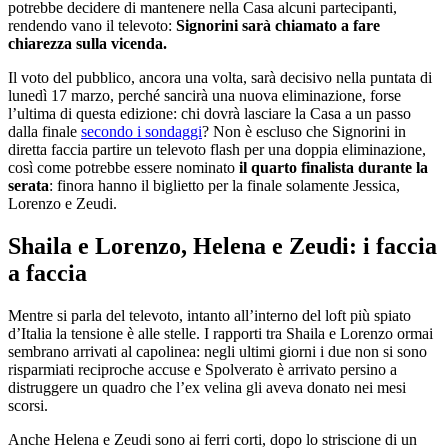
potrebbe decidere di mantenere nella Casa alcuni partecipanti,
rendendo vano il televoto:
Signorini sarà chiamato a fare
chiarezza sulla vicenda.
Il voto del pubblico, ancora una volta, sarà decisivo nella puntata di
lunedì 17 marzo, perché sancirà una nuova eliminazione, forse
l’ultima di questa edizione: chi dovrà lasciare la Casa a un passo
dalla finale
secondo i sondaggi
? Non è escluso che Signorini in
diretta faccia partire un televoto flash per una doppia eliminazione,
così come potrebbe essere nominato
il quarto finalista durante la
serata
: finora hanno il biglietto per la finale solamente Jessica,
Lorenzo e Zeudi.
Shaila e Lorenzo, Helena e Zeudi: i faccia
a faccia
Mentre si parla del televoto, intanto all’interno del loft più spiato
d’Italia la tensione è alle stelle. I rapporti tra Shaila e Lorenzo ormai
sembrano arrivati al capolinea: negli ultimi giorni i due non si sono
risparmiati reciproche accuse e Spolverato è arrivato persino a
distruggere un quadro che l’ex velina gli aveva donato nei mesi
scorsi.
Anche Helena e Zeudi sono ai ferri corti, dopo lo striscione di un