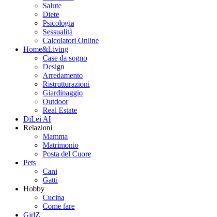
Salute
Diete
Psicologia
Sessualità
Calcolatori Online
Home&Living
Case da sogno
Design
Arredamento
Ristrutturazioni
Giardinaggio
Outdoor
Real Estate
DiLei AI
Relazioni
Mamma
Matrimonio
Posta del Cuore
Pets
Cani
Gatti
Hobby
Cucina
Come fare
GirlZ