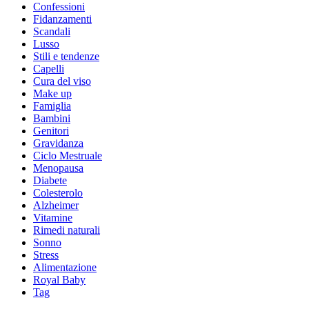
Confessioni
Fidanzamenti
Scandali
Lusso
Stili e tendenze
Capelli
Cura del viso
Make up
Famiglia
Bambini
Genitori
Gravidanza
Ciclo Mestruale
Menopausa
Diabete
Colesterolo
Alzheimer
Vitamine
Rimedi naturali
Sonno
Stress
Alimentazione
Royal Baby
Tag