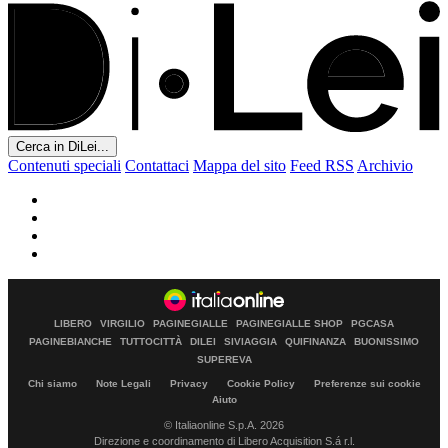
Cerca in DiLei...
Contenuti speciali
Contattaci
Mappa del sito
Feed RSS
Archivio
LIBERO
VIRGILIO
PAGINEGIALLE
PAGINEGIALLE SHOP
PGCASA
PAGINEBIANCHE
TUTTOCITTÀ
DILEI
SIVIAGGIA
QUIFINANZA
BUONISSIMO
SUPEREVA
Chi siamo
Note Legali
Privacy
Cookie Policy
Preferenze sui cookie
Aiuto
© Italiaonline S.p.A. 2026
Direzione e coordinamento di Libero Acquisition S.á r.l.