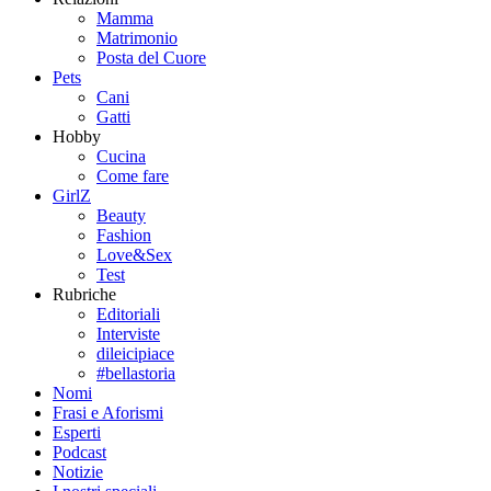
Mamma
Matrimonio
Posta del Cuore
Pets
Cani
Gatti
Hobby
Cucina
Come fare
GirlZ
Beauty
Fashion
Love&Sex
Test
Rubriche
Editoriali
Interviste
dileicipiace
#bellastoria
Nomi
Frasi e Aforismi
Esperti
Podcast
Notizie