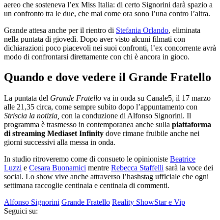
aereo che sosteneva l’ex Miss Italia: di certo Signorini darà spazio a
un confronto tra le due, che mai come ora sono l’una contro l’altra.
Grande attesa anche per il rientro di
Stefania Orlando
, eliminata
nella puntata di giovedì. Dopo aver visto alcuni filmati con
dichiarazioni poco piacevoli nei suoi confronti, l’ex concorrente avrà
modo di confrontarsi direttamente con chi è ancora in gioco.
Quando e dove vedere il Grande Fratello
La puntata del
Grande Fratello
va in onda su Canale5, il 17 marzo
alle 21,35 circa, come sempre subito dopo l’appuntamento con
Striscia la notizia,
con la conduzione di Alfonso Signorini. Il
programma è trasmesso in contemporanea anche sulla
piattaforma
di streaming Mediaset Infinity
dove rimane fruibile anche nei
giorni successivi alla messa in onda.
In studio ritroveremo come di consueto le opinioniste
Beatrice
Luzzi
e
Cesara Buonamici
mentre
Rebecca Staffelli
sarà la voce dei
social. Lo show vive anche attraverso l’hashstag ufficiale che ogni
settimana raccoglie centinaia e centinaia di commenti.
Alfonso Signorini
Grande Fratello
Reality Show
Star e Vip
Seguici su: