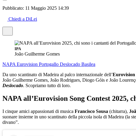
Pubblicato:
11 Maggio 2025 14:39
Chiedi a DiLei
IPA
João Guilherme Gomes
NAPA
Eurovision
Portogallo
Deslocado
Basilea
Da uno scantinato di Madeira al palco internazionale dell’
Eurovision
João Guilherme Gomes, João Rodrigues, Diogo Góis e João Lourenço Go
Deslocado
. Scopriamo tutto di loro.
NAPA all’Eurovision Song Contest 2025, chi
I cinque amici appassionati di musica
Francisco Sousa
(chitarra),
Jo
suonare insieme in uno scantinato della piccola isola di Madeira (la st
divano”.