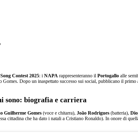
 Song Contest 2025
: i
NAPA
rappresenteranno il
Portogallo
alle semi
mes. Dopo un inaspettato successo sui social, pubblicano il primo al
 sono: biografia e carriera
ão Guilherme Gomes
(voce e chitarra),
João Rodrigues
(batteria),
Dio
essa cittadina che ha dato i natali a Cristiano Ronaldo). In onore di quel