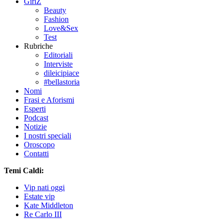
GirlZ
Beauty
Fashion
Love&Sex
Test
Rubriche
Editoriali
Interviste
dileicipiace
#bellastoria
Nomi
Frasi e Aforismi
Esperti
Podcast
Notizie
I nostri speciali
Oroscopo
Contatti
Temi Caldi:
Vip nati oggi
Estate vip
Kate Middleton
Re Carlo III