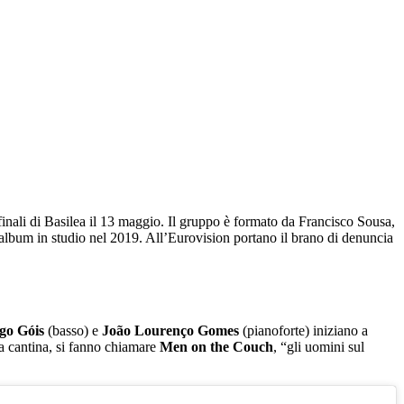
finali di Basilea il 13 maggio. Il gruppo è formato da Francisco Sousa,
bum in studio nel 2019. All’Eurovision portano il brano di denuncia
go Góis
(basso) e
João Lourenço Gomes
(pianoforte) iniziano a
la cantina, si fanno chiamare
Men on the Couch
, “gli uomini sul