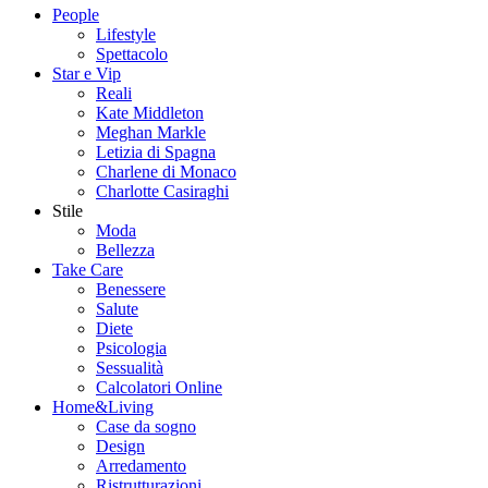
People
Lifestyle
Spettacolo
Star e Vip
Reali
Kate Middleton
Meghan Markle
Letizia di Spagna
Charlene di Monaco
Charlotte Casiraghi
Stile
Moda
Bellezza
Take Care
Benessere
Salute
Diete
Psicologia
Sessualità
Calcolatori Online
Home&Living
Case da sogno
Design
Arredamento
Ristrutturazioni