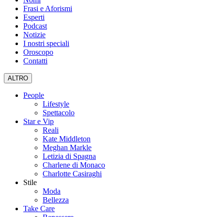
Frasi e Aforismi
Esperti
Podcast
Notizie
I nostri speciali
Oroscopo
Contatti
ALTRO
People
Lifestyle
Spettacolo
Star e Vip
Reali
Kate Middleton
Meghan Markle
Letizia di Spagna
Charlene di Monaco
Charlotte Casiraghi
Stile
Moda
Bellezza
Take Care