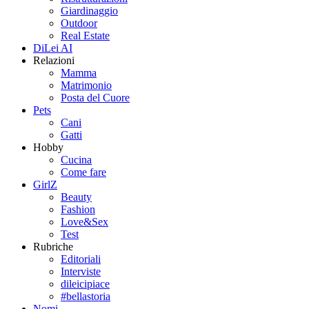
Giardinaggio
Outdoor
Real Estate
DiLei AI
Relazioni
Mamma
Matrimonio
Posta del Cuore
Pets
Cani
Gatti
Hobby
Cucina
Come fare
GirlZ
Beauty
Fashion
Love&Sex
Test
Rubriche
Editoriali
Interviste
dileicipiace
#bellastoria
Nomi