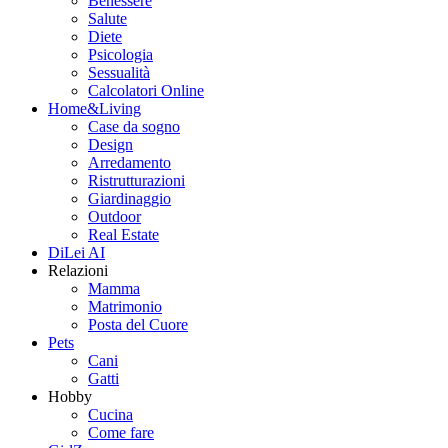
Benessere
Salute
Diete
Psicologia
Sessualità
Calcolatori Online
Home&Living
Case da sogno
Design
Arredamento
Ristrutturazioni
Giardinaggio
Outdoor
Real Estate
DiLei AI
Relazioni
Mamma
Matrimonio
Posta del Cuore
Pets
Cani
Gatti
Hobby
Cucina
Come fare