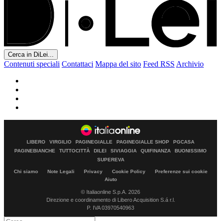
Cerca in DiLei...
Contenuti speciali
Contattaci
Mappa del sito
Feed RSS
Archivio
LIBERO
VIRGILIO
PAGINEGIALLE
PAGINEGIALLE SHOP
PGCASA
PAGINEBIANCHE
TUTTOCITTÀ
DILEI
SIVIAGGIA
QUIFINANZA
BUONISSIMO
SUPEREVA
Chi siamo
Note Legali
Privacy
Cookie Policy
Preferenze sui cookie
Aiuto
© Italiaonline S.p.A. 2026
Direzione e coordinamento di Libero Acquisition S.á r.l.
P. IVA 03970540963