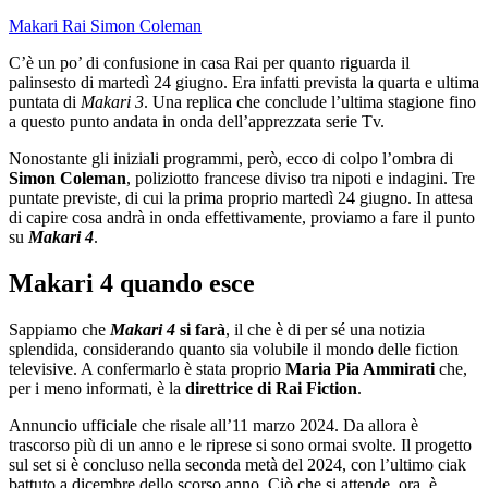
Makari
Rai
Simon Coleman
C’è un po’ di confusione in casa Rai per quanto riguarda il
palinsesto di martedì 24 giugno. Era infatti prevista la quarta e ultima
puntata di
Makari 3
. Una replica che conclude l’ultima stagione fino
a questo punto andata in onda dell’apprezzata serie Tv.
Nonostante gli iniziali programmi, però, ecco di colpo l’ombra di
Simon Coleman
, poliziotto francese diviso tra nipoti e indagini. Tre
puntate previste, di cui la prima proprio martedì 24 giugno. In attesa
di capire cosa andrà in onda effettivamente, proviamo a fare il punto
su
Makari 4
.
Makari 4 quando esce
Sappiamo che
Makari 4
si farà
, il che è di per sé una notizia
splendida, considerando quanto sia volubile il mondo delle fiction
televisive. A confermarlo è stata proprio
Maria Pia Ammirati
che,
per i meno informati, è la
direttrice di Rai Fiction
.
Annuncio ufficiale che risale all’11 marzo 2024. Da allora è
trascorso più di un anno e le riprese si sono ormai svolte. Il progetto
sul set si è concluso nella seconda metà del 2024, con l’ultimo ciak
battuto a dicembre dello scorso anno. Ciò che si attende, ora, è