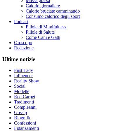
Massa grassa
Calorie giornaliere
Calorie bruciate camminando
Consumo calorico degli sport
Podcast
Pillole di Mindfulness
Pillole di Salute
Come Cani e Gatti
Oroscopo
Redazione
Ultime notizie
First Lady
Influencer
Reality Show
Social
Modelle
Red Carpet
Tradimenti
Compleanni
Gossip
Biografie
Confessioni
Fidanzamenti