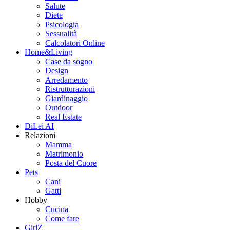
Salute
Diete
Psicologia
Sessualità
Calcolatori Online
Home&Living
Case da sogno
Design
Arredamento
Ristrutturazioni
Giardinaggio
Outdoor
Real Estate
DiLei AI
Relazioni
Mamma
Matrimonio
Posta del Cuore
Pets
Cani
Gatti
Hobby
Cucina
Come fare
GirlZ