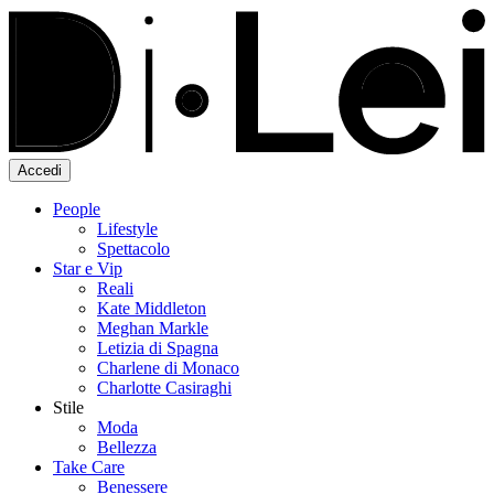
Accedi
People
Lifestyle
Spettacolo
Star e Vip
Reali
Kate Middleton
Meghan Markle
Letizia di Spagna
Charlene di Monaco
Charlotte Casiraghi
Stile
Moda
Bellezza
Take Care
Benessere