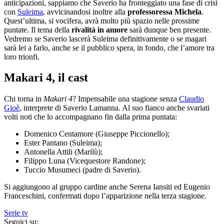
anticipazioni, sappiamo che Saverio ha fronteggiato una fase di crisi
con
Suleima
, avvicinandosi inoltre alla
professoressa Michela
.
Quest’ultima, si vocifera, avrà molto più spazio nelle prossime
puntate. Il tema della
rivalità in amore
sarà dunque ben presente.
Vedremo se Saverio lascerà Suleima definitivamente o se magari
sarà lei a farlo, anche se il pubblico spera, in fondo, che l’amore tra
loro trionfi.
Makari 4, il cast
Chi torna in
Makari 4
? Impensabile una stagione senza
Claudio
Gioè
, interprete di Saverio Lamanna. Al suo fianco anche svariati
volti noti che lo accompagnano fin dalla prima puntata:
Domenico Centamore (Giuseppe Piccionello);
Ester Pantano (Suleima);
Antonella Attili (Marilù);
Filippo Luna (Vicequestore Randone);
Tuccio Musumeci (padre di Saverio).
Si aggiungono al gruppo cardine anche Serena Iansiti ed Eugenio
Franceschini, confermati dopo l’apparizione nella terza stagione.
Serie tv
Seguici su: