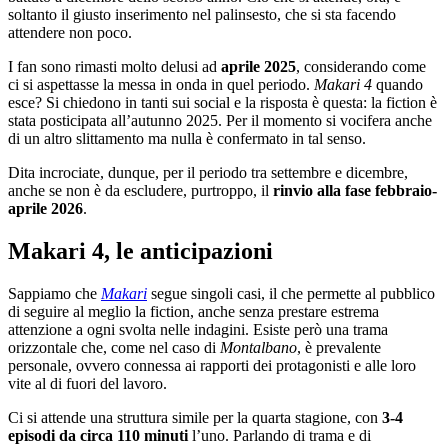
soltanto il giusto inserimento nel palinsesto, che si sta facendo
attendere non poco.
I fan sono rimasti molto delusi ad
aprile 2025
, considerando come
ci si aspettasse la messa in onda in quel periodo.
Makari 4
quando
esce? Si chiedono in tanti sui social e la risposta è questa: la fiction è
stata posticipata all’autunno 2025. Per il momento si vocifera anche
di un altro slittamento ma nulla è confermato in tal senso.
Dita incrociate, dunque, per il periodo tra settembre e dicembre,
anche se non è da escludere, purtroppo, il
rinvio alla fase febbraio-
aprile 2026
.
Makari 4, le anticipazioni
Sappiamo che
Makari
segue singoli casi, il che permette al pubblico
di seguire al meglio la fiction, anche senza prestare estrema
attenzione a ogni svolta nelle indagini. Esiste però una trama
orizzontale che, come nel caso di
Montalbano
, è prevalente
personale, ovvero connessa ai rapporti dei protagonisti e alle loro
vite al di fuori del lavoro.
Ci si attende una struttura simile per la quarta stagione, con
3-4
episodi da circa 110 minuti
l’uno. Parlando di trama e di