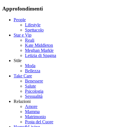
Approfondimenti
People
Lifestyle
Spettacolo
Star e Vip
Reali
Kate Middleton
Meghan Markle
Letizia di Spagna
Stile
Moda
Bellezza
Take Care
Benessere
Salute
Psicologia
Sessualità
Relazioni
Amore
Mamma
Matrimonio
Posta del Cuore
Home&Living