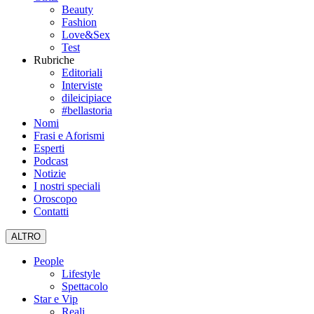
Beauty
Fashion
Love&Sex
Test
Rubriche
Editoriali
Interviste
dileicipiace
#bellastoria
Nomi
Frasi e Aforismi
Esperti
Podcast
Notizie
I nostri speciali
Oroscopo
Contatti
ALTRO
People
Lifestyle
Spettacolo
Star e Vip
Reali