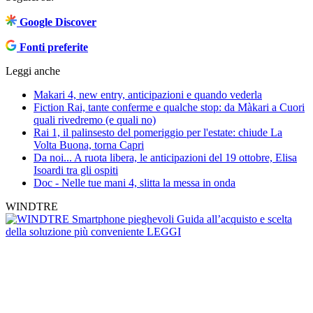
Google Discover
Fonti preferite
Leggi anche
Makari 4, new entry, anticipazioni e quando vederla
Fiction Rai, tante conferme e qualche stop: da Màkari a Cuori
quali rivedremo (e quali no)
Rai 1, il palinsesto del pomeriggio per l'estate: chiude La
Volta Buona, torna Capri
Da noi... A ruota libera, le anticipazioni del 19 ottobre, Elisa
Isoardi tra gli ospiti
Doc - Nelle tue mani 4, slitta la messa in onda
WINDTRE
Smartphone pieghevoli
Guida all’acquisto e scelta
della soluzione più conveniente
LEGGI