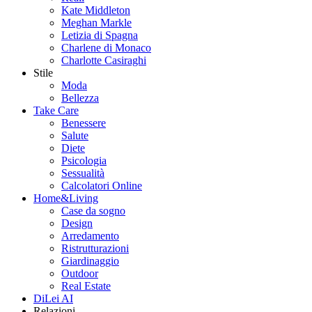
Kate Middleton
Meghan Markle
Letizia di Spagna
Charlene di Monaco
Charlotte Casiraghi
Stile
Moda
Bellezza
Take Care
Benessere
Salute
Diete
Psicologia
Sessualità
Calcolatori Online
Home&Living
Case da sogno
Design
Arredamento
Ristrutturazioni
Giardinaggio
Outdoor
Real Estate
DiLei AI
Relazioni