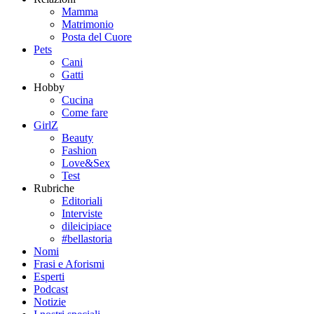
Mamma
Matrimonio
Posta del Cuore
Pets
Cani
Gatti
Hobby
Cucina
Come fare
GirlZ
Beauty
Fashion
Love&Sex
Test
Rubriche
Editoriali
Interviste
dileicipiace
#bellastoria
Nomi
Frasi e Aforismi
Esperti
Podcast
Notizie