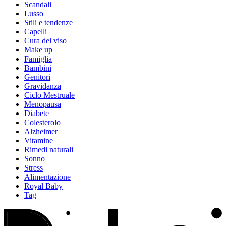
Scandali
Lusso
Stili e tendenze
Capelli
Cura del viso
Make up
Famiglia
Bambini
Genitori
Gravidanza
Ciclo Mestruale
Menopausa
Diabete
Colesterolo
Alzheimer
Vitamine
Rimedi naturali
Sonno
Stress
Alimentazione
Royal Baby
Tag