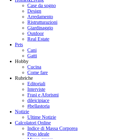
Case da sogno
Design
Arredamento
Ristrutturazioni
Giardinaggio
Outdoor
Real Estate
Pets
Cani
Gatti
Hobby
Cucina
Come fare
Rubriche
Editoriali
Interviste
Frasi e Aforismi
dileicipiace
#bellastoria
Notizie
Ultime Notizie
Calcolatori Online
Indice di Massa Corporea
Peso ideale