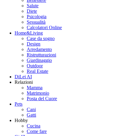
Benessere
Salute
Diete
Psicologia
Sessualità
Calcolatori Online
Home&Living
Case da sogno
Design
Arredamento
Ristrutturazioni
Giardinaggio
Outdoor
Real Estate
DiLei AI
Relazioni
Mamma
Matrimonio
Posta del Cuore
Pets
Cani
Gatti
Hobby
Cucina
Come fare