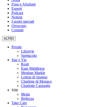
Frasi e Aforismi
Esperti
Podcast
Notizie
I nostri speciali
Oroscopo
Contatti
ALTRO
People
Lifestyle
Spettacolo
Star e Vip
Reali
Kate Middleton
Meghan Markle
Letizia di Spagna
Charlene di Monaco
Charlotte Casiraghi
Stile
Moda
Bellezza
Take Care