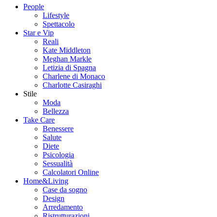
People
Lifestyle
Spettacolo
Star e Vip
Reali
Kate Middleton
Meghan Markle
Letizia di Spagna
Charlene di Monaco
Charlotte Casiraghi
Stile
Moda
Bellezza
Take Care
Benessere
Salute
Diete
Psicologia
Sessualità
Calcolatori Online
Home&Living
Case da sogno
Design
Arredamento
Ristrutturazioni