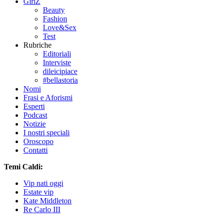
GirlZ
Beauty
Fashion
Love&Sex
Test
Rubriche
Editoriali
Interviste
dileicipiace
#bellastoria
Nomi
Frasi e Aforismi
Esperti
Podcast
Notizie
I nostri speciali
Oroscopo
Contatti
Temi Caldi:
Vip nati oggi
Estate vip
Kate Middleton
Re Carlo III