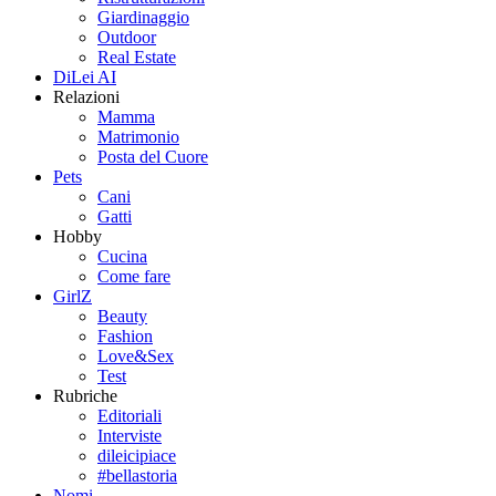
Giardinaggio
Outdoor
Real Estate
DiLei AI
Relazioni
Mamma
Matrimonio
Posta del Cuore
Pets
Cani
Gatti
Hobby
Cucina
Come fare
GirlZ
Beauty
Fashion
Love&Sex
Test
Rubriche
Editoriali
Interviste
dileicipiace
#bellastoria
Nomi