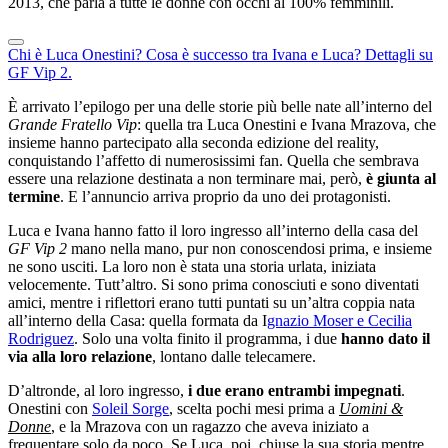
2013, che parla a tutte le donne con occhi al 100% femminili.
Chi è Luca Onestini?
Cosa è successo tra Ivana e Luca?
Dettagli su
GF Vip 2.
È arrivato l’epilogo per una delle storie più belle nate all’interno del
Grande Fratello Vip
: quella tra Luca Onestini e Ivana Mrazova, che
insieme hanno partecipato alla seconda edizione del reality,
conquistando l’affetto di numerosissimi fan. Quella che sembrava
essere una relazione destinata a non terminare mai, però,
è giunta al
termine
. E l’annuncio arriva proprio da uno dei protagonisti.
Luca e Ivana hanno fatto il loro ingresso all’interno della casa del
GF Vip 2
mano nella mano, pur non conoscendosi prima, e insieme
ne sono usciti. La loro non è stata una storia urlata, iniziata
velocemente. Tutt’altro. Si sono prima conosciuti e sono diventati
amici, mentre i riflettori erano tutti puntati su un’altra coppia nata
all’interno della Casa: quella formata da I
gnazio Moser e Cecilia
Rodriguez
. Solo una volta finito il programma, i due
hanno dato il
via alla loro relazione
, lontano dalle telecamere.
D’altronde, al loro ingresso,
i due erano entrambi impegnati
.
Onestini con
Soleil Sorge
, scelta pochi mesi prima a
Uomini &
Donne
, e la Mrazova con un ragazzo che aveva iniziato a
frequentare solo da poco. Se Luca, poi, chiuse la sua storia mentre