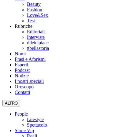
Beauty
Fashion
Love&Sex
Test
Rubriche
Editoriali
Interviste
dileicipiace
#bellastoria
Nomi
Frasi e Aforismi
Esperti
Podcast
Notizie
I nostri speciali
Oroscopo
Contatti
ALTRO
People
Lifestyle
Spettacolo
Star e Vip
Reali