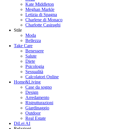
Kate Middleton
Meghan Markle
Letizia di Spagna
Charlene di Monaco
Charlotte Casiraghi
Stile
Moda
Bellezza
Take Care
Benessere
Salute
Diete
Psicologia
Sessualità
Calcolatori Online
Home&Living
Case da sogno
Design
Arredamento
Ristrutturazioni
Giardinaggio
Outdoor
Real Estate
DiLei AI
Relazioni