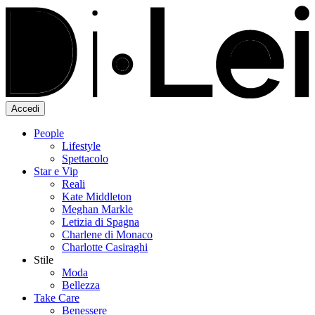
Accedi
People
Lifestyle
Spettacolo
Star e Vip
Reali
Kate Middleton
Meghan Markle
Letizia di Spagna
Charlene di Monaco
Charlotte Casiraghi
Stile
Moda
Bellezza
Take Care
Benessere