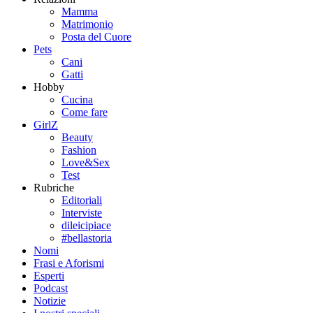
Mamma
Matrimonio
Posta del Cuore
Pets
Cani
Gatti
Hobby
Cucina
Come fare
GirlZ
Beauty
Fashion
Love&Sex
Test
Rubriche
Editoriali
Interviste
dileicipiace
#bellastoria
Nomi
Frasi e Aforismi
Esperti
Podcast
Notizie