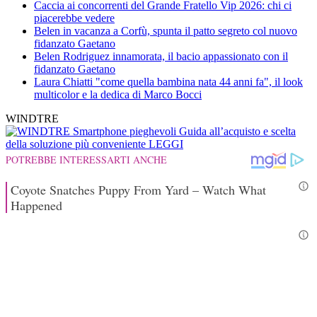
Caccia ai concorrenti del Grande Fratello Vip 2026: chi ci
piacerebbe vedere
Belen in vacanza a Corfù, spunta il patto segreto col nuovo
fidanzato Gaetano
Belen Rodriguez innamorata, il bacio appassionato con il
fidanzato Gaetano
Laura Chiatti "come quella bambina nata 44 anni fa", il look
multicolor e la dedica di Marco Bocci
WINDTRE
Smartphone pieghevoli
Guida all’acquisto e scelta
della soluzione più conveniente
LEGGI