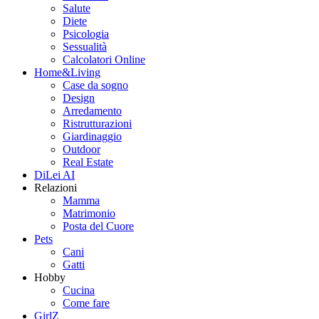
Salute
Diete
Psicologia
Sessualità
Calcolatori Online
Home&Living
Case da sogno
Design
Arredamento
Ristrutturazioni
Giardinaggio
Outdoor
Real Estate
DiLei AI
Relazioni
Mamma
Matrimonio
Posta del Cuore
Pets
Cani
Gatti
Hobby
Cucina
Come fare
GirlZ