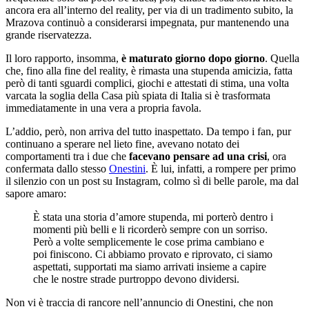
ancora era all’interno del reality, per via di un tradimento subito, la
Mrazova continuò a considerarsi impegnata, pur mantenendo una
grande riservatezza.
Il loro rapporto, insomma,
è maturato giorno dopo giorno
. Quella
che, fino alla fine del reality, è rimasta una stupenda amicizia, fatta
però di tanti sguardi complici, giochi e attestati di stima, una volta
varcata la soglia della Casa più spiata di Italia si è trasformata
immediatamente in una vera a propria favola.
L’addio, però, non arriva del tutto inaspettato. Da tempo i fan, pur
continuano a sperare nel lieto fine, avevano notato dei
comportamenti tra i due che
facevano pensare ad una crisi
, ora
confermata dallo stesso
Onestini
. È lui, infatti, a rompere per primo
il silenzio con un post su Instagram, colmo sì di belle parole, ma dal
sapore amaro:
È stata una storia d’amore stupenda, mi porterò dentro i
momenti più belli e li ricorderò sempre con un sorriso.
Però a volte semplicemente le cose prima cambiano e
poi finiscono. Ci abbiamo provato e riprovato, ci siamo
aspettati, supportati ma siamo arrivati insieme a capire
che le nostre strade purtroppo devono dividersi.
Non vi è traccia di rancore nell’annuncio di Onestini, che non