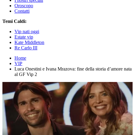
I nostri speciali
Oroscopo
Contatti
Temi Caldi:
Vip nati oggi
Estate vip
Kate Middleton
Re Carlo III
Home
VIP
Luca Onestini e Ivana Mrazova: fine della storia d’amore nata
al GF Vip 2