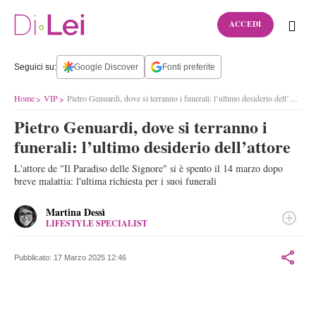
ACCEDI
Seguici su:
Google Discover
Fonti preferite
Home
VIP
Pietro Genuardi, dove si terranno i funerali: l’ultimo desiderio dell’attore
Pietro Genuardi, dove si terranno i
funerali: l’ultimo desiderio dell’attore
L'attore de "Il Paradiso delle Signore" si è spento il 14 marzo dopo
breve malattia: l'ultima richiesta per i suoi funerali
Martina Dessì
LIFESTYLE SPECIALIST
LINKEDIN
Content editor di tv, musica e spettacolo. Appassionata di
televisione da sempre, designer di gioielli a tempo perso: ama i
Pubblicato:
17 Marzo 2025 12:46
particolari, le storie e tutto quello che brilla.