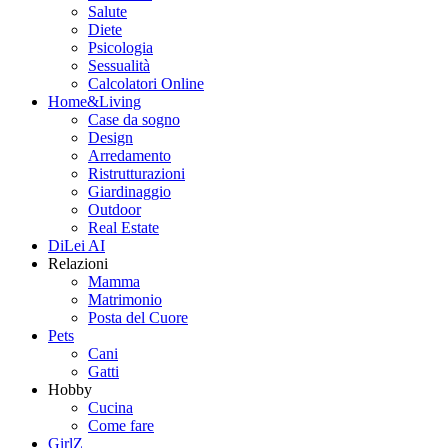
Salute
Diete
Psicologia
Sessualità
Calcolatori Online
Home&Living
Case da sogno
Design
Arredamento
Ristrutturazioni
Giardinaggio
Outdoor
Real Estate
DiLei AI
Relazioni
Mamma
Matrimonio
Posta del Cuore
Pets
Cani
Gatti
Hobby
Cucina
Come fare
GirlZ