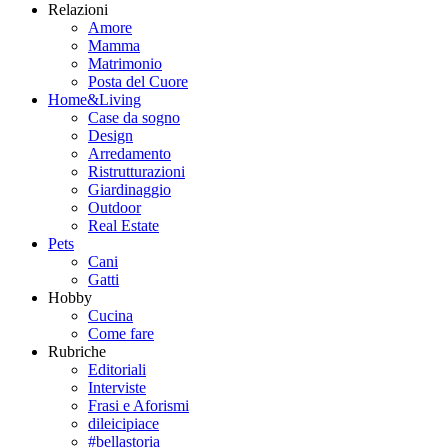
Relazioni
Amore
Mamma
Matrimonio
Posta del Cuore
Home&Living
Case da sogno
Design
Arredamento
Ristrutturazioni
Giardinaggio
Outdoor
Real Estate
Pets
Cani
Gatti
Hobby
Cucina
Come fare
Rubriche
Editoriali
Interviste
Frasi e Aforismi
dileicipiace
#bellastoria