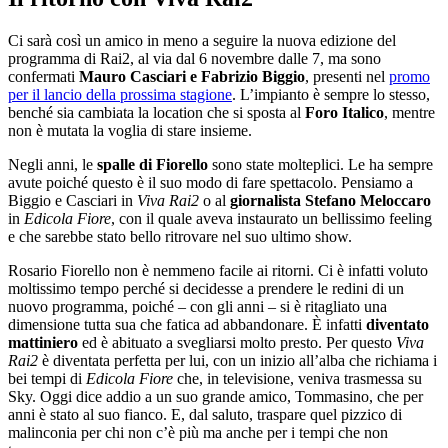
Ci sarà così un amico in meno a seguire la nuova edizione del
programma di Rai2, al via dal 6 novembre dalle 7, ma sono
confermati
Mauro Casciari e Fabrizio Biggio
, presenti nel
promo
per il lancio della prossima stagione
. L’impianto è sempre lo stesso,
benché sia cambiata la location che si sposta al
Foro Italico
, mentre
non è mutata la voglia di stare insieme.
Negli anni, le
spalle di Fiorello
sono state molteplici. Le ha sempre
avute poiché questo è il suo modo di fare spettacolo. Pensiamo a
Biggio e Casciari in
Viva Rai2
o al
giornalista Stefano Meloccaro
in
Edicola Fiore
, con il quale aveva instaurato un bellissimo feeling
e che sarebbe stato bello ritrovare nel suo ultimo show.
Rosario Fiorello non è nemmeno facile ai ritorni. Ci è infatti voluto
moltissimo tempo perché si decidesse a prendere le redini di un
nuovo programma, poiché – con gli anni – si è ritagliato una
dimensione tutta sua che fatica ad abbandonare. È infatti
diventato
mattiniero
ed è abituato a svegliarsi molto presto. Per questo
Viva
Rai2
è diventata perfetta per lui, con un inizio all’alba che richiama i
bei tempi di
Edicola Fiore
che, in televisione, veniva trasmessa su
Sky. Oggi dice addio a un suo grande amico, Tommasino, che per
anni è stato al suo fianco. E, dal saluto, traspare quel pizzico di
malinconia per chi non c’è più ma anche per i tempi che non