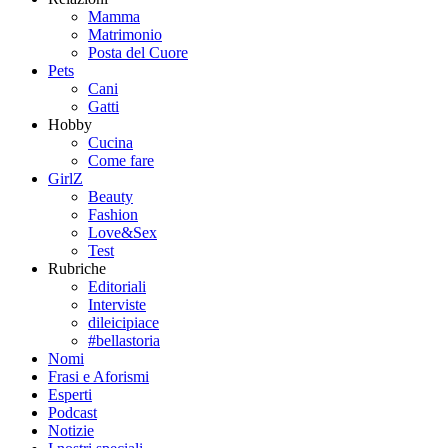
Mamma
Matrimonio
Posta del Cuore
Pets
Cani
Gatti
Hobby
Cucina
Come fare
GirlZ
Beauty
Fashion
Love&Sex
Test
Rubriche
Editoriali
Interviste
dileicipiace
#bellastoria
Nomi
Frasi e Aforismi
Esperti
Podcast
Notizie