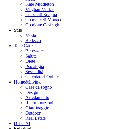
Kate Middleton
Meghan Markle
Letizia di Spagna
Charlene di Monaco
Charlotte Casiraghi
Stile
Moda
Bellezza
Take Care
Benessere
Salute
Diete
Psicologia
Sessualità
Calcolatori Online
Home&Living
Case da sogno
Design
Arredamento
Ristrutturazioni
Giardinaggio
Outdoor
Real Estate
DiLei AI
Relazioni