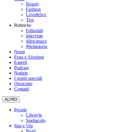
Beauty
Fashion
Love&Sex
Test
Rubriche
Editoriali
Interviste
dileicipiace
#bellastoria
Nomi
Frasi e Aforismi
Esperti
Podcast
Notizie
I nostri speciali
Oroscopo
Contatti
ALTRO
People
Lifestyle
Spettacolo
Star e Vip
Reali