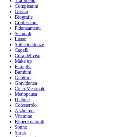
Tradimenti
Compleanni
Gossip
Biografie
Confessioni
Fidanzamenti
Scandali
Lusso
Stili e tendenze
Capelli
Cura del viso
Make up
Famiglia
Bambini
Genitori
Gravidanza
Ciclo Mestruale
Menopausa
Diabete
Colesterolo
Alzheimer
Vitamine
Rimedi naturali
Sonno
Stress