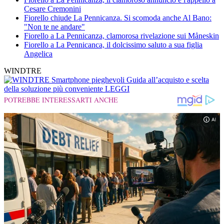
Cesare Cremonini
Fiorello chiude La Pennicanza. Si scomoda anche Al Bano:
"Non te ne andare"
Fiorello a La Pennicanza, clamorosa rivelazione sui Måneskin
Fiorello a La Pennicanca, il dolcissimo saluto a sua figlia
Angelica
WINDTRE
Smartphone pieghevoli
Guida all’acquisto e scelta
della soluzione più conveniente
LEGGI