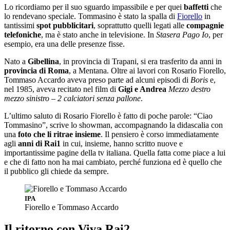
Lo ricordiamo per il suo sguardo impassibile e per quei
baffetti
che
lo rendevano speciale. Tommasino è stato la spalla di
Fiorello
in
tantissimi
spot pubblicitari
, soprattutto quelli legati alle
compagnie
telefoniche
, ma è stato anche in televisione. In
Stasera Pago Io
, per
esempio, era una delle presenze fisse.
Nato a
Gibellina
, in provincia di Trapani, si era trasferito da anni in
provincia di Roma
, a Mentana. Oltre ai lavori con Rosario Fiorello,
Tommaso Accardo aveva preso parte ad alcuni episodi di
Boris
e,
nel 1985, aveva recitato nel film di
Gigi e Andrea
Mezzo destro
mezzo sinistro – 2 calciatori senza pallone
.
L’ultimo saluto di Rosario Fiorello è fatto di poche parole: “Ciao
Tommasino”, scrive lo showman, accompagnando la didascalia con
una
foto che li ritrae insieme
. Il pensiero è corso immediatamente
agli
anni di Rai1
in cui, insieme, hanno scritto nuove e
importantissime pagine della tv italiana. Quella fatta come piace a lui
e che di fatto non ha mai cambiato, perché funziona ed è quello che
il pubblico gli chiede da sempre.
IPA
Fiorello e Tommaso Accardo
Il ritorno con Viva Rai2