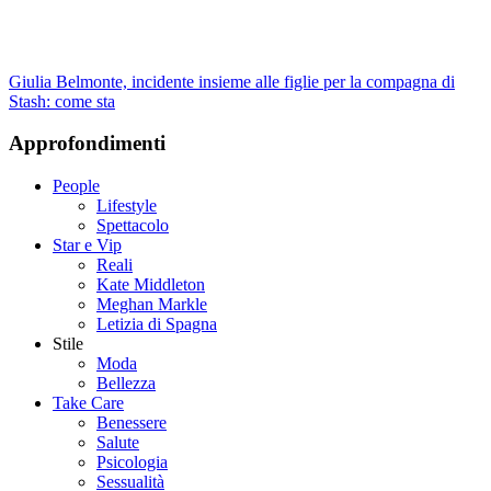
Giulia Belmonte, incidente insieme alle figlie per la compagna di
Stash: come sta
Approfondimenti
People
Lifestyle
Spettacolo
Star e Vip
Reali
Kate Middleton
Meghan Markle
Letizia di Spagna
Stile
Moda
Bellezza
Take Care
Benessere
Salute
Psicologia
Sessualità