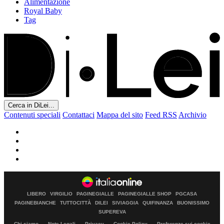
Alimentazione
Royal Baby
Tag
Cerca in DiLei...
Contenuti speciali
Contattaci
Mappa del sito
Feed RSS
Archivio
LIBERO
VIRGILIO
PAGINEGIALLE
PAGINEGIALLE SHOP
PGCASA
PAGINEBIANCHE
TUTTOCITTÀ
DILEI
SIVIAGGIA
QUIFINANZA
BUONISSIMO
SUPEREVA
Chi siamo
Note Legali
Privacy
Cookie Policy
Preferenze sui cookie