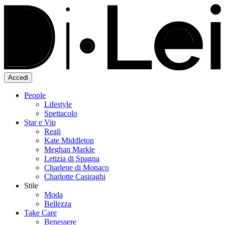
Accedi
People
Lifestyle
Spettacolo
Star e Vip
Reali
Kate Middleton
Meghan Markle
Letizia di Spagna
Charlene di Monaco
Charlotte Casiraghi
Stile
Moda
Bellezza
Take Care
Benessere