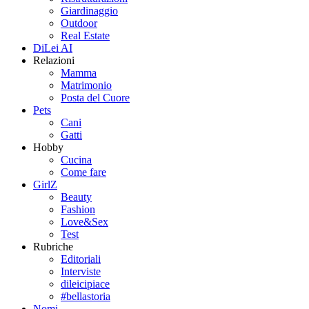
Giardinaggio
Outdoor
Real Estate
DiLei AI
Relazioni
Mamma
Matrimonio
Posta del Cuore
Pets
Cani
Gatti
Hobby
Cucina
Come fare
GirlZ
Beauty
Fashion
Love&Sex
Test
Rubriche
Editoriali
Interviste
dileicipiace
#bellastoria
Nomi