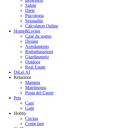
Benessere
Salute
Diete
Psicologia
Sessualità
Calcolatori Online
Home&Living
Case da sogno
Design
Arredamento
Ristrutturazioni
Giardinaggio
Outdoor
Real Estate
DiLei AI
Relazioni
Mamma
Matrimonio
Posta del Cuore
Pets
Cani
Gatti
Hobby
Cucina
Come fare