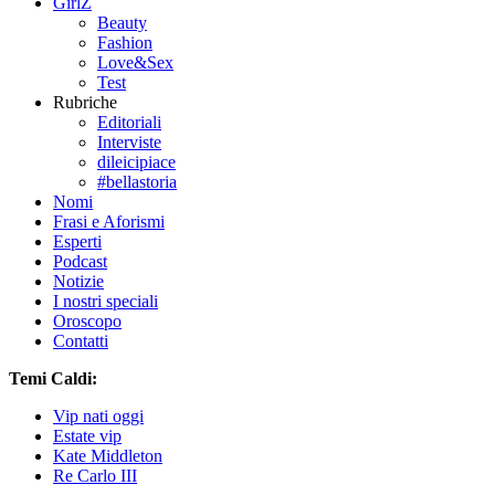
GirlZ
Beauty
Fashion
Love&Sex
Test
Rubriche
Editoriali
Interviste
dileicipiace
#bellastoria
Nomi
Frasi e Aforismi
Esperti
Podcast
Notizie
I nostri speciali
Oroscopo
Contatti
Temi Caldi:
Vip nati oggi
Estate vip
Kate Middleton
Re Carlo III