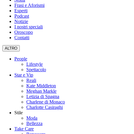
Frasi e Aforismi
Esperti
Podcast
Notizie
I nostri speciali
Oroscopo
Contatti
ALTRO
People
Lifestyle
Spettacolo
Star e Vip
Reali
Kate Middleton
Meghan Markle
Letizia di Spagna
Charlene di Monaco
Charlotte Casiraghi
Stile
Moda
Bellezza
Take Care