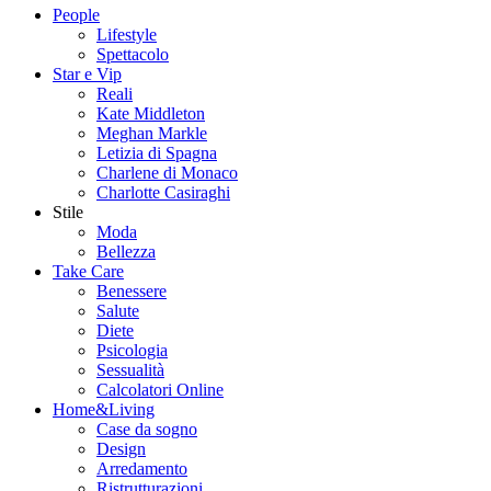
People
Lifestyle
Spettacolo
Star e Vip
Reali
Kate Middleton
Meghan Markle
Letizia di Spagna
Charlene di Monaco
Charlotte Casiraghi
Stile
Moda
Bellezza
Take Care
Benessere
Salute
Diete
Psicologia
Sessualità
Calcolatori Online
Home&Living
Case da sogno
Design
Arredamento
Ristrutturazioni