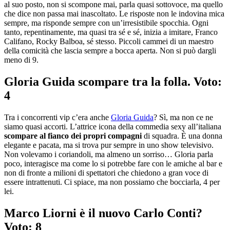
al suo posto, non si scompone mai, parla quasi sottovoce, ma quello
che dice non passa mai inascoltato. Le risposte non le indovina mica
sempre, ma risponde sempre con un’irresistibile spocchia. Ogni
tanto, repentinamente, ma quasi tra sé e sé, inizia a imitare, Franco
Califano, Rocky Balboa, sé stesso. Piccoli cammei di un maestro
della comicità che lascia sempre a bocca aperta. Non si può dargli
meno di 9.
Gloria Guida scompare tra la folla. Voto:
4
Tra i concorrenti vip c’era anche
Gloria Guida
? Sì, ma non ce ne
siamo quasi accorti. L’attrice icona della commedia sexy all’italiana
scompare al fianco dei propri compagni
di squadra. È una donna
elegante e pacata, ma si trova pur sempre in uno show televisivo.
Non volevamo i coriandoli, ma almeno un sorriso… Gloria parla
poco, interagisce ma come lo si potrebbe fare con le amiche al bar e
non di fronte a milioni di spettatori che chiedono a gran voce di
essere intrattenuti. Ci spiace, ma non possiamo che bocciarla, 4 per
lei.
Marco Liorni è il nuovo Carlo Conti?
Voto: 8