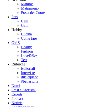
Mamma
Matrimonio
Posta del Cuore
Pets
Cani
Gatti
Hobby
Cucina
Come fare
GirlZ
Beauty
Fashion
Love&Sex
Test
Rubriche
Editoriali
Interviste
dileicipiace
#bellastoria
Nomi
Frasi e Aforismi
Esperti
Podcast
Notizie