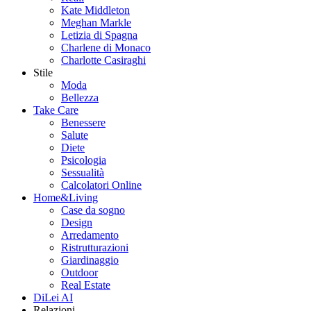
Kate Middleton
Meghan Markle
Letizia di Spagna
Charlene di Monaco
Charlotte Casiraghi
Stile
Moda
Bellezza
Take Care
Benessere
Salute
Diete
Psicologia
Sessualità
Calcolatori Online
Home&Living
Case da sogno
Design
Arredamento
Ristrutturazioni
Giardinaggio
Outdoor
Real Estate
DiLei AI
Relazioni