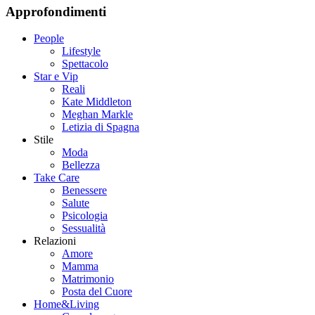
Approfondimenti
People
Lifestyle
Spettacolo
Star e Vip
Reali
Kate Middleton
Meghan Markle
Letizia di Spagna
Stile
Moda
Bellezza
Take Care
Benessere
Salute
Psicologia
Sessualità
Relazioni
Amore
Mamma
Matrimonio
Posta del Cuore
Home&Living