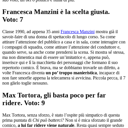
Francesca Manzini è la scelta giusta.
Voto: 7
Classe 1990, ad appena 35 anni
Francesca Manzini
mostra già il
savoir-faire di una donna di spettacolo di lungo corso. Sa come
attirare l’attenzione del pubblico a casa e in sala, come interagire con
i compagni di squadra, come attirare l’attenzione del conduttore e,
quando serve, sa anche come prendersi la scena. Si mostra sé stessa,
ma non dimentica mai di essere un’imitatrice e, appena può,
inserisce qui e lì la macchietta dei personaggi che formano il suo
repertorio comico. È brava, ma se dobbiamo trovarle un difetto, a
volte Francesca diventa
un po’ troppo manieristica
, incapace di
non fare smorfie appena la telecamera si avvicina. Piccola pecca, il 7
non glielo toglie nessuno.
Max Tortora, gli basta poco per far
ridere. Voto: 9
Max Tortora, senza sforzo, è stato l’ospite più simpatico di questa
prima puntata di
Chi può batterci?
Non si è mica sforzato il grande
comico,
a lui far ridere viene naturale
. Resta quasi sempre seduto