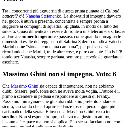
Tra i concorrenti più agguerriti di questa prima puntata di
Chi può
batterci?
c’è
Natasha Stefanenko
. La showgirl si impegna davvero
nel gioco, è attiva e presente, concentrata e sempre pronta a
suggerire ai compagni di squadra. Spigliata, in modo del tutto del
sincero. Quasi dimentica di essere di fronte a una telecamera si lascia
andare a
commenti ingenui e spassosi
, come quando immagina le
dimensioni esatte del reggiseno di Sabrina Salerno o indica Valeria
Marini come “stonata come una campana”, per poi scusarsi
ricordandosi che Marini, tra le altre cose, è pure cantante. Un bell’8
tondo per Natasha, sempre garbata, sempre piacevole da guardare e
ascoltare.
Massimo Ghini non si impegna. Voto: 6
Che
Massimo Ghini
sia capace di intrattenere, non ne abbiamo
dubbi. Stasera, però, forse non ne aveva molta voglia. L’attore è il
primo a scendere in pedana e rispondere ai quesiti di Franky.
Possiamo immaginare che gli autori abbiamo preferito andare sul
sicuro, lasciando che ad aprire le danze fosse il personaggio più
carismatico della serata. E invece… Massimo Ghini
resta in
sordina
. Non si espone troppo, scherza ma giusto un attimo,
insomma è capace ma non si applica. E lo stesso facciamo noi con il
suo voto, un bel 6 politico e nulla di più.