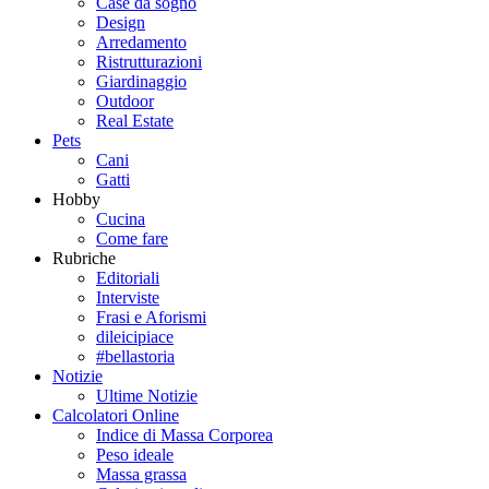
Case da sogno
Design
Arredamento
Ristrutturazioni
Giardinaggio
Outdoor
Real Estate
Pets
Cani
Gatti
Hobby
Cucina
Come fare
Rubriche
Editoriali
Interviste
Frasi e Aforismi
dileicipiace
#bellastoria
Notizie
Ultime Notizie
Calcolatori Online
Indice di Massa Corporea
Peso ideale
Massa grassa