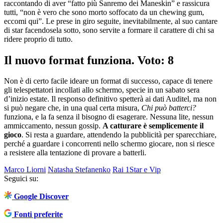
raccontando di aver “fatto più Sanremo dei Maneskin” e rassicura
tutti, “non è vero che sono morto soffocato da un chewing gum,
eccomi qui”. Le prese in giro seguite, inevitabilmente, al suo cantare
di star facendosela sotto, sono servite a formare il carattere di chi sa
ridere proprio di tutto.
Il nuovo format funziona. Voto: 8
Non è di certo facile ideare un format di successo, capace di tenere
gli telespettatori incollati allo schermo, specie in un sabato sera
d’inizio estate. Il responso definitivo spetterà ai dati Auditel, ma non
si può negare che, in una qual certa misura,
Chi può batterci?
funziona, e la fa senza il bisogno di esagerare. Nessuna lite, nessun
ammiccamento, nessun gossip.
A catturare è semplicemente il
gioco
. Si resta a guardare, attendendo la pubblicità per sparecchiare,
perché a guardare i concorrenti nello schermo giocare, non si riesce
a resistere alla tentazione di provare a batterli.
Marco Liorni
Natasha Stefanenko
Rai 1
Star e Vip
Seguici su:
Google Discover
Fonti preferite