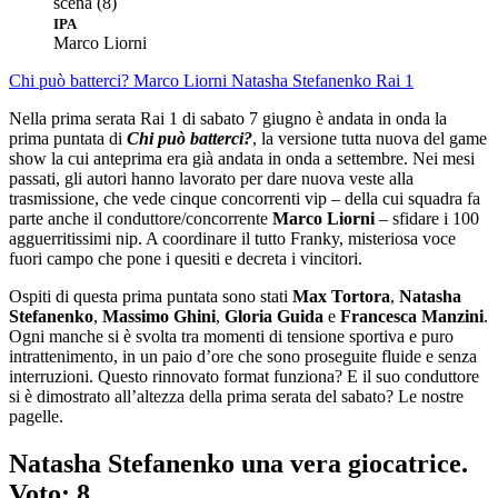
IPA
Marco Liorni
Chi può batterci?
Marco Liorni
Natasha Stefanenko
Rai 1
Nella prima serata Rai 1 di sabato 7 giugno è andata in onda la
prima puntata di
Chi può batterci?
, la versione tutta nuova del game
show la cui anteprima era già andata in onda a settembre. Nei mesi
passati, gli autori hanno lavorato per dare nuova veste alla
trasmissione, che vede cinque concorrenti vip – della cui squadra fa
parte anche il conduttore/concorrente
Marco Liorni
– sfidare i 100
agguerritissimi nip. A coordinare il tutto Franky, misteriosa voce
fuori campo che pone i quesiti e decreta i vincitori.
Ospiti di questa prima puntata sono stati
Max Tortora
,
Natasha
Stefanenko
,
Massimo Ghini
,
Gloria Guida
e
Francesca Manzini
.
Ogni manche si è svolta tra momenti di tensione sportiva e puro
intrattenimento, in un paio d’ore che sono proseguite fluide e senza
interruzioni. Questo rinnovato format funziona? E il suo conduttore
si è dimostrato all’altezza della prima serata del sabato? Le nostre
pagelle.
Natasha Stefanenko una vera giocatrice.
Voto: 8