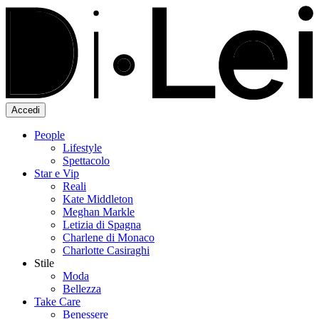
Accedi
People
Lifestyle
Spettacolo
Star e Vip
Reali
Kate Middleton
Meghan Markle
Letizia di Spagna
Charlene di Monaco
Charlotte Casiraghi
Stile
Moda
Bellezza
Take Care
Benessere