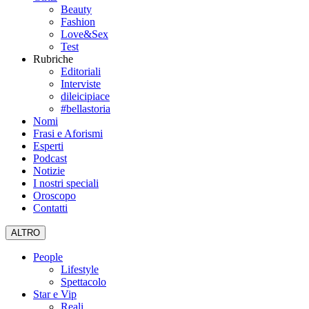
Beauty
Fashion
Love&Sex
Test
Rubriche
Editoriali
Interviste
dileicipiace
#bellastoria
Nomi
Frasi e Aforismi
Esperti
Podcast
Notizie
I nostri speciali
Oroscopo
Contatti
ALTRO
People
Lifestyle
Spettacolo
Star e Vip
Reali