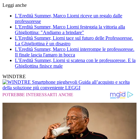
Leggi anche
L’Eredità Summer, Marco Liorni riceve un regalo dalle
professoresse
L'Eredità Summer, Marco Liorni festeggia la vittoria alla
Ghigliottina: "Andiamo a brindare"
L'Eredità Summer, Liorni tace sul futuro delle Professoresse.
La Ghigliottina è un disastro
L'Eredità Summer, Marco Liorni interrompe le professoresse.
Il finale lascia l'amaro in bocca
L’Eredità Summer, Liorni si scatena con le professoresse. E la
Ghigliottina finisce male
WINDTRE
Smartphone pieghevoli
Guida all’acquisto e scelta
della soluzione più conveniente
LEGGI