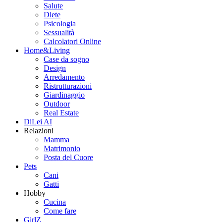
Salute
Diete
Psicologia
Sessualità
Calcolatori Online
Home&Living
Case da sogno
Design
Arredamento
Ristrutturazioni
Giardinaggio
Outdoor
Real Estate
DiLei AI
Relazioni
Mamma
Matrimonio
Posta del Cuore
Pets
Cani
Gatti
Hobby
Cucina
Come fare
GirlZ