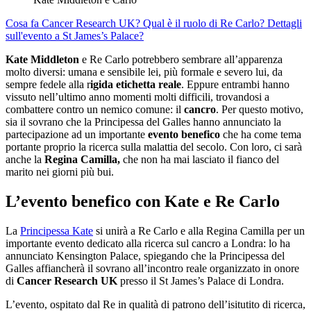
Cosa fa Cancer Research UK?
Qual è il ruolo di Re Carlo?
Dettagli
sull'evento a St James’s Palace?
Kate Middleton
e Re Carlo potrebbero sembrare all’apparenza
molto diversi: umana e sensibile lei, più formale e severo lui, da
sempre fedele alla r
igida etichetta reale
. Eppure entrambi hanno
vissuto nell’ultimo anno momenti molti difficili, trovandosi a
combattere contro un nemico comune: il
cancro
. Per questo motivo,
sia il sovrano che la Principessa del Galles hanno annunciato la
partecipazione ad un importante
evento benefico
che ha come tema
portante proprio la ricerca sulla malattia del secolo. Con loro, ci sarà
anche la
Regina Camilla,
che non ha mai lasciato il fianco del
marito nei giorni più bui.
L’evento benefico con Kate e Re Carlo
La
Principessa Kate
si unirà a Re Carlo e alla Regina Camilla per un
importante evento dedicato alla ricerca sul cancro a Londra: lo ha
annunciato Kensington Palace, spiegando che la Principessa del
Galles affiancherà il sovrano all’incontro reale organizzato in onore
di
Cancer Research UK
presso il St James’s Palace di Londra.
L’evento, ospitato dal Re in qualità di patrono dell’isitutito di ricerca,