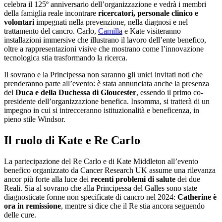
celebra il 125º anniversario dell’organizzazione e vedrà i membri
della famiglia reale incontrare
ricercatori, personale clinico e
volontari
impegnati nella prevenzione, nella diagnosi e nel
trattamento del cancro. Carlo,
Camilla
e Kate visiteranno
installazioni immersive che illustrano il lavoro dell’ente benefico,
oltre a rappresentazioni visive che mostrano come l’innovazione
tecnologica stia trasformando la ricerca.
Il sovrano e la Principessa non saranno gli unici invitati noti che
prenderanno parte all’evento: è stata annunciata anche la presenza
del
Duca e della Duchessa di Gloucester
, essendo il primo co-
presidente dell’organizzazione benefica. Insomma, si tratterà di un
impegno in cui si intrecceranno istituzionalità e beneficenza, in
pieno stile Windsor.
Il ruolo di Kate e Re Carlo
La partecipazione del Re Carlo e di Kate Middleton all’evento
benefico organizzato da Cancer Research UK assume una rilevanza
ancor più forte alla luce dei
recenti problemi di salute
dei due
Reali. Sia al sovrano che alla Principessa del Galles sono state
diagnosticate forme non specificate di cancro nel 2024:
Catherine è
ora in remissione
, mentre si dice che il Re stia ancora seguendo
delle cure.