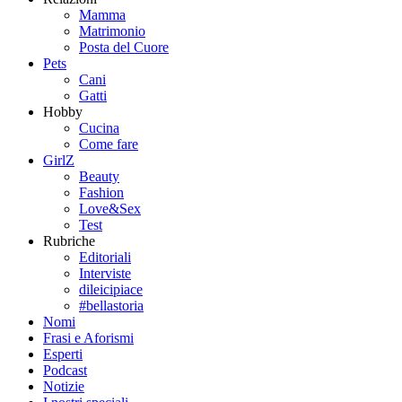
Mamma
Matrimonio
Posta del Cuore
Pets
Cani
Gatti
Hobby
Cucina
Come fare
GirlZ
Beauty
Fashion
Love&Sex
Test
Rubriche
Editoriali
Interviste
dileicipiace
#bellastoria
Nomi
Frasi e Aforismi
Esperti
Podcast
Notizie