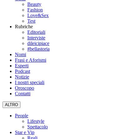
Beauty
Fashion
Love&Sex
Test
Rubriche
Editoriali
Interviste
dileicipiace
#bellastoria
Nomi
Frasi e Aforismi
Esperti
Podcast
Notizie
I nostri speciali
Oroscopo
Contatti
ALTRO
People
Lifestyle
Spettacolo
Star e Vip
Reali