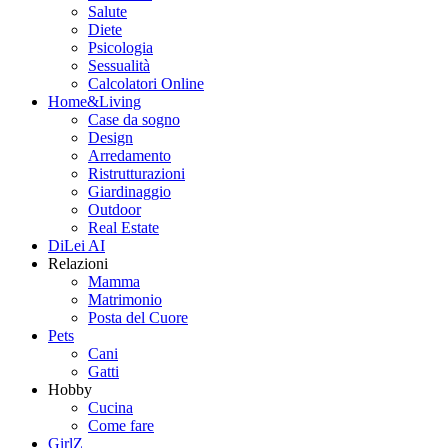
Salute
Diete
Psicologia
Sessualità
Calcolatori Online
Home&Living
Case da sogno
Design
Arredamento
Ristrutturazioni
Giardinaggio
Outdoor
Real Estate
DiLei AI
Relazioni
Mamma
Matrimonio
Posta del Cuore
Pets
Cani
Gatti
Hobby
Cucina
Come fare
GirlZ