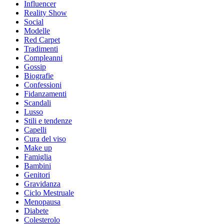
Influencer
Reality Show
Social
Modelle
Red Carpet
Tradimenti
Compleanni
Gossip
Biografie
Confessioni
Fidanzamenti
Scandali
Lusso
Stili e tendenze
Capelli
Cura del viso
Make up
Famiglia
Bambini
Genitori
Gravidanza
Ciclo Mestruale
Menopausa
Diabete
Colesterolo