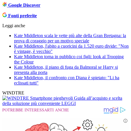
Google Discover
Fonti preferite
Leggi anche
Kate Middleton scala le vette più alte della Gran Bretagna: la
prova di coraggio per un motivo speciale
Kate Middleton, l'abito a cuoricini da 1.520 euro divide: "Non
è vintage, è vecchio"
Kate Middleton torna in pubblico coi figli: look al Trooping
the Colour
Kate Middleton, il piano di fuga da Balmoral se Harry si
presenta alla porta
Kate Middleton, il confronto con Diana è spietato: "Li ha
eclissati tutti"
WINDTRE
Smartphone pieghevoli
Guida all’acquisto e scelta
della soluzione più conveniente
LEGGI