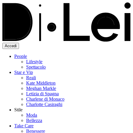
Accedi
People
Lifestyle
Spettacolo
Star e Vip
Reali
Kate Middleton
Meghan Markle
Letizia di Spagna
Charlene di Monaco
Charlotte Casiraghi
Stile
Moda
Bellezza
Take Care
Benessere