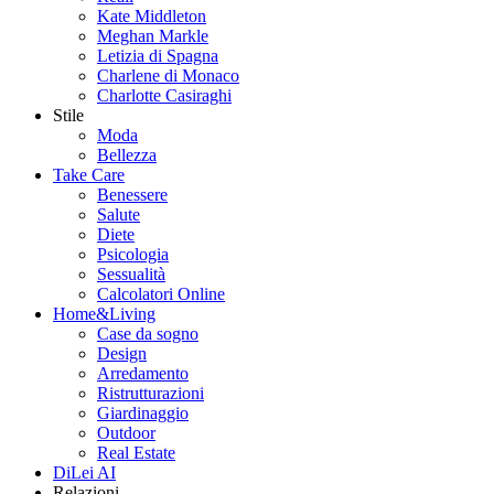
Kate Middleton
Meghan Markle
Letizia di Spagna
Charlene di Monaco
Charlotte Casiraghi
Stile
Moda
Bellezza
Take Care
Benessere
Salute
Diete
Psicologia
Sessualità
Calcolatori Online
Home&Living
Case da sogno
Design
Arredamento
Ristrutturazioni
Giardinaggio
Outdoor
Real Estate
DiLei AI
Relazioni