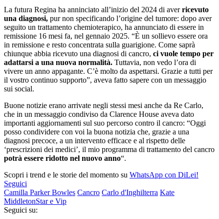
La futura Regina ha anninciato all’inizio del 2024 di aver
ricevuto
una diagnosi,
pur non specificando l’origine del tumore: dopo aver
seguito un trattamento chemioterapico, ha annunciato di essere in
remissione 16 mesi fa, nel gennaio 2025. “È un sollievo essere ora
in remissione e resto concentrata sulla guarigione. Come saprà
chiunque abbia ricevuto una diagnosi di cancro,
ci vuole tempo per
adattarsi a una nuova normalità.
Tuttavia, non vedo l’ora di
vivere un anno appagante. C’è molto da aspettarsi. Grazie a tutti per
il vostro continuo supporto”, aveva fatto sapere con un messaggio
sui social.
Buone notizie erano arrivate negli stessi mesi anche da Re Carlo,
che in un messaggio condiviso da Clarence House aveva dato
importanti aggiornamenti sul suo percorso contro il cancro: “Oggi
posso condividere con voi la buona notizia che, grazie a una
diagnosi precoce, a un intervento efficace e al rispetto delle
‘prescrizioni dei medici’, il mio programma di trattamento del cancro
potrà essere ridotto nel nuovo anno
“.
Scopri i trend e le storie del momento su
WhatsApp con DiLei!
Seguici
Camilla Parker Bowles
Cancro
Carlo d'Inghilterra
Kate
Middleton
Star e Vip
Seguici su: