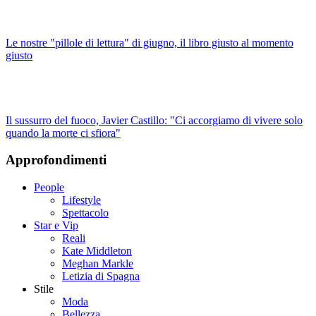
Le nostre "pillole di lettura" di giugno, il libro giusto al momento
giusto
Il sussurro del fuoco, Javier Castillo: "Ci accorgiamo di vivere solo
quando la morte ci sfiora"
Approfondimenti
People
Lifestyle
Spettacolo
Star e Vip
Reali
Kate Middleton
Meghan Markle
Letizia di Spagna
Stile
Moda
Bellezza