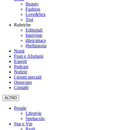
Beauty
Fashion
Love&Sex
Test
Rubriche
Editoriali
Interviste
dileicipiace
#bellastoria
Nomi
Frasi e Aforismi
Esperti
Podcast
Notizie
I nostri speciali
Oroscopo
Contatti
ALTRO
People
Lifestyle
Spettacolo
Star e Vip
Reali