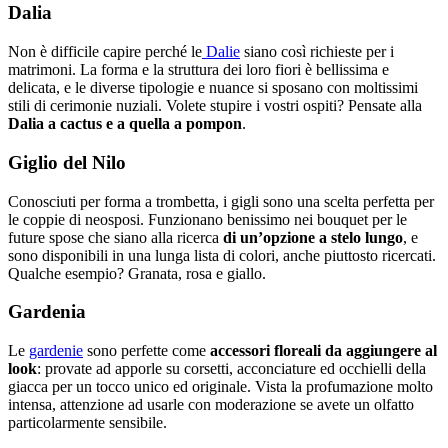
Dalia
Non è difficile capire perché le
Dalie
siano così richieste per i
matrimoni. La forma e la struttura dei loro fiori è bellissima e
delicata, e le diverse tipologie e nuance si sposano con moltissimi
stili di cerimonie nuziali. Volete stupire i vostri ospiti? Pensate alla
Dalia a cactus e a quella a pompon
.
Giglio del Nilo
Conosciuti per forma a trombetta, i gigli sono una scelta perfetta per
le coppie di neosposi. Funzionano benissimo nei bouquet per le
future spose che siano alla ricerca
di un’opzione a stelo lungo
, e
sono disponibili in una lunga lista di colori, anche piuttosto ricercati.
Qualche esempio? Granata, rosa e giallo.
Gardenia
Le
gardenie
sono perfette come
accessori floreali da aggiungere al
look
: provate ad apporle su corsetti, acconciature ed occhielli della
giacca per un tocco unico ed originale. Vista la profumazione molto
intensa, attenzione ad usarle con moderazione se avete un olfatto
particolarmente sensibile.