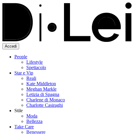
Accedi
People
Lifestyle
Spettacolo
Star e Vip
Reali
Kate Middleton
Meghan Markle
Letizia di Spagna
Charlene di Monaco
Charlotte Casiraghi
Stile
Moda
Bellezza
Take Care
Benessere