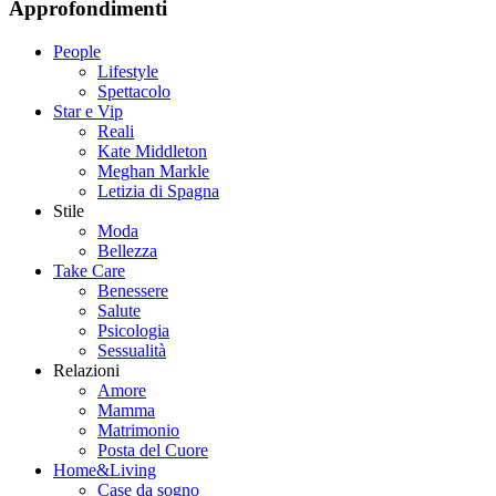
Approfondimenti
People
Lifestyle
Spettacolo
Star e Vip
Reali
Kate Middleton
Meghan Markle
Letizia di Spagna
Stile
Moda
Bellezza
Take Care
Benessere
Salute
Psicologia
Sessualità
Relazioni
Amore
Mamma
Matrimonio
Posta del Cuore
Home&Living
Case da sogno