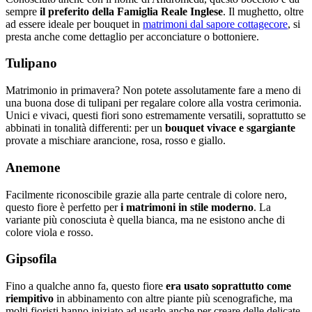
sempre
il preferito della Famiglia Reale Inglese
. Il mughetto, oltre
ad essere ideale per bouquet in
matrimoni dal sapore cottagecore
, si
presta anche come dettaglio per acconciature o bottoniere.
Tulipano
Matrimonio in primavera? Non potete assolutamente fare a meno di
una buona dose di tulipani per regalare colore alla vostra cerimonia.
Unici e vivaci, questi fiori sono estremamente versatili, soprattutto se
abbinati in tonalità differenti: per un
bouquet vivace e sgargiante
provate a mischiare arancione, rosa, rosso e giallo.
Anemone
Facilmente riconoscibile grazie alla parte centrale di colore nero,
questo fiore è perfetto per
i matrimoni in stile moderno
. La
variante più conosciuta è quella bianca, ma ne esistono anche di
colore viola e rosso.
Gipsofila
Fino a qualche anno fa, questo fiore
era usato soprattutto come
riempitivo
in abbinamento con altre piante più scenografiche, ma
molti fioristi hanno iniziato ad usarlo anche per creare delle delicate