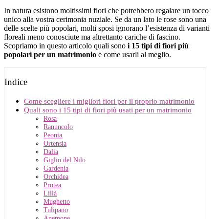
In natura esistono moltissimi fiori che potrebbero regalare un tocco
unico alla vostra cerimonia nuziale. Se da un lato le rose sono una
delle scelte più popolari, molti sposi ignorano l’esistenza di varianti
floreali meno conosciute ma altrettanto cariche di fascino.
Scopriamo in questo articolo quali sono
i 15 tipi di fiori più
popolari per un matrimonio
e come usarli al meglio.
Indice
Come scegliere i migliori fiori per il proprio matrimonio
Quali sono i 15 tipi di fiori più usati per un matrimonio
Rosa
Ranuncolo
Peonia
Ortensia
Dalia
Giglio del Nilo
Gardenia
Orchidea
Protea
Lillà
Mughetto
Tulipano
Anemone