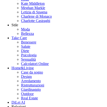
Kate Middleton
Meghan Markle
Letizia di Spagna
Charlene di Monaco
Charlotte Casiraghi
Stile
Moda
Bellezza
Take Care
Benessere
Salute
Diete
Psicologia
Sessualità
Calcolatori Online
Home&Living
Case da sogno
Design
Arredamento
Ristrutturazioni
Giardinaggio
Outdoor
Real Estate
DiLei AI
Relazioni