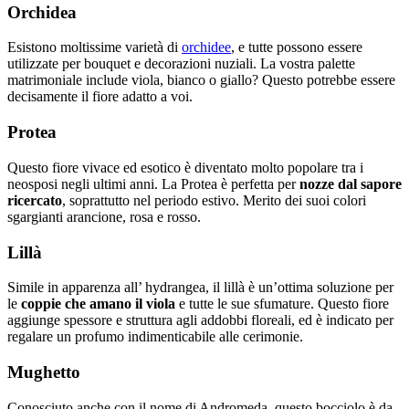
Orchidea
Esistono moltissime varietà di
orchidee
, e tutte possono essere
utilizzate per bouquet e decorazioni nuziali. La vostra palette
matrimoniale include viola, bianco o giallo? Questo potrebbe essere
decisamente il fiore adatto a voi.
Protea
Questo fiore vivace ed esotico è diventato molto popolare tra i
neosposi negli ultimi anni. La Protea è perfetta per
nozze dal sapore
ricercato
, soprattutto nel periodo estivo. Merito dei suoi colori
sgargianti arancione, rosa e rosso.
Lillà
Simile in apparenza all’ hydrangea, il lillà è un’ottima soluzione per
le
coppie che amano il viola
e tutte le sue sfumature. Questo fiore
aggiunge spessore e struttura agli addobbi floreali, ed è indicato per
regalare un profumo indimenticabile alle cerimonie.
Mughetto
Conosciuto anche con il nome di Andromeda, questo bocciolo è da