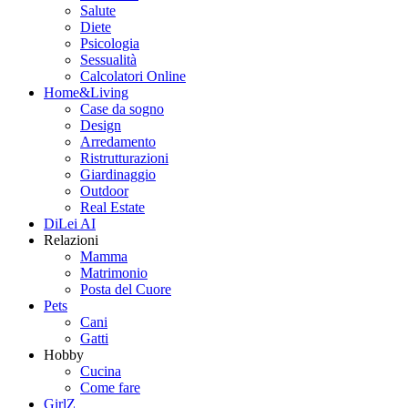
Salute
Diete
Psicologia
Sessualità
Calcolatori Online
Home&Living
Case da sogno
Design
Arredamento
Ristrutturazioni
Giardinaggio
Outdoor
Real Estate
DiLei AI
Relazioni
Mamma
Matrimonio
Posta del Cuore
Pets
Cani
Gatti
Hobby
Cucina
Come fare
GirlZ