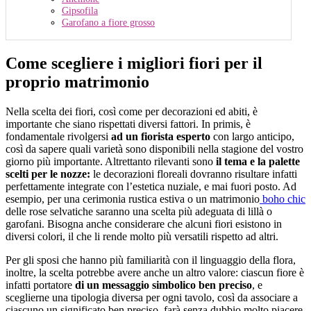
Gipsofila
Garofano a fiore grosso
Come scegliere i migliori fiori per il
proprio matrimonio
Nella scelta dei fiori, così come per decorazioni ed abiti, è
importante che siano rispettati diversi fattori. In primis, è
fondamentale rivolgersi
ad un fiorista esperto
con largo anticipo,
così da sapere quali varietà sono disponibili nella stagione del vostro
giorno più importante. Altrettanto rilevanti sono
il tema e la palette
scelti per le nozze:
le decorazioni floreali dovranno risultare infatti
perfettamente integrate con l’estetica nuziale, e mai fuori posto. Ad
esempio, per una cerimonia rustica estiva o un matrimonio
boho chic
delle rose selvatiche saranno una scelta più adeguata di lillà o
garofani. Bisogna anche considerare che alcuni fiori esistono in
diversi colori, il che li rende molto più versatili rispetto ad altri.
Per gli sposi che hanno più familiarità con il linguaggio della flora,
inoltre, la scelta potrebbe avere anche un altro valore: ciascun fiore è
infatti portatore
di un messaggio simbolico ben preciso
, e
sceglierne una tipologia diversa per ogni tavolo, così da associare a
ciascuno un significato ben preciso, farà senza dubbio molto piacere