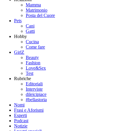
Mamma
Matrimonio
Posta del Cuore
Pets
Cani
Gatti
Hobby
Cucina
Come fare
GirlZ
Beauty
Fashion
Love&Sex
Test
Rubriche
Editoriali
Interviste
dileicipiace
#bellastoria
Nomi
Frasi e Aforismi
Esperti
Podcast
Notizie