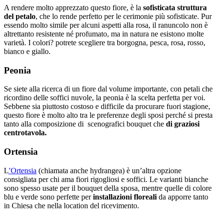
A rendere molto apprezzato questo fiore, è la
sofisticata struttura
del petalo
, che lo rende perfetto per le cerimonie più sofisticate. Pur
essendo molto simile per alcuni aspetti alla rosa, il ranuncolo non è
altrettanto resistente né profumato, ma in natura ne esistono molte
varietà. I colori? potrete scegliere tra borgogna, pesca, rosa, rosso,
bianco e giallo.
Peonia
Se siete alla ricerca di un fiore dal volume importante, con petali che
ricordino delle soffici nuvole, la peonia è la scelta perfetta per voi.
Sebbene sia piuttosto costoso e difficile da procurare fuori stagione,
questo fiore è molto alto tra le preferenze degli sposi perché si presta
tanto alla composizione di scenografici bouquet che
di graziosi
centrotavola.
Ortensia
L
’Ortensia
(chiamata anche hydrangea) è un’altra opzione
consigliata per chi ama fiori rigogliosi e soffici. Le varianti bianche
sono spesso usate per il bouquet della sposa, mentre quelle di colore
blu e verde sono perfette per
installazioni floreali
da apporre tanto
in Chiesa che nella location del ricevimento.