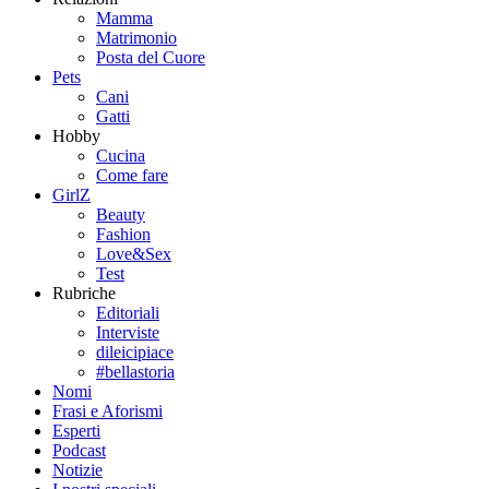
Mamma
Matrimonio
Posta del Cuore
Pets
Cani
Gatti
Hobby
Cucina
Come fare
GirlZ
Beauty
Fashion
Love&Sex
Test
Rubriche
Editoriali
Interviste
dileicipiace
#bellastoria
Nomi
Frasi e Aforismi
Esperti
Podcast
Notizie