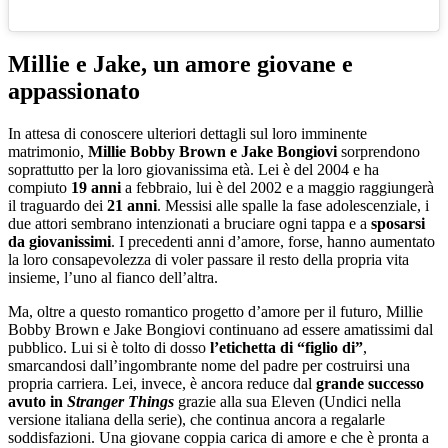
Millie e Jake, un amore giovane e
appassionato
In attesa di conoscere ulteriori dettagli sul loro imminente
matrimonio,
Millie Bobby Brown e Jake Bongiovi
sorprendono
soprattutto per la loro giovanissima età. Lei è del 2004 e ha
compiuto
19 anni
a febbraio, lui è del 2002 e a maggio raggiungerà
il traguardo dei
21 anni
. Messisi alle spalle la fase adolescenziale, i
due attori sembrano intenzionati a bruciare ogni tappa e a
sposarsi
da giovanissimi
. I precedenti anni d’amore, forse, hanno aumentato
la loro consapevolezza di voler passare il resto della propria vita
insieme, l’uno al fianco dell’altra.
Ma, oltre a questo romantico progetto d’amore per il futuro, Millie
Bobby Brown e Jake Bongiovi continuano ad essere amatissimi dal
pubblico. Lui si è tolto di dosso
l’etichetta di “figlio di”
,
smarcandosi dall’ingombrante nome del padre per costruirsi una
propria carriera. Lei, invece, è ancora reduce dal
grande successo
avuto in
Stranger Things
grazie alla sua Eleven (Undici nella
versione italiana della serie), che continua ancora a regalarle
soddisfazioni. Una giovane coppia carica di amore e che è pronta a