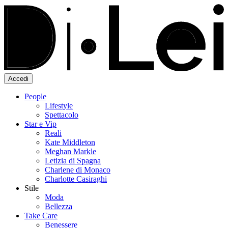
Accedi
People
Lifestyle
Spettacolo
Star e Vip
Reali
Kate Middleton
Meghan Markle
Letizia di Spagna
Charlene di Monaco
Charlotte Casiraghi
Stile
Moda
Bellezza
Take Care
Benessere