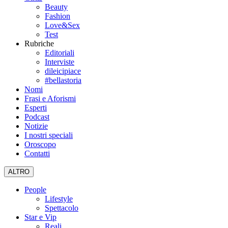
Beauty
Fashion
Love&Sex
Test
Rubriche
Editoriali
Interviste
dileicipiace
#bellastoria
Nomi
Frasi e Aforismi
Esperti
Podcast
Notizie
I nostri speciali
Oroscopo
Contatti
ALTRO
People
Lifestyle
Spettacolo
Star e Vip
Reali