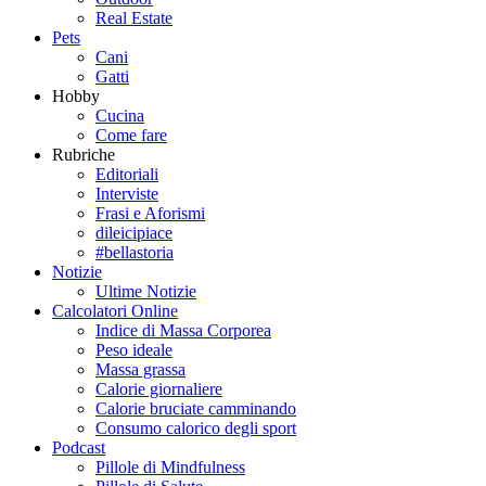
Real Estate
Pets
Cani
Gatti
Hobby
Cucina
Come fare
Rubriche
Editoriali
Interviste
Frasi e Aforismi
dileicipiace
#bellastoria
Notizie
Ultime Notizie
Calcolatori Online
Indice di Massa Corporea
Peso ideale
Massa grassa
Calorie giornaliere
Calorie bruciate camminando
Consumo calorico degli sport
Podcast
Pillole di Mindfulness