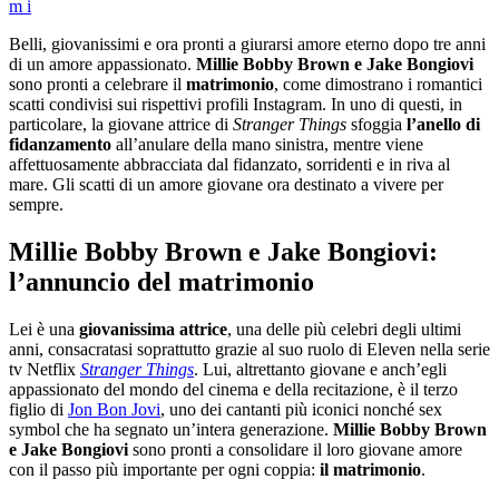
m
i
Belli, giovanissimi e ora pronti a giurarsi amore eterno dopo tre anni
di un amore appassionato.
Millie Bobby Brown e Jake Bongiovi
sono pronti a celebrare il
matrimonio
, come dimostrano i romantici
scatti condivisi sui rispettivi profili Instagram. In uno di questi, in
particolare, la giovane attrice di
Stranger Things
sfoggia
l’anello di
fidanzamento
all’anulare della mano sinistra, mentre viene
affettuosamente abbracciata dal fidanzato, sorridenti e in riva al
mare. Gli scatti di un amore giovane ora destinato a vivere per
sempre.
Millie Bobby Brown e Jake Bongiovi:
l’annuncio del matrimonio
Lei è una
giovanissima attrice
, una delle più celebri degli ultimi
anni, consacratasi soprattutto grazie al suo ruolo di Eleven nella serie
tv Netflix
Stranger Things
. Lui, altrettanto giovane e anch’egli
appassionato del mondo del cinema e della recitazione, è il terzo
figlio di
Jon Bon Jovi
, uno dei cantanti più iconici nonché sex
symbol che ha segnato un’intera generazione.
Millie Bobby Brown
e Jake Bongiovi
sono pronti a consolidare il loro giovane amore
con il passo più importante per ogni coppia:
il matrimonio
.