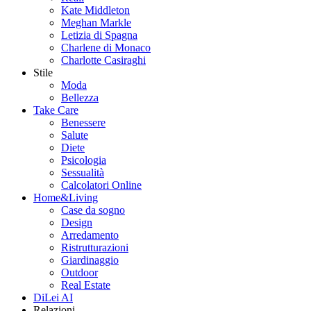
Kate Middleton
Meghan Markle
Letizia di Spagna
Charlene di Monaco
Charlotte Casiraghi
Stile
Moda
Bellezza
Take Care
Benessere
Salute
Diete
Psicologia
Sessualità
Calcolatori Online
Home&Living
Case da sogno
Design
Arredamento
Ristrutturazioni
Giardinaggio
Outdoor
Real Estate
DiLei AI
Relazioni