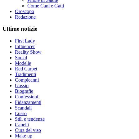
Pillole di Salute
Come Cani e Gatti
Oroscopo
Redazione
Ultime notizie
First Lady
Influencer
Reality Show
Social
Modelle
Red Carpet
Tradimenti
Compleanni
Gossip
Biografie
Confessioni
Fidanzamenti
Scandali
Lusso
Stili e tendenze
Capelli
Cura del viso
Make up