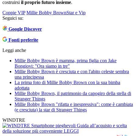
costruirsi
il proprio futuro insieme
.
Coppie VIP
Millie Bobby Brown
Star e Vip
Seguici su:
Google Discover
Fonti preferite
Leggi anche
Millie Bobby Brown è mamma, prima figlia con Jake
Bongiovi: "Ora siamo in tre"
Millie Bobby Brown è cresciuta e con l'abito celeste sembra
una principessa
La prima foto di Millie Bobby Brown con la sua bimba
adottata
Millie Bobby Brown, il patrimonio da capogiro della stella di
Stranger Things
Millie Bobby Brown "rifatta e inespressiva": come è cambiata
(e cresciuta) la star di Stranger Things
WINDTRE
Smartphone pieghevoli
Guida all’acquisto e scelta
della soluzione più conveniente
LEGGI