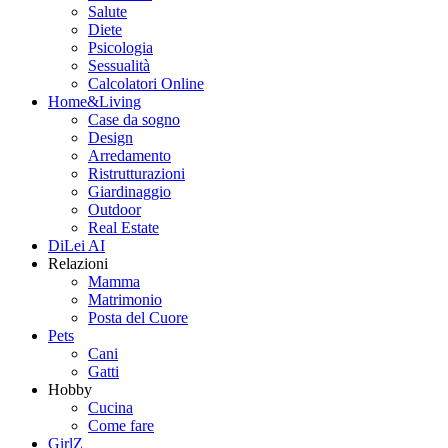
Salute
Diete
Psicologia
Sessualità
Calcolatori Online
Home&Living
Case da sogno
Design
Arredamento
Ristrutturazioni
Giardinaggio
Outdoor
Real Estate
DiLei AI
Relazioni
Mamma
Matrimonio
Posta del Cuore
Pets
Cani
Gatti
Hobby
Cucina
Come fare
GirlZ