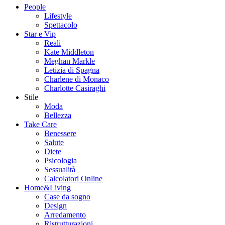
People
Lifestyle
Spettacolo
Star e Vip
Reali
Kate Middleton
Meghan Markle
Letizia di Spagna
Charlene di Monaco
Charlotte Casiraghi
Stile
Moda
Bellezza
Take Care
Benessere
Salute
Diete
Psicologia
Sessualità
Calcolatori Online
Home&Living
Case da sogno
Design
Arredamento
Ristrutturazioni