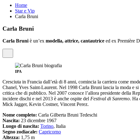
Home
Star e Vip
Carla Bruni
Carla Bruni
Carla Bruni
è un’ex
modella, attrice, cantautrice
ed ex Première D
IPA
Cresciuta in Francia dall’età di 8 anni, comincia la carriera come mod
Chanel, Yves Saint-Laurent. Nel 1998 Carla Bruni lascia la moda e si 
critica che di pubblico. Nel 2007 conosce l’allora presidente della Re
incidere dischi e nel 2013 è anche ospite del
Festival di Sanremo
. Ha 
Mick Jagger, Kevin Costner, Vincent Perez.
Nome completo:
Carla Gilberta Bruni Tedeschi
Nascita:
23 dicembre 1967
Luogo di nascita:
Torino
, Italia
Segno zodiacale:
Capricorno
Altezza:
1,75 m