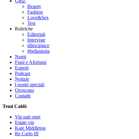
GirlZ
Beauty
Fashion
Love&Sex
Test
Rubriche
Editoriali
Interviste
dileicipiace
#bellastoria
Nomi
Frasi e Aforismi
Esperti
Podcast
Notizie
I nostri speciali
Oroscopo
Contatti
Temi Caldi:
Vip nati oggi
Estate vip
Kate Middleton
Re Carlo III