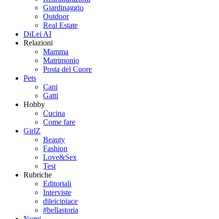
Giardinaggio
Outdoor
Real Estate
DiLei AI
Relazioni
Mamma
Matrimonio
Posta del Cuore
Pets
Cani
Gatti
Hobby
Cucina
Come fare
GirlZ
Beauty
Fashion
Love&Sex
Test
Rubriche
Editoriali
Interviste
dileicipiace
#bellastoria
Nomi