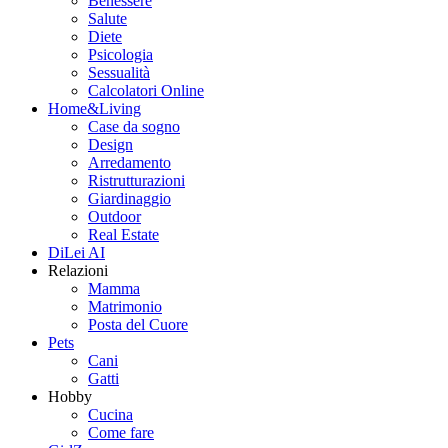
Benessere
Salute
Diete
Psicologia
Sessualità
Calcolatori Online
Home&Living
Case da sogno
Design
Arredamento
Ristrutturazioni
Giardinaggio
Outdoor
Real Estate
DiLei AI
Relazioni
Mamma
Matrimonio
Posta del Cuore
Pets
Cani
Gatti
Hobby
Cucina
Come fare