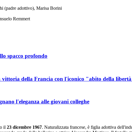
i (padre adottivo), Marisa Borini
Consuelo Remmert
llo spacco profondo
vittoria della Francia con l'iconico "abito della libert
nano l'eleganza alle giovani colleghe
o il
23 dicembre 1967
. Naturalizzata francese, è figlia adottiva dell'in