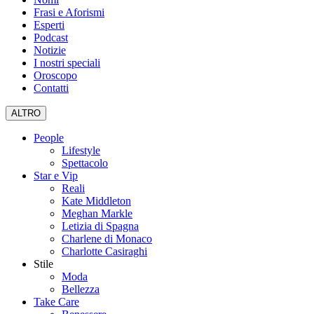
Frasi e Aforismi
Esperti
Podcast
Notizie
I nostri speciali
Oroscopo
Contatti
ALTRO
People
Lifestyle
Spettacolo
Star e Vip
Reali
Kate Middleton
Meghan Markle
Letizia di Spagna
Charlene di Monaco
Charlotte Casiraghi
Stile
Moda
Bellezza
Take Care