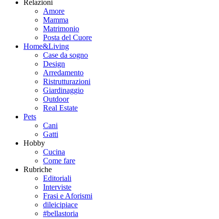
Relazioni
Amore
Mamma
Matrimonio
Posta del Cuore
Home&Living
Case da sogno
Design
Arredamento
Ristrutturazioni
Giardinaggio
Outdoor
Real Estate
Pets
Cani
Gatti
Hobby
Cucina
Come fare
Rubriche
Editoriali
Interviste
Frasi e Aforismi
dileicipiace
#bellastoria