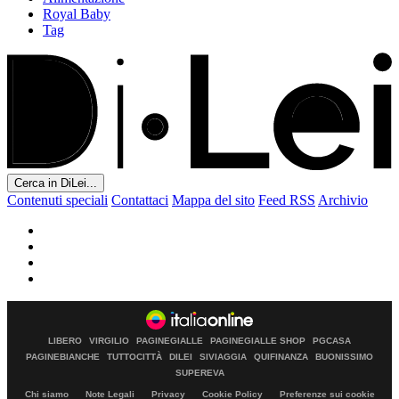
Royal Baby
Tag
Cerca in DiLei...
Contenuti speciali
Contattaci
Mappa del sito
Feed RSS
Archivio
LIBERO
VIRGILIO
PAGINEGIALLE
PAGINEGIALLE SHOP
PGCASA
PAGINEBIANCHE
TUTTOCITTÀ
DILEI
SIVIAGGIA
QUIFINANZA
BUONISSIMO
SUPEREVA
Chi siamo
Note Legali
Privacy
Cookie Policy
Preferenze sui cookie