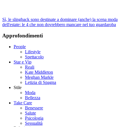
Sì, le slingback sono destinate a dominare (anche) la scena moda
dell'estate: le 4 che non dovrebbero mancare nel tuo guardaroba
Approfondimenti
People
Lifestyle
Spettacolo
Star e Vip
Reali
Kate Middleton
Meghan Markle
Letizia di Spagna
Stile
Moda
Bellezza
Take Care
Benessere
Salute
Psicologia
Sessualità