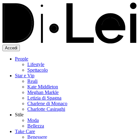
Accedi
People
Lifestyle
Spettacolo
Star e Vip
Reali
Kate Middleton
Meghan Markle
Letizia di Spagna
Charlene di Monaco
Charlotte Casiraghi
Stile
Moda
Bellezza
Take Care
Benessere