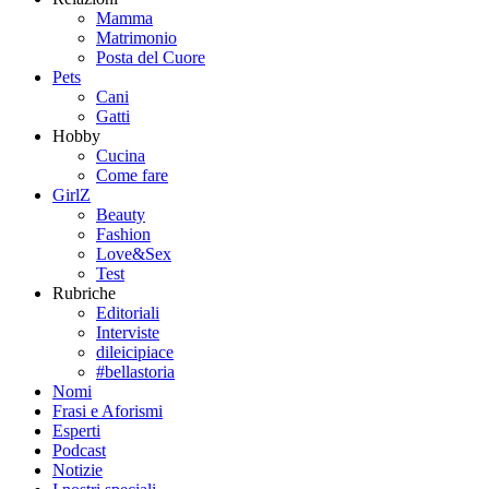
Mamma
Matrimonio
Posta del Cuore
Pets
Cani
Gatti
Hobby
Cucina
Come fare
GirlZ
Beauty
Fashion
Love&Sex
Test
Rubriche
Editoriali
Interviste
dileicipiace
#bellastoria
Nomi
Frasi e Aforismi
Esperti
Podcast
Notizie