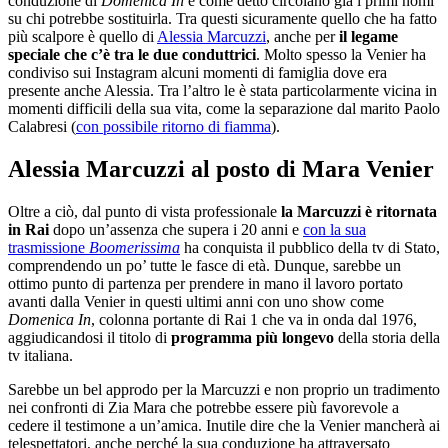
conduzione di
Domenica In
e come detto circolano già i primi nomi
su chi potrebbe sostituirla. Tra questi sicuramente quello che ha fatto
più scalpore è quello di
Alessia Marcuzzi
, anche per
il legame
speciale che c’è tra le due conduttrici
. Molto spesso la Venier ha
condiviso sui Instagram alcuni momenti di famiglia dove era
presente anche Alessia. Tra l’altro le è stata particolarmente vicina in
momenti difficili della sua vita, come la separazione dal marito Paolo
Calabresi (
con possibile ritorno di fiamma
).
Alessia Marcuzzi al posto di Mara Venier
Oltre a ciò, dal punto di vista professionale
la Marcuzzi è ritornata
in Rai
dopo un’assenza che supera i 20 anni e
con la sua
trasmissione
Boomerissima
ha conquista il pubblico della tv di Stato,
comprendendo un po’ tutte le fasce di età. Dunque, sarebbe un
ottimo punto di partenza per prendere in mano il lavoro portato
avanti dalla Venier in questi ultimi anni con uno show come
Domenica In
, colonna portante di Rai 1 che va in onda dal 1976,
aggiudicandosi il titolo di
programma più longevo
della storia della
tv italiana.
Sarebbe un bel approdo per la Marcuzzi e non proprio un tradimento
nei confronti di Zia Mara che potrebbe essere più favorevole a
cedere il testimone a un’amica. Inutile dire che la Venier mancherà ai
telespettatori, anche perché la sua conduzione ha attraversato