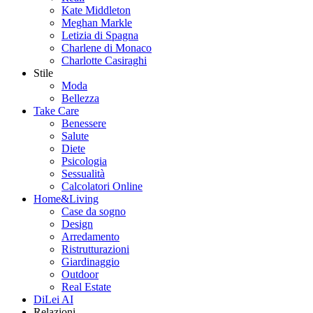
Kate Middleton
Meghan Markle
Letizia di Spagna
Charlene di Monaco
Charlotte Casiraghi
Stile
Moda
Bellezza
Take Care
Benessere
Salute
Diete
Psicologia
Sessualità
Calcolatori Online
Home&Living
Case da sogno
Design
Arredamento
Ristrutturazioni
Giardinaggio
Outdoor
Real Estate
DiLei AI
Relazioni