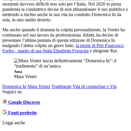
momenti davvero difficili non solo per l’Italia. Nel 2020 in piena
pandemia la conduttrice decise di non abbandonare il suo pubblico e
mettendo a rischio anche la sua vita ha condotto
Domenica In
da
sola, in uno studio deserto.
Ma anche quando il dramma la colpita personalmente, la Venier ha
continuato nel suo lavoro da professionista. Infatti, ha deciso di
presentare l’ultima puntata di questa edizione di Domenica In
malgrado l’abbia colpita un grave lutto,
la morte di Pier Francesco
Forleo, marito di sua figlia Elisabetta Ferracini
e dirigente Rai.
Ansa
Mara Venier
Domenica In
Mara Venier
Tradimenti
Vita di coppia
Star e Vip
Seguici su:
Google Discover
Fonti preferite
Leggi anche