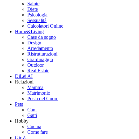
Salute
Diete
Psicologia
Sessualità
Calcolatori Online
Home&Living
Case da sogno
Design
Arredamento
Ristrutturazioni
Giardinaggio
Outdoor
Real Estate
DiLei AI
Relazioni
Mamma
Matrimonio
Posta del Cuore
Pets
Cani
Gatti
Hobby
Cucina
Come fare
GirlZ