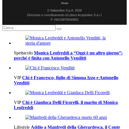
Aiuto
© Italiaonline S.p.A. 2026
Direzione e coordinamento di Libero Acquisition S.á r.l.
P. IVA 03970540963
Spettacolo
Monica Leofreddi a “Oggi è un altro giorno”:
perché è finita con Antonello Venditti
VIP
Chi è Francesco, figlio di Simona Izzo e Antonello
Venditti
VIP
Chi è Gianluca Delli Ficorelli, il marito di Monica
Leofreddi
Lifestyle
Addio a Manfredi della Gherardesca, il Conte