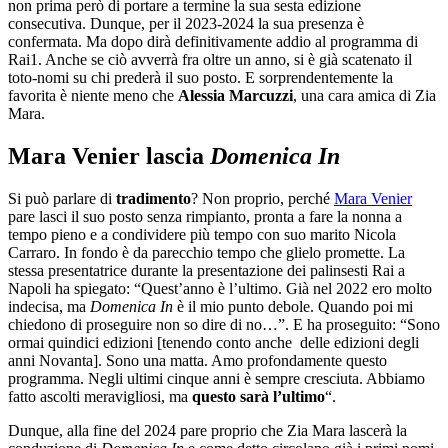
non prima però di portare a termine la sua sesta edizione
consecutiva. Dunque, per il 2023-2024 la sua presenza è
confermata. Ma dopo dirà definitivamente addio al programma di
Rai1. Anche se ciò avverrà fra oltre un anno, si è già scatenato il
toto-nomi su chi prederà il suo posto. E sorprendentemente la
favorita è niente meno che
Alessia Marcuzzi
, una cara amica di Zia
Mara.
Mara Venier lascia
Domenica In
Si può parlare di
tradimento
? Non proprio, perché
Mara Venier
pare lasci il suo posto senza rimpianto, pronta a fare la nonna a
tempo pieno e a condividere più tempo con suo marito Nicola
Carraro. In fondo è da parecchio tempo che glielo promette. La
stessa presentatrice durante la presentazione dei palinsesti Rai a
Napoli ha spiegato: “Quest’anno è l’ultimo. Già nel 2022 ero molto
indecisa, ma
Domenica In
è il mio punto debole. Quando poi mi
chiedono di proseguire non so dire di no…”. E ha proseguito: “Sono
ormai quindici edizioni [tenendo conto anche delle edizioni degli
anni Novanta]. Sono una matta. Amo profondamente questo
programma. Negli ultimi cinque anni è sempre cresciuta. Abbiamo
fatto ascolti meravigliosi, ma
questo sarà l’ultimo
“.
Dunque, alla fine del 2024 pare proprio che Zia Mara lascerà la