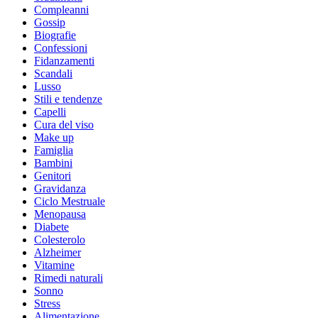
Compleanni
Gossip
Biografie
Confessioni
Fidanzamenti
Scandali
Lusso
Stili e tendenze
Capelli
Cura del viso
Make up
Famiglia
Bambini
Genitori
Gravidanza
Ciclo Mestruale
Menopausa
Diabete
Colesterolo
Alzheimer
Vitamine
Rimedi naturali
Sonno
Stress
Alimentazione