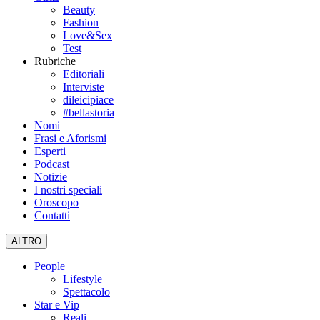
Beauty
Fashion
Love&Sex
Test
Rubriche
Editoriali
Interviste
dileicipiace
#bellastoria
Nomi
Frasi e Aforismi
Esperti
Podcast
Notizie
I nostri speciali
Oroscopo
Contatti
ALTRO
People
Lifestyle
Spettacolo
Star e Vip
Reali