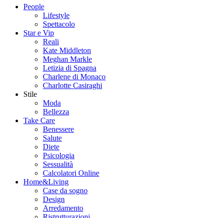
People
Lifestyle
Spettacolo
Star e Vip
Reali
Kate Middleton
Meghan Markle
Letizia di Spagna
Charlene di Monaco
Charlotte Casiraghi
Stile
Moda
Bellezza
Take Care
Benessere
Salute
Diete
Psicologia
Sessualità
Calcolatori Online
Home&Living
Case da sogno
Design
Arredamento
Ristrutturazioni