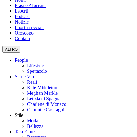
Frasi e Aforismi
Esperti
Podcast
Notizie
I nostri speciali
Oroscopo
Contatti
ALTRO
People
Lifestyle
Spettacolo
Star e Vip
Reali
Kate Middleton
Meghan Markle
Letizia di Spagna
Charlene di Monaco
Charlotte Casiraghi
Stile
Moda
Bellezza
Take Care