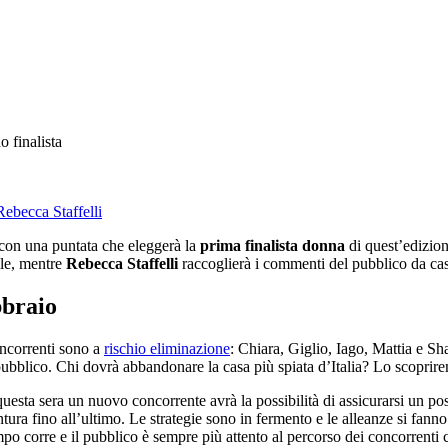
Rebecca Staffelli
con una puntata che eleggerà la
prima finalista donna
di quest’edizio
ile, mentre
Rebecca Staffelli
raccoglierà i commenti del pubblico da ca
bbraio
ncorrenti sono a
rischio eliminazione
: Chiara, Giglio, Iago, Mattia e Sha
pubblico. Chi dovrà abbandonare la casa più spiata d’Italia? Lo scoprire
uesta sera un nuovo concorrente avrà la possibilità di assicurarsi un pos
tura fino all’ultimo. Le strategie sono in fermento e le alleanze si fanno e
mpo corre e il pubblico è sempre più attento al percorso dei concorrenti 