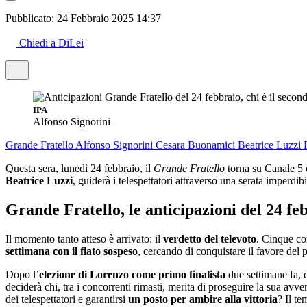
Pubblicato:
24 Febbraio 2025 14:37
Chiedi a DiLei
IPA
Alfonso Signorini
Grande Fratello
Alfonso Signorini
Cesara Buonamici
Beatrice Luzzi
Questa sera, lunedì 24 febbraio, il
Grande Fratello
torna su Canale 5 
Beatrice Luzzi
, guiderà i telespettatori attraverso una serata imperdib
Grande Fratello, le anticipazioni del 24 fe
Il momento tanto atteso è arrivato: il
verdetto del televoto
. Cinque co
settimana con il fiato sospeso
, cercando di conquistare il favore del 
Dopo l’
elezione di Lorenzo come primo finalista
due settimane fa, q
deciderà chi, tra i concorrenti rimasti, merita di proseguire la sua avven
dei telespettatori e garantirsi
un posto per ambire alla vittoria
? Il te