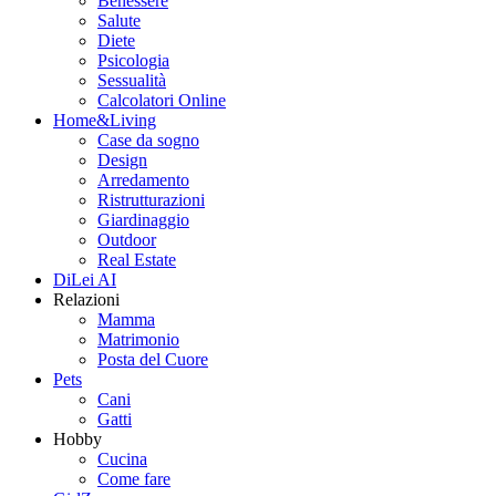
Benessere
Salute
Diete
Psicologia
Sessualità
Calcolatori Online
Home&Living
Case da sogno
Design
Arredamento
Ristrutturazioni
Giardinaggio
Outdoor
Real Estate
DiLei AI
Relazioni
Mamma
Matrimonio
Posta del Cuore
Pets
Cani
Gatti
Hobby
Cucina
Come fare