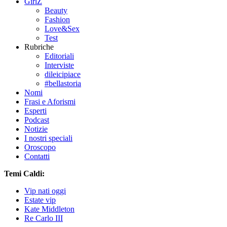
GirlZ
Beauty
Fashion
Love&Sex
Test
Rubriche
Editoriali
Interviste
dileicipiace
#bellastoria
Nomi
Frasi e Aforismi
Esperti
Podcast
Notizie
I nostri speciali
Oroscopo
Contatti
Temi Caldi:
Vip nati oggi
Estate vip
Kate Middleton
Re Carlo III