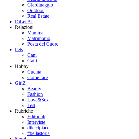
Giardinaggio
Outdoor
Real Estate
DiLei AI
Relazioni
Mamma
Matrimonio
Posta del Cuore
Pets
Cani
Gatti
Hobby
Cucina
Come fare
GirlZ
Beauty
Fashion
Love&Sex
Test
Rubriche
Editoriali
Interviste
dileicipiace
#bellastoria
Nomi