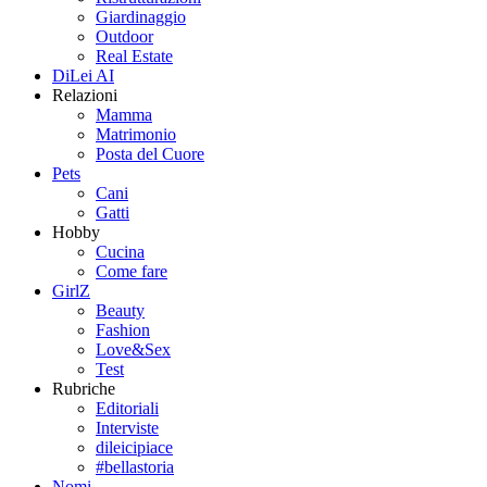
Giardinaggio
Outdoor
Real Estate
DiLei AI
Relazioni
Mamma
Matrimonio
Posta del Cuore
Pets
Cani
Gatti
Hobby
Cucina
Come fare
GirlZ
Beauty
Fashion
Love&Sex
Test
Rubriche
Editoriali
Interviste
dileicipiace
#bellastoria
Nomi