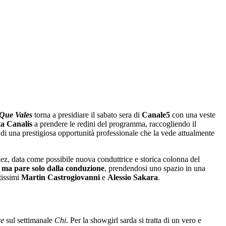
 Que Vales
torna a presidiare il sabato sera di
Canale5
con una veste
ta Canalis
a prendere le redini del programma, raccogliendo il
 di una prestigiosa opportunità professionale che la vede attualmente
z, data come possibile nuova conduttrice e storica colonna del
a ma pare solo dalla conduzione
, prendendosi uno spazio in una
tissimi
Martin Castrogiovanni
e
Alessio Sakara
.
ce
sul settimanale
Chi
. Per la showgirl sarda si tratta di un vero e