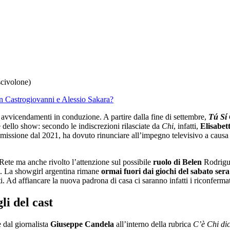
scivolone)
n Castrogiovanni e Alessio Sakara?
i avvicendamenti in conduzione. A partire dalla fine di settembre,
Tú Sí
 dello show: secondo le indiscrezioni rilasciate da
Chi
, infatti,
Elisabet
rasmissione dal 2021, ha dovuto rinunciare all’impegno televisivo a causa
 Rete ma anche rivolto l’attenzione sul possibile
ruolo di Belen
Rodrigue
i. La showgirl argentina rimane
ormai fuori dai giochi del sabato ser
i. Ad affiancare la nuova padrona di casa ci saranno infatti i riconferma
li del cast
 dal giornalista
Giuseppe Candela
all’interno della rubrica
C’è Chi di