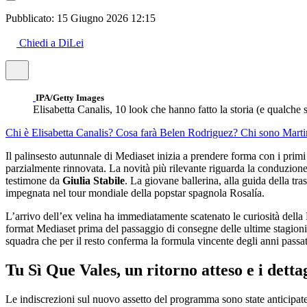
Pubblicato:
15 Giugno 2026 12:15
Chiedi a DiLei
IPA/Getty Images
Elisabetta Canalis, 10 look che hanno fatto la storia (e qualche 
Chi è Elisabetta Canalis?
Cosa farà Belen Rodriguez?
Chi sono Marti
Il palinsesto autunnale di Mediaset inizia a prendere forma con i prim
parzialmente rinnovata. La novità più rilevante riguarda la conduzione
testimone da
Giulia Stabile
. La giovane ballerina, alla guida della t
impegnata nel tour mondiale della popstar spagnola Rosalía.
L’arrivo dell’ex velina ha immediatamente scatenato le curiosità della
format Mediaset prima del passaggio di consegne delle ultime stagion
squadra che per il resto conferma la formula vincente degli anni passat
Tu Sì Que Vales, un ritorno atteso e i dettag
Le indiscrezioni sul nuovo assetto del programma sono state anticipate