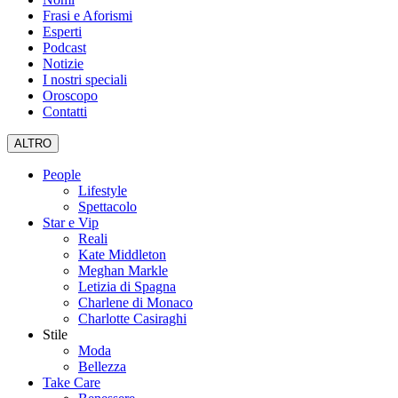
Frasi e Aforismi
Esperti
Podcast
Notizie
I nostri speciali
Oroscopo
Contatti
ALTRO
People
Lifestyle
Spettacolo
Star e Vip
Reali
Kate Middleton
Meghan Markle
Letizia di Spagna
Charlene di Monaco
Charlotte Casiraghi
Stile
Moda
Bellezza
Take Care