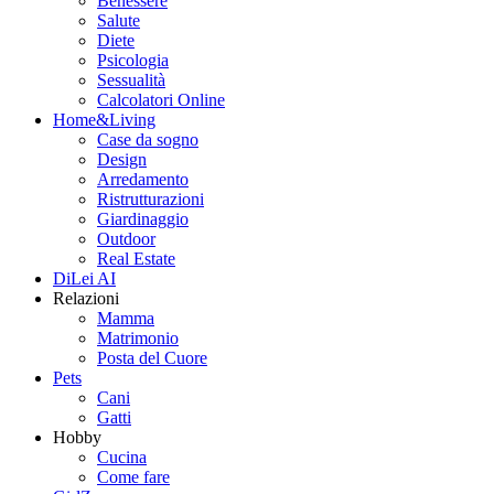
Benessere
Salute
Diete
Psicologia
Sessualità
Calcolatori Online
Home&Living
Case da sogno
Design
Arredamento
Ristrutturazioni
Giardinaggio
Outdoor
Real Estate
DiLei AI
Relazioni
Mamma
Matrimonio
Posta del Cuore
Pets
Cani
Gatti
Hobby
Cucina
Come fare