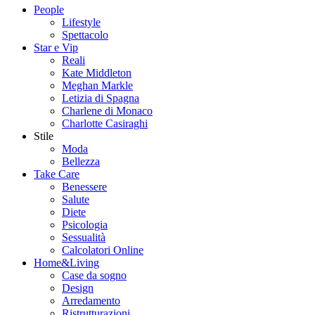
People
Lifestyle
Spettacolo
Star e Vip
Reali
Kate Middleton
Meghan Markle
Letizia di Spagna
Charlene di Monaco
Charlotte Casiraghi
Stile
Moda
Bellezza
Take Care
Benessere
Salute
Diete
Psicologia
Sessualità
Calcolatori Online
Home&Living
Case da sogno
Design
Arredamento
Ristrutturazioni