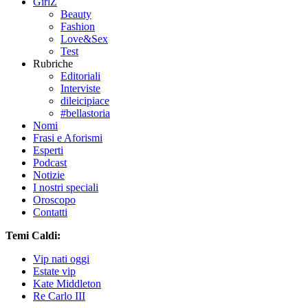
GirlZ
Beauty
Fashion
Love&Sex
Test
Rubriche
Editoriali
Interviste
dileicipiace
#bellastoria
Nomi
Frasi e Aforismi
Esperti
Podcast
Notizie
I nostri speciali
Oroscopo
Contatti
Temi Caldi:
Vip nati oggi
Estate vip
Kate Middleton
Re Carlo III