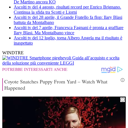
De Martino ancora KO
Ascolti tv del 4 agosto, risultati record per Enrico Brignano.
Continua la sfida tra Scotti e Liorni
Ascolti tv del 28 aprile, il Grande Fratello fa flop: Ilary Blasi
battuta da Montalbano
Ascolti tv del 7 aprile, Francesca Fagnani è pronta a graffiare
Ilary Blasi. Ma Montalbano vince
Ascolti tv del 12 luglio, torna Albero Angela ma il risultato è
inaspettato
WINDTRE
Smartphone pieghevoli
Guida all’acquisto e scelta
della soluzione più conveniente
LEGGI