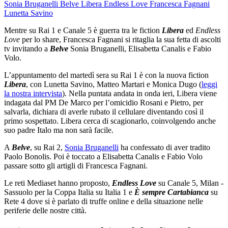
Sonia Bruganelli
Belve
Libera
Endless Love
Francesca Fagnani
Lunetta Savino
Mentre su Rai 1 e Canale 5 è guerra tra le fiction
Libera
ed
Endless
Love
per lo share, Francesca Fagnani si ritaglia la sua fetta di ascolti
tv invitando a
Belve
Sonia Bruganelli, Elisabetta Canalis e Fabio
Volo.
L’appuntamento del martedì sera su Rai 1 è con la nuova fiction
Libera
, con Lunetta Savino, Matteo Martari e Monica Dugo (
leggi
la nostra intervista
). Nella puntata andata in onda ieri, Libera viene
indagata dal PM De Marco per l’omicidio Rosani e Pietro, per
salvarla, dichiara di averle rubato il cellulare diventando così il
primo sospettato. Libera cerca di scagionarlo, coinvolgendo anche
suo padre Italo ma non sarà facile.
A
Belve
, su Rai 2,
Sonia Bruganelli
ha confessato di aver tradito
Paolo Bonolis. Poi è toccato a Elisabetta Canalis e Fabio Volo
passare sotto gli artigli di Francesca Fagnani.
Le reti Mediaset hanno proposto,
Endless Love
su Canale 5, Milan -
Sassuolo per la Coppa Italia su Italia 1 e
È sempre Cartabianca
su
Rete 4 dove si è parlato di truffe online e della situazione nelle
periferie delle nostre città.