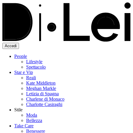
Accedi
People
Lifestyle
Spettacolo
Star e Vip
Reali
Kate Middleton
Meghan Markle
Letizia di Spagna
Charlene di Monaco
Charlotte Casiraghi
Stile
Moda
Bellezza
Take Care
Benessere