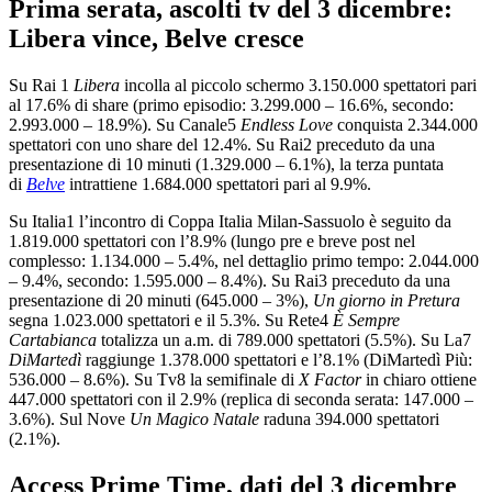
Prima serata, ascolti tv del 3 dicembre:
Libera vince, Belve cresce
Su Rai 1
Libera
incolla al piccolo schermo 3.150.000 spettatori pari
al 17.6% di share (primo episodio: 3.299.000 – 16.6%, secondo:
2.993.000 – 18.9%). Su Canale5
Endless Love
conquista 2.344.000
spettatori con uno share del 12.4%. Su Rai2 preceduto da una
presentazione di 10 minuti (1.329.000 – 6.1%), la terza puntata
di
Belve
intrattiene 1.684.000 spettatori pari al 9.9%.
Su Italia1 l’incontro di Coppa Italia Milan-Sassuolo è seguito da
1.819.000 spettatori con l’8.9% (lungo pre e breve post nel
complesso: 1.134.000 – 5.4%, nel dettaglio primo tempo: 2.044.000
– 9.4%, secondo: 1.595.000 – 8.4%). Su Rai3 preceduto da una
presentazione di 20 minuti (645.000 – 3%),
Un giorno in Pretura
segna 1.023.000 spettatori e il 5.3%. Su Rete4
È Sempre
Cartabianca
totalizza un a.m. di 789.000 spettatori (5.5%). Su La7
DiMartedì
raggiunge 1.378.000 spettatori e l’8.1% (DiMartedì Più:
536.000 – 8.6%). Su Tv8 la semifinale di
X Factor
in chiaro ottiene
447.000 spettatori con il 2.9% (replica di seconda serata: 147.000 –
3.6%). Sul Nove
Un Magico Natale
raduna 394.000 spettatori
(2.1%).
Access Prime Time, dati del 3 dicembre