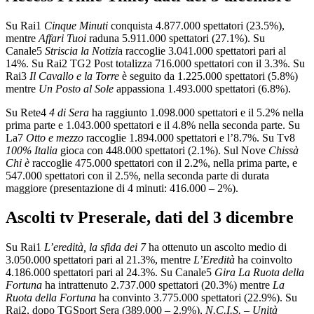
Su Rai1
Cinque Minuti
conquista 4.877.000 spettatori (23.5%),
mentre
Affari Tuoi
raduna 5.911.000 spettatori (27.1%). Su
Canale5
Striscia la Notizi
a raccoglie 3.041.000 spettatori pari al
14%. Su Rai2 TG2 Post totalizza 716.000 spettatori con il 3.3%. Su
Rai3
Il Cavallo e la Torre
è seguito da 1.225.000 spettatori (5.8%)
mentre
Un Posto al Sole
appassiona 1.493.000 spettatori (6.8%).
Su Rete4
4 di Sera
ha raggiunto 1.098.000 spettatori e il 5.2% nella
prima parte e 1.043.000 spettatori e il 4.8% nella seconda parte. Su
La7
Otto e mezzo
raccoglie 1.894.000 spettatori e l’8.7%. Su Tv8
100% Italia
gioca con 448.000 spettatori (2.1%). Sul Nove
Chissà
Chi è
raccoglie 475.000 spettatori con il 2.2%, nella prima parte, e
547.000 spettatori con il 2.5%, nella seconda parte di durata
maggiore (presentazione di 4 minuti: 416.000 – 2%).
Ascolti tv Preserale, dati del 3 dicembre
Su Rai1
L’eredità, la sfida dei 7
ha ottenuto un ascolto medio di
3.050.000 spettatori pari al 21.3%, mentre
L’Eredità
ha coinvolto
4.186.000 spettatori pari al 24.3%. Su Canale5
Gira La Ruota della
Fortuna
ha intrattenuto 2.737.000 spettatori (20.3%) mentre
La
Ruota della Fortuna
ha convinto 3.775.000 spettatori (22.9%). Su
Rai2, dopo TGSport Sera (389.000 – 2.9%),
N.C.I.S. – Unità