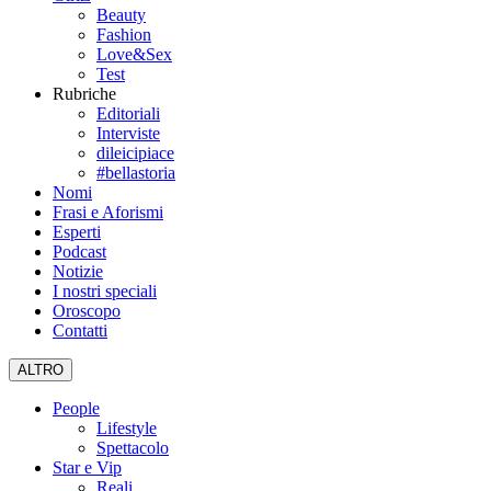
Beauty
Fashion
Love&Sex
Test
Rubriche
Editoriali
Interviste
dileicipiace
#bellastoria
Nomi
Frasi e Aforismi
Esperti
Podcast
Notizie
I nostri speciali
Oroscopo
Contatti
ALTRO
People
Lifestyle
Spettacolo
Star e Vip
Reali