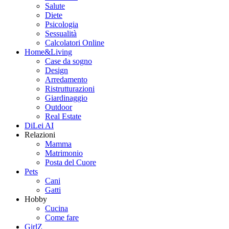
Salute
Diete
Psicologia
Sessualità
Calcolatori Online
Home&Living
Case da sogno
Design
Arredamento
Ristrutturazioni
Giardinaggio
Outdoor
Real Estate
DiLei AI
Relazioni
Mamma
Matrimonio
Posta del Cuore
Pets
Cani
Gatti
Hobby
Cucina
Come fare
GirlZ