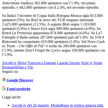
Anticrimine
totalizza 302.000 spettatori con l’1.9%, nel primo
episodio, e 462.000 spettatori con il 2.4%, nel secondo episodio.
Su Italia1 l’incontro di Coppa Italia Bologna-Monza sigla 813.000
spettatori (5%). Su Rai3 le news dei TGR tengono informati
2.425.000 spettatori (13.5%). A seguire
Blob
segna 1.103.000
spettatori (5.6%) e
Nuovi Eroi
sigla 999.000 spettatori (4.9%). Su
Rete4
La Promessa
appassiona 874.000 spettatori (4.6%). Su La7
Famiglie d’Italia
raduna 287.000 spettatori pari all’1.8%. Su Tv8
4
Ristoranti
ha conquistato 419.000 spettatori (2.4%). Sul Nove
Cash
or Trash – Chi Offre di Più?
è scelto da 260.000 spettatori con
l’1.9%, mentre
Don’t Forget the Lyrics
segna 358.000 spettatori con
l’1.9%.
Ascolti tv
Belve
Francesca Fagnani
Lunetta Savino
Serie tv
Sonia
Bruganelli
Star e Vip
Seguici su:
Google Discover
Fonti preferite
Leggi anche
Ascolti tv del 26 maggio, Montalbano in replica spiazza tutti.