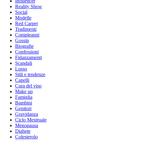
Influencer
Reality Show
Social
Modelle
Red Carpet
Tradimenti
Compleanni
Gossip
Biografie
Confessioni
Fidanzamenti
Scandali
Lusso
Stili e tendenze
Capelli
Cura del viso
Make up
Famiglia
Bambini
Genitori
Gravidanza
Ciclo Mestruale
Menopausa
Diabete
Colesterolo