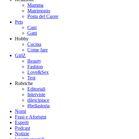
Mamma
Matrimonio
Posta del Cuore
Pets
Cani
Gatti
Hobby
Cucina
Come fare
GirlZ
Beauty
Fashion
Love&Sex
Test
Rubriche
Editoriali
Interviste
dileicipiace
#bellastoria
Nomi
Frasi e Aforismi
Esperti
Podcast
Notizie