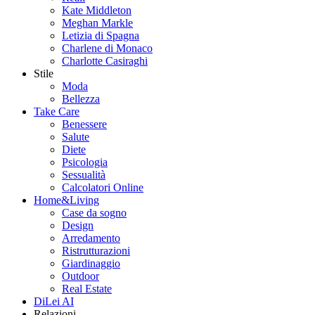
Kate Middleton
Meghan Markle
Letizia di Spagna
Charlene di Monaco
Charlotte Casiraghi
Stile
Moda
Bellezza
Take Care
Benessere
Salute
Diete
Psicologia
Sessualità
Calcolatori Online
Home&Living
Case da sogno
Design
Arredamento
Ristrutturazioni
Giardinaggio
Outdoor
Real Estate
DiLei AI
Relazioni