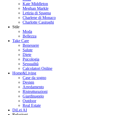
Kate Middleton
Meghan Markle
Letizia di Spagna
Charlene di Monaco
Charlotte Casiraghi
Stile
Moda
Bellezza
Take Care
Benessere
Salute
Diete
Psicologia
Sessualità
Calcolatori Online
Home&Living
Case da sogno
Design
Arredamento
Ristrutturazioni
Giardinaggio
Outdoor
Real Estate
DiLei AI
Relazioni