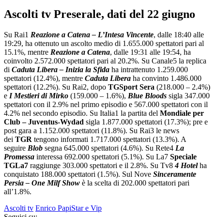
Ascolti tv Preserale, dati del 22 giugno
Su Rai1
Reazione a Catena – L’Intesa Vincente
, dalle 18:40 alle
19:29, ha ottenuto un ascolto medio di 1.655.000 spettatori pari al
15.1%, mentre
Reazione a Catena
, dalle 19:31 alle 19:54, ha
coinvolto 2.572.000 spettatori pari al 20.2%. Su Canale5 la replica
di
Caduta Libera – Inizia la Sfida
ha intrattenuto 1.259.000
spettatori (12.4%), mentre
Caduta Libera
ha convinto 1.486.000
spettatori (12.2%). Su Rai2, dopo
TGSport Sera
(218.000 – 2.4%)
e
I Mestieri di Mirko
(159.000 – 1.6%),
Blue Bloods
sigla 347.000
spettatori con il 2.9% nel primo episodio e 567.000 spettatori con il
4.2% nel secondo episodio. Su Italia1 la partita del
Mondiale per
Club – Juventus-Wydad
sigla 1.877.000 spettatori (17.3%); pre e
post gara a 1.152.000 spettatori (11.8%). Su Rai3 le news
dei
TGR
tengono informati 1.717.000 spettatori (13.3%). A
seguire
Blob
segna 645.000 spettatori (4.6%). Su Rete4
La
Promessa
interessa 692.000 spettatori (5.1%). Su La7
Speciale
TGLa7
raggiunge 303.000 spettatori e il 2.8%. Su Tv8
4 Hotel
ha
conquistato 188.000 spettatori (1.5%). Sul Nove
Sinceramente
Persia – One Milf Show
è la scelta di 202.000 spettatori pari
all’1.8%.
Ascolti tv
Enrico Papi
Star e Vip
Seguici su: