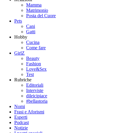
Mamma
Matrimonio
Posta del Cuore
Pets
Cani
Gatti
Hobby
Cucina
Come fare
GirlZ
Beauty
Fashion
Love&Sex
Test
Rubriche
Editoriali
Interviste
dileicipiace
#bellastoria
Nomi
Frasi e Aforismi
Esperti
Podcast
Notizie