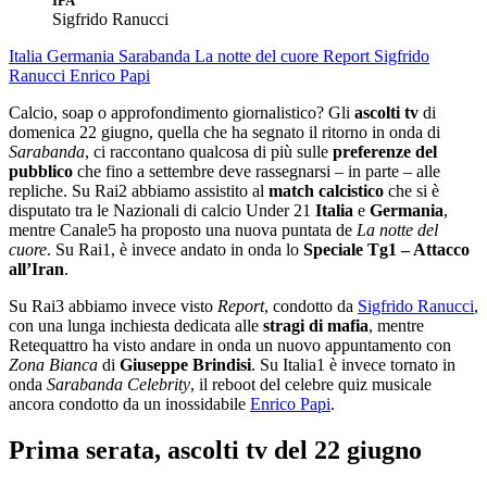
IPA
Sigfrido Ranucci
Italia
Germania
Sarabanda
La notte del cuore
Report
Sigfrido
Ranucci
Enrico Papi
Calcio, soap o approfondimento giornalistico? Gli
ascolti tv
di
domenica 22 giugno, quella che ha segnato il ritorno in onda di
Sarabanda
, ci raccontano qualcosa di più sulle
preferenze del
pubblico
che fino a settembre deve rassegnarsi – in parte – alle
repliche. Su Rai2 abbiamo assistito al
match calcistico
che si è
disputato tra le Nazionali di calcio Under 21
Italia
e
Germania
,
mentre Canale5 ha proposto una nuova puntata de
La notte del
cuore
. Su Rai1, è invece andato in onda lo
Speciale Tg1 – Attacco
all’Iran
.
Su Rai3 abbiamo invece visto
Report
, condotto da
Sigfrido Ranucci
,
con una lunga inchiesta dedicata alle
stragi di mafia
, mentre
Retequattro ha visto andare in onda un nuovo appuntamento con
Zona Bianca
di
Giuseppe Brindisi
. Su Italia1 è invece tornato in
onda
Sarabanda Celebrity
, il reboot del celebre quiz musicale
ancora condotto da un inossidabile
Enrico Papi
.
Prima serata, ascolti tv del 22 giugno