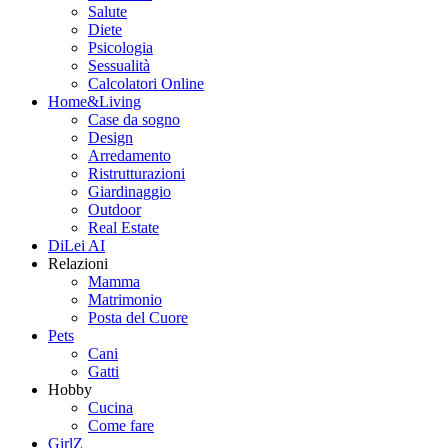
Salute
Diete
Psicologia
Sessualità
Calcolatori Online
Home&Living
Case da sogno
Design
Arredamento
Ristrutturazioni
Giardinaggio
Outdoor
Real Estate
DiLei AI
Relazioni
Mamma
Matrimonio
Posta del Cuore
Pets
Cani
Gatti
Hobby
Cucina
Come fare
GirlZ