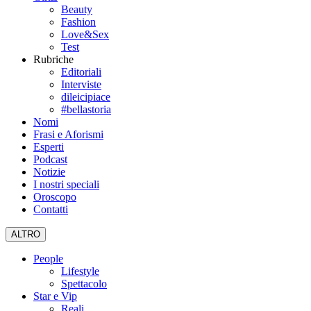
Beauty
Fashion
Love&Sex
Test
Rubriche
Editoriali
Interviste
dileicipiace
#bellastoria
Nomi
Frasi e Aforismi
Esperti
Podcast
Notizie
I nostri speciali
Oroscopo
Contatti
ALTRO
People
Lifestyle
Spettacolo
Star e Vip
Reali