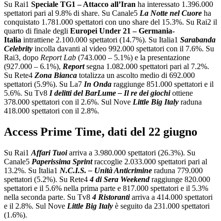
Su Rai1
Speciale TG1 – Attacco all’Iran
ha interessato 1.396.000
spettatori pari al 9.8% di share. Su Canale5
La Notte nel Cuore
ha
conquistato 1.781.000 spettatori con uno share del 15.3%. Su Rai2 il
quarto di finale degli
Europei Under 21 – Germania-
Italia
intrattiene 2.100.000 spettatori (14.7%). Su Italia1
Sarabanda
Celebrity
incolla davanti al video 992.000 spettatori con il 7.6%. Su
Rai3, dopo
Report Lab
(743.000 – 5.1%) e la presentazione
(927.000 – 6.1%),
Report
segna 1.082.000 spettatori pari al 7.2%.
Su Rete4
Zona Bianca
totalizza un ascolto medio di 692.000
spettatori (5.9%). Su La7
In Onda
raggiunge 851.000 spettatori e il
5.6%. Su Tv8
I delitti del BarLume – Il re dei giochi
ottiene
378.000 spettatori con il 2.6%. Sul Nove
Little Big Italy
raduna
418.000 spettatori con il 2.8%.
Access Prime Time, dati del 22 giugno
Su Rai1
Affari Tuoi
arriva a 3.980.000 spettatori (26.3%). Su
Canale5
Paperissima Sprint
raccoglie 2.033.000 spettatori pari al
13.2%. Su Italia1
N.C.I.S. – Unità Anticrimine
raduna 779.000
spettatori (5.2%). Su Rete4
4 di Sera Weekend
raggiunge 820.000
spettatori e il 5.6% nella prima parte e 817.000 spettatori e il 5.3%
nella seconda parte. Su Tv8
4 Ristoranti
arriva a 414.000 spettatori
e il 2.8%. Sul Nove
Little Big Italy
è seguito da 231.000 spettatori
(1.6%).