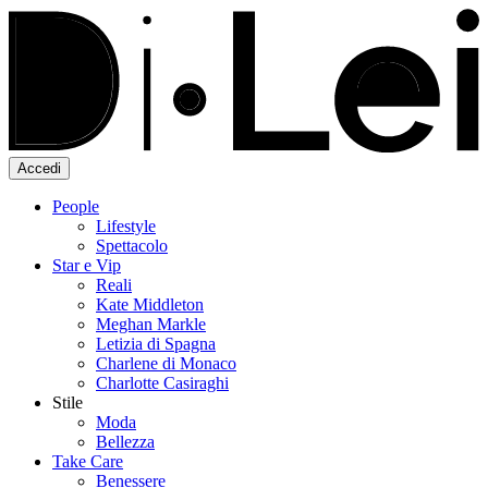
Accedi
People
Lifestyle
Spettacolo
Star e Vip
Reali
Kate Middleton
Meghan Markle
Letizia di Spagna
Charlene di Monaco
Charlotte Casiraghi
Stile
Moda
Bellezza
Take Care
Benessere