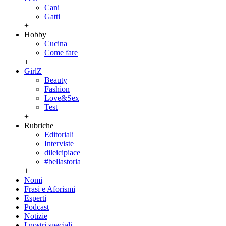
Cani
Gatti
+
Hobby
Cucina
Come fare
+
GirlZ
Beauty
Fashion
Love&Sex
Test
+
Rubriche
Editoriali
Interviste
dileicipiace
#bellastoria
+
Nomi
Frasi e Aforismi
Esperti
Podcast
Notizie
I nostri speciali