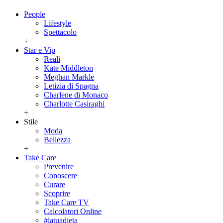
People
Lifestyle
Spettacolo
+
Star e Vip
Reali
Kate Middleton
Meghan Markle
Letizia di Spagna
Charlene di Monaco
Charlotte Casiraghi
+
Stile
Moda
Bellezza
+
Take Care
Prevenire
Conoscere
Curare
Scoprire
Take Care TV
Calcolatori Online
#latuadieta