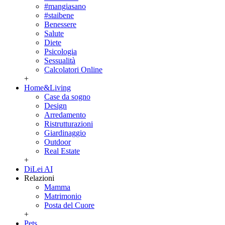
#mangiasano
#staibene
Benessere
Salute
Diete
Psicologia
Sessualità
Calcolatori Online
+
Home&Living
Case da sogno
Design
Arredamento
Ristrutturazioni
Giardinaggio
Outdoor
Real Estate
+
DiLei AI
Relazioni
Mamma
Matrimonio
Posta del Cuore
+
Pets