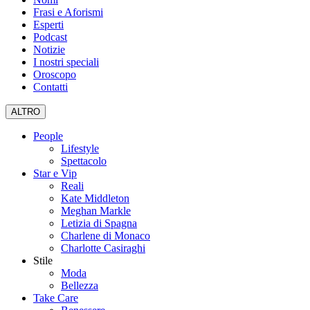
Frasi e Aforismi
Esperti
Podcast
Notizie
I nostri speciali
Oroscopo
Contatti
ALTRO
People
Lifestyle
Spettacolo
Star e Vip
Reali
Kate Middleton
Meghan Markle
Letizia di Spagna
Charlene di Monaco
Charlotte Casiraghi
Stile
Moda
Bellezza
Take Care