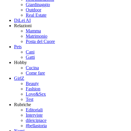
Giardinaggio
Outdoor
Real Estate
DiLei AI
Relazioni
Mamma
Matrimonio
Posta del Cuore
Pets
Cani
Gatti
Hobby
Cucina
Come fare
GirlZ
Beauty
Fashion
Love&Sex
Test
Rubriche
Editoriali
Interviste
dileicipiace
#bellastoria
Nomi