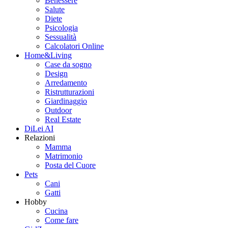
Benessere
Salute
Diete
Psicologia
Sessualità
Calcolatori Online
Home&Living
Case da sogno
Design
Arredamento
Ristrutturazioni
Giardinaggio
Outdoor
Real Estate
DiLei AI
Relazioni
Mamma
Matrimonio
Posta del Cuore
Pets
Cani
Gatti
Hobby
Cucina
Come fare