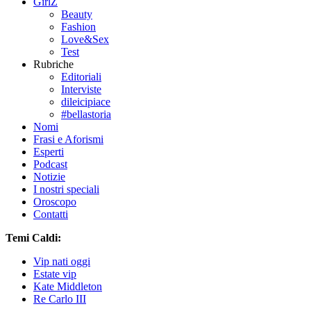
GirlZ
Beauty
Fashion
Love&Sex
Test
Rubriche
Editoriali
Interviste
dileicipiace
#bellastoria
Nomi
Frasi e Aforismi
Esperti
Podcast
Notizie
I nostri speciali
Oroscopo
Contatti
Temi Caldi:
Vip nati oggi
Estate vip
Kate Middleton
Re Carlo III