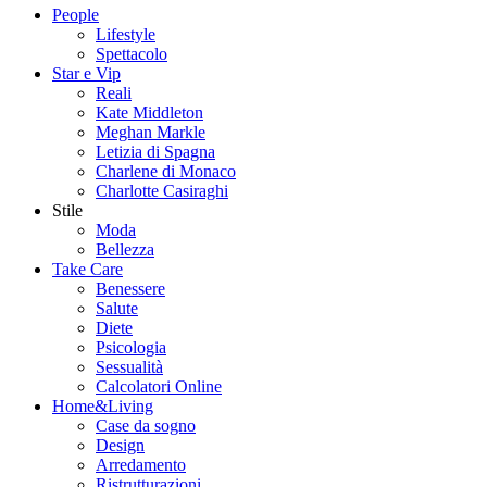
People
Lifestyle
Spettacolo
Star e Vip
Reali
Kate Middleton
Meghan Markle
Letizia di Spagna
Charlene di Monaco
Charlotte Casiraghi
Stile
Moda
Bellezza
Take Care
Benessere
Salute
Diete
Psicologia
Sessualità
Calcolatori Online
Home&Living
Case da sogno
Design
Arredamento
Ristrutturazioni