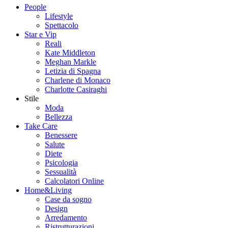
People
Lifestyle
Spettacolo
Star e Vip
Reali
Kate Middleton
Meghan Markle
Letizia di Spagna
Charlene di Monaco
Charlotte Casiraghi
Stile
Moda
Bellezza
Take Care
Benessere
Salute
Diete
Psicologia
Sessualità
Calcolatori Online
Home&Living
Case da sogno
Design
Arredamento
Ristrutturazioni