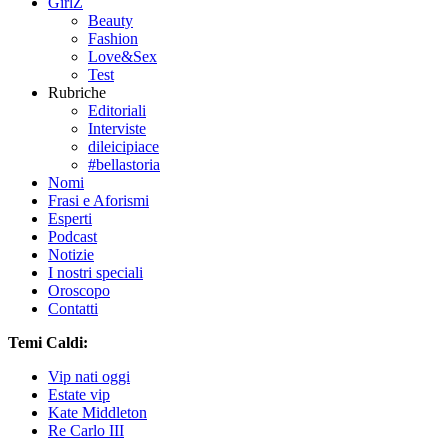
GirlZ
Beauty
Fashion
Love&Sex
Test
Rubriche
Editoriali
Interviste
dileicipiace
#bellastoria
Nomi
Frasi e Aforismi
Esperti
Podcast
Notizie
I nostri speciali
Oroscopo
Contatti
Temi Caldi:
Vip nati oggi
Estate vip
Kate Middleton
Re Carlo III