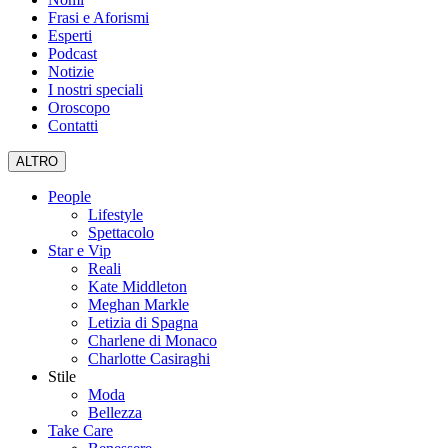
Frasi e Aforismi
Esperti
Podcast
Notizie
I nostri speciali
Oroscopo
Contatti
ALTRO
People
Lifestyle
Spettacolo
Star e Vip
Reali
Kate Middleton
Meghan Markle
Letizia di Spagna
Charlene di Monaco
Charlotte Casiraghi
Stile
Moda
Bellezza
Take Care