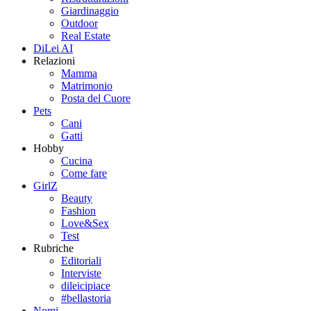
Giardinaggio
Outdoor
Real Estate
DiLei AI
Relazioni
Mamma
Matrimonio
Posta del Cuore
Pets
Cani
Gatti
Hobby
Cucina
Come fare
GirlZ
Beauty
Fashion
Love&Sex
Test
Rubriche
Editoriali
Interviste
dileicipiace
#bellastoria
Nomi