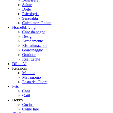
Benessere
Salute
Diete
Psicologia
Sessualità
Calcolatori Online
Home&Living
Case da sogno
Design
Arredamento
Ristrutturazioni
Giardinaggio
Outdoor
Real Estate
DiLei AI
Relazioni
Mamma
Matrimonio
Posta del Cuore
Pets
Cani
Gatti
Hobby
Cucina
Come fare