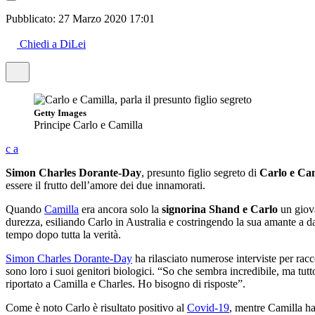
Pubblicato:
27 Marzo 2020 17:01
Chiedi a DiLei
Getty Images
Principe Carlo e Camilla
c
a
Simon Charles Dorante-Day
, presunto figlio segreto di
Carlo e Cam
essere il frutto dell’amore dei due innamorati.
Quando
Camilla
era ancora solo la
signorina Shand e Carlo
un giova
durezza, esiliando Carlo in Australia e costringendo la sua amante a da
tempo dopo tutta la verità.
Simon Charles Dorante-Day
ha rilasciato numerose interviste per racc
sono loro i suoi genitori biologici. “So che sembra incredibile, ma tut
riportato a Camilla e Charles. Ho bisogno di risposte”.
Come è noto Carlo è risultato positivo al
Covid-19
, mentre Camilla ha