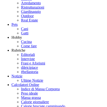
Arredamento
Ristrutturazioni
Giardinaggio
Outdoor
Real Estate
Pets
Cani
Gatti
Hobby
Cucina
Come fare
Rubriche
Editoriali
Interviste
Frasi e Aforismi
dileicipiace
#bellastoria
Notizie
Ultime Notizie
Calcolatori Online
Indice di Massa Corporea
Peso ideale
Massa grassa
Calorie giornaliere
Calorie bruciate camminando