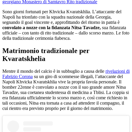
georgiano
Monastero di Samtavro
Rito tradizionale
Sono giorni fortunati per Khvicka Kvaratskhlia. L’attaccante del
Napoli ha trionfato con la squadra nazionale della Georgia,
segnando il goal vincente e, approfittando del ritorno in patria è
convolato a nozze con la fidanzata Nitsa Tavadze,
sua fidanzata
ufficiale – con tanto di rito tradizionale – dallo scorso marzo. Le foto
della tradizionale cerimonia fiabesca.
Matrimonio tradizionale per
Kvaratskhelia
Mentre il mondo del calcio è in subbuglio a causa delle
rivelazioni di
Fabrizio Corona
su un giro di scommesse illegali, l’attaccante del
Napoli Khvicka Kvaratskhlia vive la propria favola personale. Il
bomber 22enne è convolato a nozze con il suo grande amore Nitsa
Tavadze, sua coetanea studentessa di medicina a Tblisi. La coppia si
era fidanzata ufficialmente lo scorso marzo e, così come richiesto in
tali occasioni, Nitsa era tornata a casa ad attendere il compagno, il
cui rientro era previsto proprio per il giorno del matrimonio.