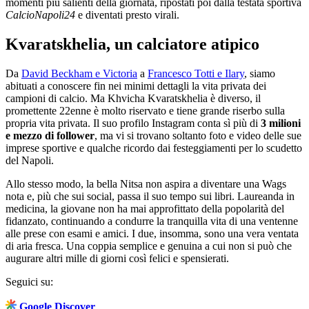
momenti più salienti della giornata, ripostati poi dalla testata sportiva
CalcioNapoli24
e diventati presto virali.
Kvaratskhelia, un calciatore atipico
Da
David Beckham e Victoria
a
Francesco Totti e Ilary
, siamo
abituati a conoscere fin nei minimi dettagli la vita privata dei
campioni di calcio. Ma Khvicha Kvaratskhelia è diverso, il
promettente 22enne è molto riservato e tiene grande riserbo sulla
propria vita privata. Il suo profilo Instagram conta sì più di
3 milioni
e mezzo di follower
, ma vi si trovano soltanto foto e video delle sue
imprese sportive e qualche ricordo dai festeggiamenti per lo scudetto
del Napoli.
Allo stesso modo, la bella Nitsa non aspira a diventare una Wags
nota e, più che sui social, passa il suo tempo sui libri. Laureanda in
medicina, la giovane non ha mai approfittato della popolarità del
fidanzato, continuando a condurre la tranquilla vita di una ventenne
alle prese con esami e amici. I due, insomma, sono una vera ventata
di aria fresca. Una coppia semplice e genuina a cui non si può che
augurare altri mille di giorni così felici e spensierati.
Seguici su:
Google Discover