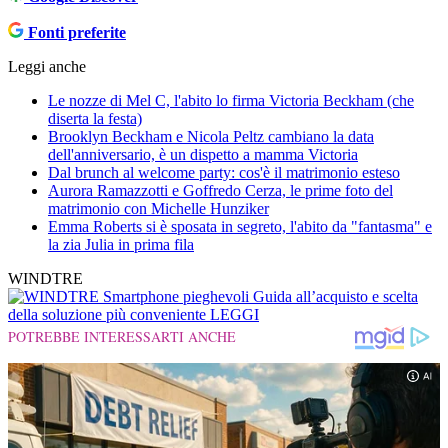
Fonti preferite
Leggi anche
Le nozze di Mel C, l'abito lo firma Victoria Beckham (che
diserta la festa)
Brooklyn Beckham e Nicola Peltz cambiano la data
dell'anniversario, è un dispetto a mamma Victoria
Dal brunch al welcome party: cos'è il matrimonio esteso
Aurora Ramazzotti e Goffredo Cerza, le prime foto del
matrimonio con Michelle Hunziker
Emma Roberts si è sposata in segreto, l'abito da "fantasma" e
la zia Julia in prima fila
WINDTRE
Smartphone pieghevoli
Guida all’acquisto e scelta
della soluzione più conveniente
LEGGI