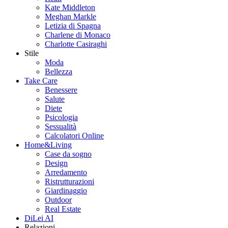
Kate Middleton
Meghan Markle
Letizia di Spagna
Charlene di Monaco
Charlotte Casiraghi
Stile
Moda
Bellezza
Take Care
Benessere
Salute
Diete
Psicologia
Sessualità
Calcolatori Online
Home&Living
Case da sogno
Design
Arredamento
Ristrutturazioni
Giardinaggio
Outdoor
Real Estate
DiLei AI
Relazioni