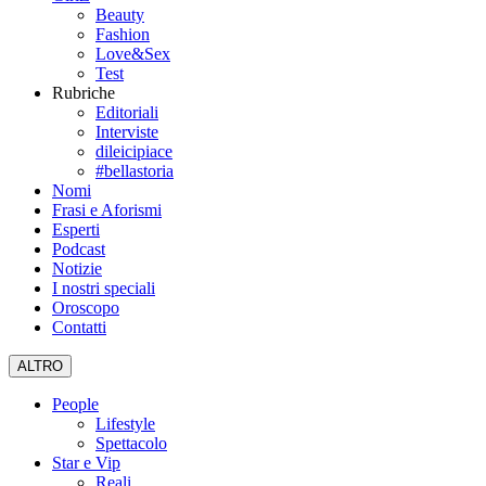
Beauty
Fashion
Love&Sex
Test
Rubriche
Editoriali
Interviste
dileicipiace
#bellastoria
Nomi
Frasi e Aforismi
Esperti
Podcast
Notizie
I nostri speciali
Oroscopo
Contatti
ALTRO
People
Lifestyle
Spettacolo
Star e Vip
Reali