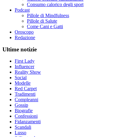
Consumo calorico degli sport
Podcast
Pillole di Mindfulness
Pillole di Salute
Come Cani e Gatti
Oroscopo
Redazione
Ultime notizie
First Lady
Influencer
Reality Show
Social
Modelle
Red Carpet
Tradimenti
Compleanni
Gossip
Biografie
Confessioni
Fidanzamenti
Scandali
Lusso