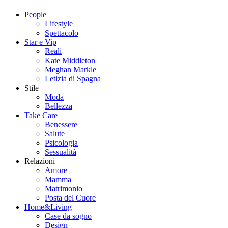
People
Lifestyle
Spettacolo
Star e Vip
Reali
Kate Middleton
Meghan Markle
Letizia di Spagna
Stile
Moda
Bellezza
Take Care
Benessere
Salute
Psicologia
Sessualità
Relazioni
Amore
Mamma
Matrimonio
Posta del Cuore
Home&Living
Case da sogno
Design