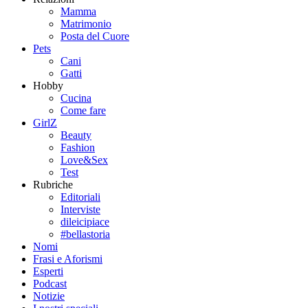
Mamma
Matrimonio
Posta del Cuore
Pets
Cani
Gatti
Hobby
Cucina
Come fare
GirlZ
Beauty
Fashion
Love&Sex
Test
Rubriche
Editoriali
Interviste
dileicipiace
#bellastoria
Nomi
Frasi e Aforismi
Esperti
Podcast
Notizie