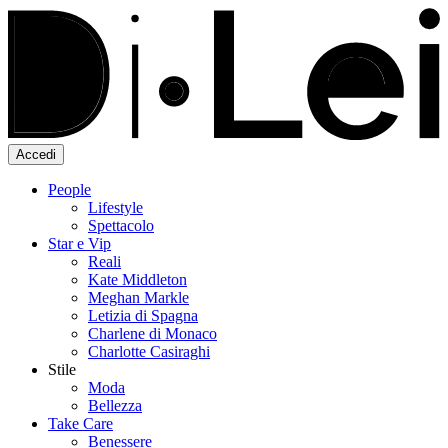
Accedi
People
Lifestyle
Spettacolo
Star e Vip
Reali
Kate Middleton
Meghan Markle
Letizia di Spagna
Charlene di Monaco
Charlotte Casiraghi
Stile
Moda
Bellezza
Take Care
Benessere