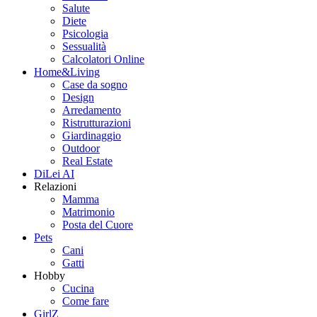
Salute
Diete
Psicologia
Sessualità
Calcolatori Online
Home&Living
Case da sogno
Design
Arredamento
Ristrutturazioni
Giardinaggio
Outdoor
Real Estate
DiLei AI
Relazioni
Mamma
Matrimonio
Posta del Cuore
Pets
Cani
Gatti
Hobby
Cucina
Come fare
GirlZ