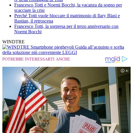
Francesco Totti e Noemi Bocchi, la vacanza da sogno per
scacciare la crisi
Perché Totti vuole bloccare il matrimonio di Ilary Blasi e
Bastian, il retroscena
Francesco Totti, la sorpresa per il terzo anniversario con
Noemi Bocchi
WINDTRE
Smartphone pieghevoli
Guida all’acquisto e scelta
della soluzione più conveniente
LEGGI