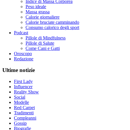
Indice di Massa Corporea
Peso ideale
Massa grassa
Calorie giornaliere
Calorie bruciate camminando
Consumo calorico degli sport
Podcast
Pillole di Mindfulness
Pillole di Salute
Come Cani e Gatti
Oroscopo
Redazione
Ultime notizie
First Lady
Influencer
Reality Show
Social
Modelle
Red Carpet
Tradimenti
Compleanni
Gossip
Biografie