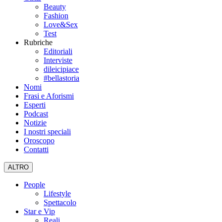
Beauty
Fashion
Love&Sex
Test
Rubriche
Editoriali
Interviste
dileicipiace
#bellastoria
Nomi
Frasi e Aforismi
Esperti
Podcast
Notizie
I nostri speciali
Oroscopo
Contatti
ALTRO
People
Lifestyle
Spettacolo
Star e Vip
Reali