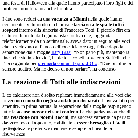
una festa di Halloween alla quale hanno partecipato i loro figli e dei
problemi non filtra neanche l’ombra.
I due sono reduci da una
vacanza a Miami
nella quale hanno
certamente avuto modo di chiarirsi e
lasciarsi alle spalle tutti i
sospetti
intorno alla sincerità di Francesco Totti. Il piccolo flirt era
stato confermato dalla giornalista sportiva che, raggiunta
telefonicamente da un settimanale, aveva dato un seguito alle voci
che la vedevano al fianco dell’ex calciatore oggi felice dopo la
separazione dalla moglie
Ilary Blasi
. “Non parlo più, mantengo la
linea che sto in silenzio”, ha detto Jacobelli a Valerio Staffelli, che
l’ha raggiunta per
premiarla con un Tapiro d’Oro
: “Due più due fa
sempre quattro. Ma ho deciso di non parlare”, ha concluso.
La reazione di Totti alle indiscrezioni
L’ex calciatore non è solito replicare immediatamente alle voci che
lo vedono
coinvolto negli scandali più disparati
. L’aveva fatto per
smentire, in prima battuta, la separazione dalla moglie respingendo
tutte le
accuse mosse nei suoi confronti
e che parlavano anche di
una
relazione con Noemi Bocchi
, ma successivamente ha parlato
davvero poco. Dopotutto, è abituato a essere
bersaglio di facili
pettegolezzi
e preferisce mantenere sempre la linea della
riservatezza.