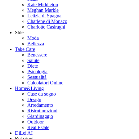
Kate Middleton
Meghan Markle
Letizia di Spagna
Charlene di Monaco
Charlotte Casiraghi
Stile
Moda
Bellezza
Take Care
Benessere
Salute
Diete
Psicologia
Sessualità
Calcolatori Online
Home&Living
Case da sogno
Design
Arredamento
Ristrutturazioni
Giardinaggio
Outdoor
Real Estate
DiLei AI
Relazioni