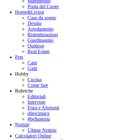
Matrimonio
Posta del Cuore
Home&Living
Case da sogno
Design
Arredamento
Ristrutturazioni
Giardinaggio
Outdoor
Real Estate
Pets
Cani
Gatti
Hobby
Cucina
Come fare
Rubriche
Editoriali
Interviste
Frasi e Aforismi
dileicipiace
#bellastoria
Notizie
Ultime Notizie
Calcolatori Online