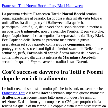
Francesco Totti
Noemi Bocchi
Ilary Blasi
Halloween
La presunta
crisi
tra
Francesco Totti
e
Noemi Bocchi
sembra
ormai appartenere al passato. La coppia è stata infatti vista felice e
unita all’uscita di un
party di Halloween
alla quale hanno
partecipato i loro figli e, delle voci che si sono rincorse in merito a
un possibile
tradimento
, non c’è neanche l’ombra. È pur vero che,
dopo l’esplosione del caso seguito alla
separazione da Ilary Blasi
,
l’ex Capitano della Roma ha preferito mantenere la giusta
riservatezza sul suo rapporto con la
nuova compagna
, per
proteggere se stesso e i suoi figli da ulteriori
scandali
. Nelle ultime
settimane, però, l’
armonia di coppia
è stata minata dalle voci –
confermate pure dalla diretta interessata
Marialuisa Jacobelli
–
secondo le quali il
Pupone
avrebbe tradito la sua Noemi.
Cos’è successo davvero tra Totti e Noemi
dopo le voci di tradimento
Le indiscrezioni sono state molto più che insistenti, ma sembra che
Francesco Totti
e
Noemi Bocchi
abbiano superato questo momento
di
ulteriore crisi
come hanno fatto spesso in questi tre anni di
relazione. E, dalle immagini comparse su
Chi
, pare proprio che la
felicità sia quella di un tempo. La coppia è stata infatti vista uscire da