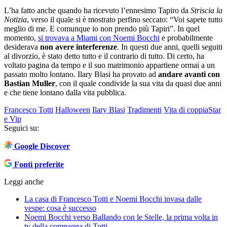
L’ha fatto anche quando ha ricevuto l’ennesimo Tapiro da
Striscia la
Notizia
, verso il quale si è mostrato perfino seccato: “Voi sapete tutto
meglio di me. E comunque io non prendo più Tapiri”. In quel
momento,
si trovava a Miami con Noemi Bocchi
e probabilmente
desiderava
non avere interferenze
. In questi due anni, quelli seguiti
al divorzio, è stato detto tutto e il contrario di tutto. Di certo, ha
voltato pagina da tempo e il suo matrimonio appartiene ormai a un
passato molto lontano. Ilary Blasi ha provato ad
andare avanti con
Bastian Muller
, con il quale condivide la sua vita da quasi due anni
e che tiene lontano dalla vita pubblica.
Francesco Totti
Halloween
Ilary Blasi
Tradimenti
Vita di coppia
Star
e Vip
Seguici su:
Google Discover
Fonti preferite
Leggi anche
La casa di Francesco Totti e Noemi Bocchi invasa dalle
vespe: cosa è successo
Noemi Bocchi verso Ballando con le Stelle, la prima volta in
tv della compagna di Totti