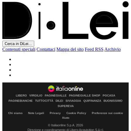
Cerca in DiLei...
Contenuti speciali
Contattaci
Mappa del sito
Feed RSS
Archivio
LIBERO
VIRGILIO
PAGINEGIALLE
PAGINEGIALLE SHOP
PGCASA
PAGINEBIANCHE
TUTTOCITTÀ
DILEI
SIVIAGGIA
QUIFINANZA
BUONISSIMO
SUPEREVA
Chi siamo
Note Legali
Privacy
Cookie Policy
Preferenze sui cookie
Aiuto
© Italiaonline S.p.A. 2026
Direzione e coordinamento di Libero Acquisition S.á r.l.