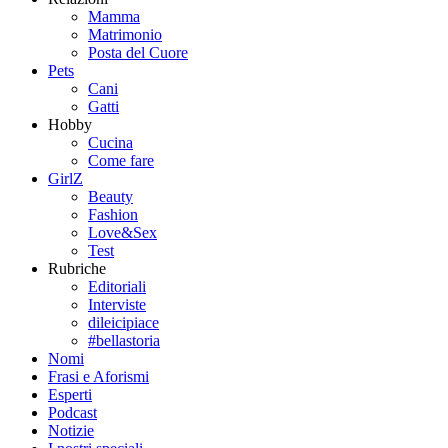
Mamma
Matrimonio
Posta del Cuore
Pets
Cani
Gatti
Hobby
Cucina
Come fare
GirlZ
Beauty
Fashion
Love&Sex
Test
Rubriche
Editoriali
Interviste
dileicipiace
#bellastoria
Nomi
Frasi e Aforismi
Esperti
Podcast
Notizie