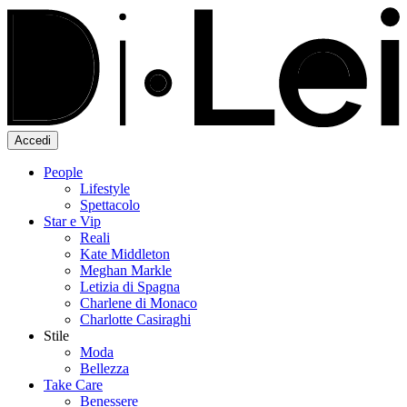
Accedi
People
Lifestyle
Spettacolo
Star e Vip
Reali
Kate Middleton
Meghan Markle
Letizia di Spagna
Charlene di Monaco
Charlotte Casiraghi
Stile
Moda
Bellezza
Take Care
Benessere