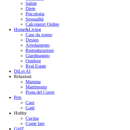
Salute
Diete
Psicologia
Sessualità
Calcolatori Online
Home&Living
Case da sogno
Design
Arredamento
Ristrutturazioni
Giardinaggio
Outdoor
Real Estate
DiLei AI
Relazioni
Mamma
Matrimonio
Posta del Cuore
Pets
Cani
Gatti
Hobby
Cucina
Come fare
GirlZ