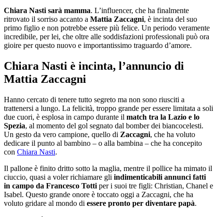
Chiara Nasti sarà mamma
. L’influencer, che ha finalmente
ritrovato il sorriso accanto a
Mattia Zaccagni
, è incinta del suo
primo figlio e non potrebbe essere più felice. Un periodo veramente
incredibile, per lei, che oltre alle soddisfazioni professionali può ora
gioire per questo nuovo e importantissimo traguardo d’amore.
Chiara Nasti è incinta, l’annuncio di
Mattia Zaccagni
Hanno cercato di tenere tutto segreto ma non sono riusciti a
trattenersi a lungo. La felicità, troppo grande per essere limitata a soli
due cuori, è esplosa in campo durante il
match tra la Lazio e lo
Spezia
, al momento del gol segnato dal bomber dei biancocelesti.
Un gesto da vero campione, quello di
Zaccagni
, che ha voluto
dedicare il punto al bambino – o alla bambina – che ha concepito
con
Chiara Nasti
.
Il pallone è finito dritto sotto la maglia, mentre il pollice ha mimato il
ciuccio, quasi a voler richiamare gli
indimenticabili annunci fatti
in campo da Francesco Totti
per i suoi tre figli: Christian, Chanel e
Isabel. Questo grande onore è toccato oggi a Zaccagni, che ha
voluto gridare al mondo di
essere pronto per diventare papà
.