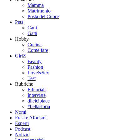
Mamma
Matrimonio
Posta del Cuore
Pets
Cani
Gatti
Hobby
Cucina
Come fare
GirlZ
Beauty
Fashion
Love&Sex
Test
Rubriche
Editoriali
Interviste
dileicipiace
#bellastoria
Nomi
Frasi e Aforismi
Esperti
Podcast
Notizie