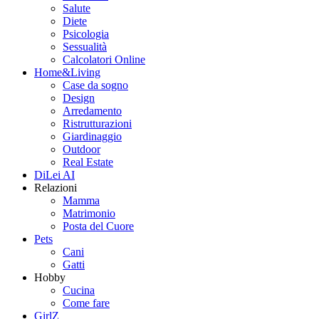
Salute
Diete
Psicologia
Sessualità
Calcolatori Online
Home&Living
Case da sogno
Design
Arredamento
Ristrutturazioni
Giardinaggio
Outdoor
Real Estate
DiLei AI
Relazioni
Mamma
Matrimonio
Posta del Cuore
Pets
Cani
Gatti
Hobby
Cucina
Come fare
GirlZ