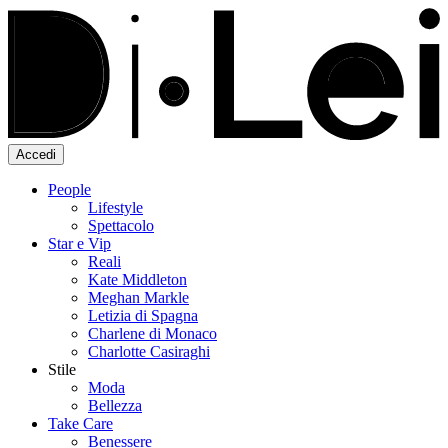
Accedi
People
Lifestyle
Spettacolo
Star e Vip
Reali
Kate Middleton
Meghan Markle
Letizia di Spagna
Charlene di Monaco
Charlotte Casiraghi
Stile
Moda
Bellezza
Take Care
Benessere