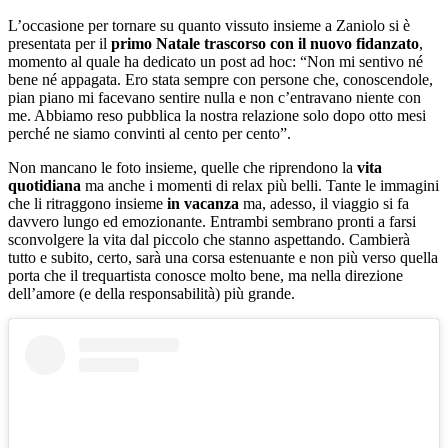
L’occasione per tornare su quanto vissuto insieme a Zaniolo si è
presentata per il
primo Natale trascorso con il nuovo fidanzato
,
momento al quale ha dedicato un post ad hoc: “Non mi sentivo né
bene né appagata. Ero stata sempre con persone che, conoscendole,
pian piano mi facevano sentire nulla e non c’entravano niente con
me. Abbiamo reso pubblica la nostra relazione solo dopo otto mesi
perché ne siamo convinti al cento per cento”.
Non mancano le foto insieme, quelle che riprendono la
vita
quotidiana
ma anche i momenti di relax più belli. Tante le immagini
che li ritraggono insieme
in vacanza
ma, adesso, il viaggio si fa
davvero lungo ed emozionante. Entrambi sembrano pronti a farsi
sconvolgere la vita dal piccolo che stanno aspettando. Cambierà
tutto e subito, certo, sarà una corsa estenuante e non più verso quella
porta che il trequartista conosce molto bene, ma nella direzione
dell’amore (e della responsabilità) più grande.