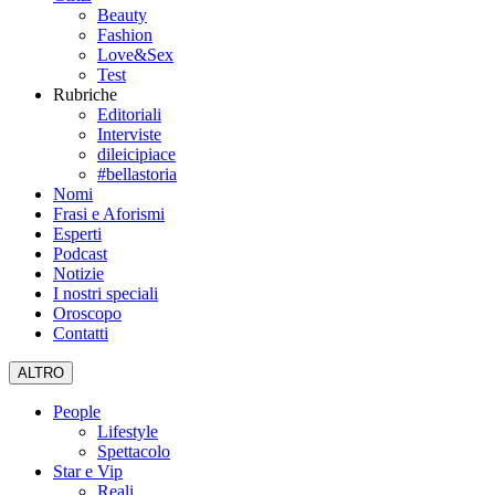
Beauty
Fashion
Love&Sex
Test
Rubriche
Editoriali
Interviste
dileicipiace
#bellastoria
Nomi
Frasi e Aforismi
Esperti
Podcast
Notizie
I nostri speciali
Oroscopo
Contatti
ALTRO
People
Lifestyle
Spettacolo
Star e Vip
Reali