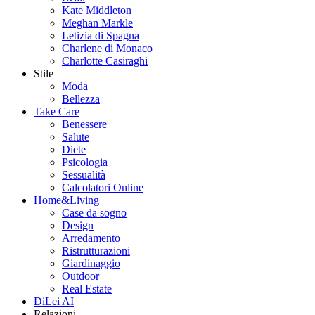
Kate Middleton
Meghan Markle
Letizia di Spagna
Charlene di Monaco
Charlotte Casiraghi
Stile
Moda
Bellezza
Take Care
Benessere
Salute
Diete
Psicologia
Sessualità
Calcolatori Online
Home&Living
Case da sogno
Design
Arredamento
Ristrutturazioni
Giardinaggio
Outdoor
Real Estate
DiLei AI
Relazioni