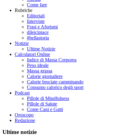
Come fare
Rubriche
Editoriali
Interviste
Frasi e Aforismi
dileicipiace
#bellastoria
Notizie
Ultime Notizie
Calcolatori Online
Indice di Massa Corporea
Peso ideale
Massa grassa
Calorie giornaliere
Calorie bruciate camminando
Consumo calorico degli sport
Podcast
Pillole di Mindfulness
Pillole di Salute
Come Cani e Gatti
Oroscopo
Redazione
Ultime notizie